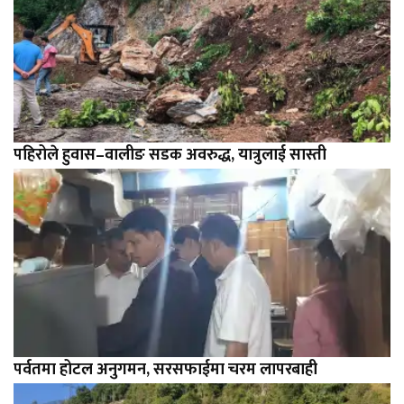
पहिरोले हुवास–वालीङ सडक अवरुद्ध, यात्रुलाई सास्ती
पर्वतमा होटल अनुगमन, सरसफाईमा चरम लापरबाही