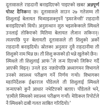
दूतावासले राहदानी बनाइदिएको पाइएको खबर
अन्नपूर्ण
पाेस्ट दैनिक
मा छ। दूतावासले साउन २७ गतेसम्म ती
शिशुलाई बेलायत भित्र्याइसक्नुपर्ने ‘इमरजेन्सी’ राहदानी
बनाइदिएको थियो। अनुसन्धान सुरु भइसकेकाले स्मिथले
उनलाई तोकिएको मितिमा बेलायत लैजान सकिनन्।
त्यसपछि पुनः बेलायती दूतावासले ती शिशुको अर्को
राहदानी बनाइदियो। स्रोतका अनुसार दुवै राहदानीमा ती
शिशुको नाम भिन्न छ। ती शिशु कसको हो भन्ने खुलेको छैन।
स्मिथले ती शिशुलाई आफंैले जन्म दिएको जिकिर गर्दै
आएकी थिइन्। उनले हठ नछाडेपछि अध्यागमन विभागले
उनको स्वास्थ्य परीक्षण गर्ने निर्णय गर्‍यो। विभागका
महानिर्देशक ईश्वरराज पौडेलले ती शिशुलाई स्मिथले
जन्माएको कुनै आधार नभेटिएको बताए। पौडेलले भने,
‘हामीले स्मिथको स्वास्थ्य परीक्षण गर्‍यौं। मेडिकल रिपोर्टले
नै स्मिथको दाबी गलत साबित गरिदियो।’