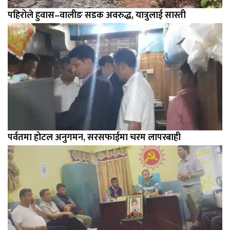
पहिरोले हुवास–वालीङ सडक अवरुद्ध, यात्रुलाई सास्ती
पर्वतमा होटल अनुगमन, सरसफाईमा चरम लापरबाही