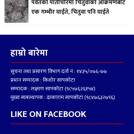
पर्वतको पातीचौरमा चितुवाको आक्रमणबाट
एक गम्भीर घाईते, चितुवा पनि घाईते
हाम्रो बारेमा
सूचना तथा प्रसारण विभाग दर्ता नं : १४३५/०७६-७७
प्रधान सम्पादक : किशोर सापकोटा
सम्पादक : लक्ष्मण सापकोटा (९८५७६२६१५४)
मुख्य ब्यबस्थापक : ढाकाराम सापकोटा (९८४७६३२७९६)
LIKE ON FACEBOOK