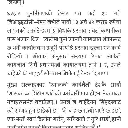
लिन्छन् ।
धरहार पुनर्निमाणको टेन्डर गत भदौ १७ गते
जिआइइटीसी÷रमन जेभीले पायो । ३ अर्व ४५ करोड रुपैया
लागतको उक्त टेन्डरमा प्राविधकि प्रस्ताव ५ वटा कम्पनीका
पास भएका थिए । त्यस्तैमा कुनै एकको कागजात शंकास्पद
छ भनी कार्यालयमा उजुरी परेपछि प्रस्ताव खुल्ला गर्ने कार्य
रोकियो । स्रोतका अनुसार अन्त्यमा रिमाल आफैले
कागजात सिधै प्रधानमन्त्री कार्यालयमा ताने । र, उनले
चाहेको जिआइइटीसी÷रमन जेभीलाई टेन्डर दिलाए ।
मुख्य सल्लाहकार रिमालको कार्यशैली देशकै छायाँ
‘शासक’ का देखिन थालेको कर्मचारी मात्र होइन, नेकपाका
नेताहरुसमेत बताउँछन् । उनले जे चाहँदैनन्, सिंहदरबाट
त्यो सम्भव हुन छाडेको छ । ‘जे चाहन्छन्, त्यो भएरै छाड्छ’,
एक मन्त्री स्वयं बिलौना गर्छन्, ‘सचिवको त कुरै छाडौं, हामी