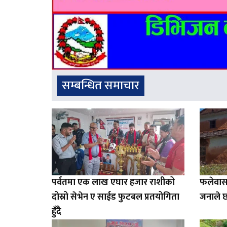
सम्बन्धित समाचार
पर्वतमा एक लाख एघार हजार राशीको
फलेवास
दोस्रो सेभेन ए साईड फुटबल प्रतयोगिता
जनाले छ
हुँदै