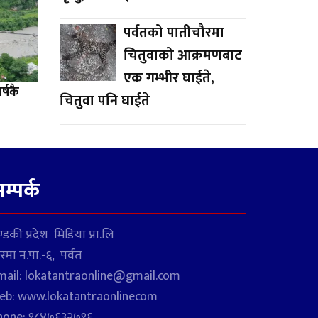
पर्वतको पातीचौरमा
चितुवाको आक्रमणबाट
एक गम्भीर घाईते,
्षकै
चितुवा पनि घाईते
म्पर्क
्डकी प्रदेश मिडिया प्रा.लि
स्मा न.पा.-६, पर्वत
mail: lokatantraonline@gmail.com
eb: www.lokatantraonlinecom
hone: ९८४७६३२७९६