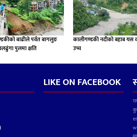
डकीको बाढीले पर्वत बागलुङ
कालीगण्डकी नदीको बहाब यस वर
ालढुंगा पुलमा क्षति
उच्च
LIKE ON FACEBOOK
स
गण
कु
e
)
w
P