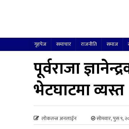
गृहपेज
समाचार
राजनीति
समाज
पूर्वराजा ज्ञानेन
भेटघाटमा व्यस्त
लोकतन्त्र अनलाईन
सोमवार, पुस ९, 