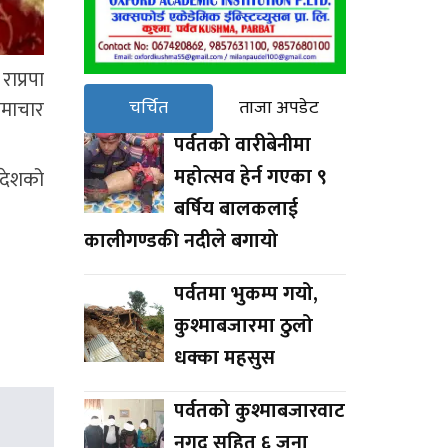
राप्रपा
समाचार
चर्चित
ताजा अपडेट
पर्वतको वारीबेनीमा
महोत्सव हेर्न गएका ९
 देशको
बर्षिय बालकलाई
कालीगण्डकी नदीले बगायो
पर्वतमा भुकम्प गयो,
कुश्माबजारमा ठुलो
धक्का महसुस
पर्वतको कुश्माबजारवाट
नगद सहित ६ जना