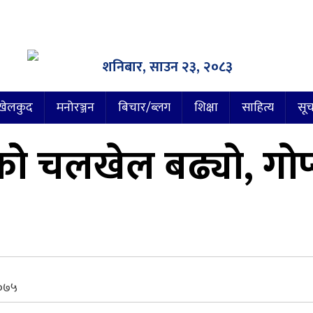
शनिबार, साउन २३, २०८३
खेलकुद
मनोरञ्जन
बिचार/ब्लग
शिक्षा
साहित्य
सूच
्द्रकोे चलखेल बढ्यो, गो
२०७५