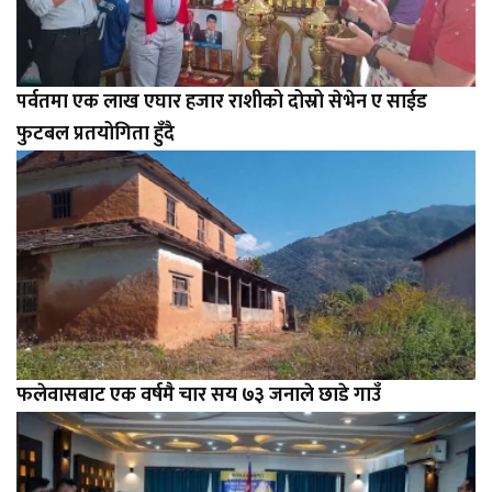
पर्वतमा एक लाख एघार हजार राशीको दोस्रो सेभेन ए साईड
फुटबल प्रतयोगिता हुँदै
फलेवासबाट एक वर्षमै चार सय ७३ जनाले छाडे गाउँ