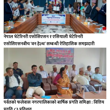
नेपाल भेटेरिनरी एसोसिएसन र एसियाली भेटेरिनरी
एसोसिएसनबीच ‘वन हेल्थ’ सम्बन्धी ऐतिहासिक समझदारी
पर्वतको फलेवास नगरपालिकाको बार्षिक प्रगति समिक्षा : वित्तिय
प्रगति ८३ प्रतिशत