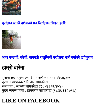
प्रर्दशन अगावै दर्शकको मन जित्दै चलचित्र ‘हली’
आज गण्डकी, कोशी, बागमती र लुम्बिनी प्रदेशमा भारी वर्षाको पूर्वानुमान
हाम्रो बारेमा
सूचना तथा प्रसारण विभाग दर्ता नं : १४३५/०७६-७७
प्रधान सम्पादक : किशोर सापकोटा
सम्पादक : लक्ष्मण सापकोटा (९८५७६२६१५४)
मुख्य ब्यबस्थापक : ढाकाराम सापकोटा (९८४७६३२७९६)
LIKE ON FACEBOOK