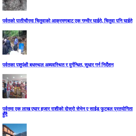
पर्वतको पातीचौरमा चितुवाको आक्रमणबाट एक गम्भीर घाईते, चितुवा पनि घाईते
पर्वतका पशुपंक्षी बधस्थल अब्यवस्थित र दुर्गन्धित, सुधार गर्न निर्देशन
पर्वतमा एक लाख एघार हजार राशीको दोस्रो सेभेन ए साईड फुटबल प्रतयोगिता
हुँदै