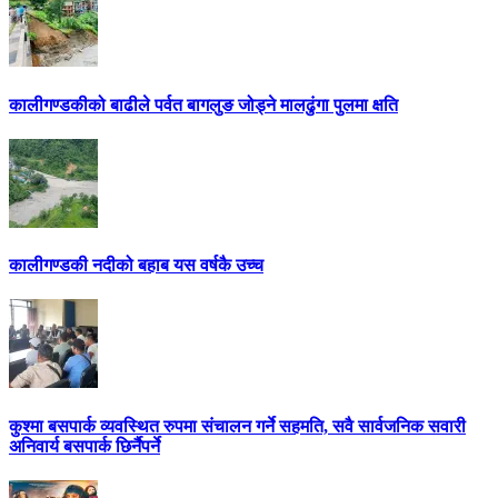
कालीगण्डकीको बाढीले पर्वत बागलुङ जोड्ने मालढुंगा पुलमा क्षति
कालीगण्डकी नदीको बहाब यस वर्षकै उच्च
कुश्मा बसपार्क व्यवस्थित रुपमा संचालन गर्ने सहमति, सवै सार्वजनिक सवारी
अनिवार्य बसपार्क छिर्नैपर्ने