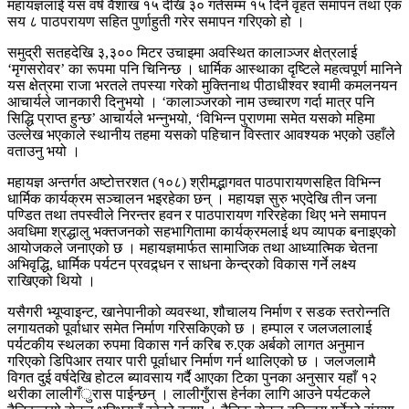
महायज्ञलाई यस वर्ष वैशाख १५ देखि ३० गतेसम्म १५ दिने वृहत समापन तथा एक
सय ८ पाठपरायण सहित पुर्णाहुती गरेर समापन गरिएको हो ।
समुद्री सतहदेखि ३,३०० मिटर उचाइमा अवस्थित कालाञ्जर क्षेत्रलाई
‘मृगसरोवर’ का रूपमा पनि चिनिन्छ । धार्मिक आस्थाका दृष्टिले महत्वपूर्ण मानिने
यस क्षेत्रमा राजा भरतले तपस्या गरेको मुक्तिनाथ पीठाधीश्वर श्वामी कमलनयन
आचार्यले जानकारी दिनुभयो । ‘कालाञ्जरको नाम उच्चारण गर्दा मात्र पनि
सिद्धि प्राप्त हुन्छ’ आचार्यले भन्नुभयो, ‘विभिन्न पुराणमा समेत यसको महिमा
उल्लेख भएकाले स्थानीय तहमा यसको पहिचान विस्तार आवश्यक भएको उहाँले
वताउनु भयो ।
महायज्ञ अन्तर्गत अष्टोत्तरशत (१०८) श्रीमद्भागवत पाठपारायणसहित विभिन्न
धार्मिक कार्यक्रम सञ्चालन भइरहेका छन् । महायज्ञ सुरु भएदेखि तीन जना
पण्डित तथा तपस्वीले निरन्तर हवन र पाठपारायण गरिरहेका थिए भने समापन
अवधिमा श्रद्धालु भक्तजनको सहभागितामा कार्यक्रमलाई थप व्यापक बनाइएको
आयोजकले जनाएको छ । महायज्ञमार्फत सामाजिक तथा आध्यात्मिक चेतना
अभिवृद्धि, धार्मिक पर्यटन प्रवद्र्धन र साधना केन्द्रको विकास गर्ने लक्ष्य
राखिएको थियो ।
यसैगरी भ्यूप्वाइन्ट, खानेपानीको व्यवस्था, शौचालय निर्माण र सडक स्तरोन्नति
लगायतको पूर्वाधार समेत निर्माण गरिसकिएको छ । हम्पाल र जलजलालाई
पर्यटकीय स्थलका रुपमा विकास गर्न करिब रु.एक अर्बको लागत अनुमान
गरिएको डिपिआर तयार पारी पूर्वाधार निर्माण गर्न थालिएको छ । जलजलामै
विगत दुई वर्षदेखि होटल ब्यावसाय गर्दै आएका टिका पुनका अनुसार यहाँ १२
थरीका लालीगँुरास पाईन्छन् । लालीगुँरास हेर्नका लागि आउने पर्यटकले