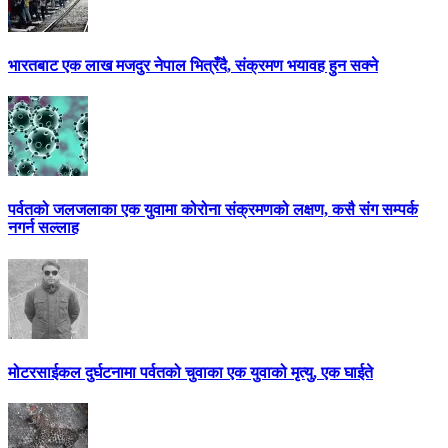
भारतबाट एक लाख मजदुर नेपाल भित्रँदै, संक्रमण भयावह हुन सक्ने
पर्वतको जलजलाका एक युवामा कोरोना संक्रमणको लक्षण, कसै संग सम्पर्क
नगर्न सल्लाह
मोटरसाईकल दुर्घटनामा पर्वतको चुवाका एक युवाको मृत्यु, एक घाईते