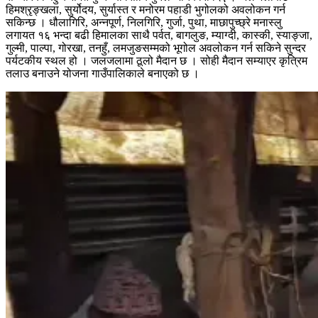
हिमश्रृङ्खला, सुर्योदय, सुर्यास्त र मनोरम पहाडी भुगोलको अवलोकन गर्न
सकिन्छ । धौलागिरि, अन्नपूर्ण, निलगिरि, गुर्जा, पुथा, माछापुच्छ्रे मनास्लु
लगायत १६ भन्दा बढी हिमालका साथै पर्वत, बागलुङ, म्याग्दी, कास्की, स्याङ्जा,
गुल्मी, पाल्पा, गोरखा, तनहुँ, लमजुङसम्मको भूगोल अवलोकन गर्न सकिने सुन्दर
पर्यटकीय स्थल हो । जलजलामा ठूलो मैदान छ । सोही मैदान सम्याएर कृत्रिम
तलाउ बनाउने योजना गाउँपालिकाले बनाएको छ ।