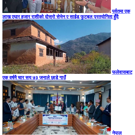
पर्वतमा एक
लाख एघार हजार राशीको दोस्रो सेभेन ए साईड फुटबल प्रतयोगिता हुँदै
फलेवासबाट
एक वर्षमै चार सय ७३ जनाले छाडे गाउँ
नेपाल