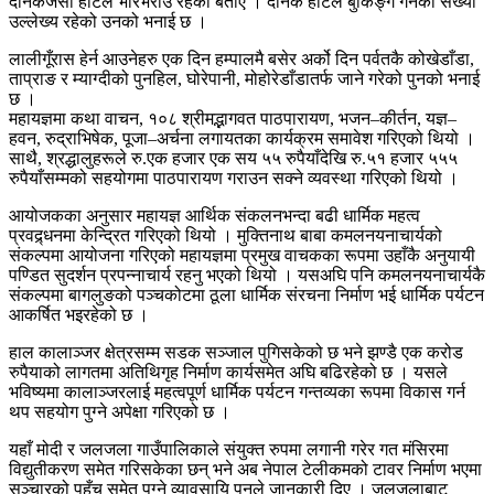
दैनिकजसो होटल भरिभराउँ रहेको बताए । दैनिक होटल बुकिङ्ग गर्नेको संख्या
उल्लेख्य रहेको उनको भनाई छ ।
लालीगूँरास हेर्न आउनेहरु एक दिन हम्पालमै बसेर अर्को दिन पर्वतकै कोखेडाँडा,
ताप्राङ र म्याग्दीको पुनहिल, घोरेपानी, मोहोरेडाँडातर्फ जाने गरेको पुनको भनाई
छ ।
महायज्ञमा कथा वाचन, १०८ श्रीमद्भागवत पाठपारायण, भजन–कीर्तन, यज्ञ–
हवन, रुद्राभिषेक, पूजा–अर्चना लगायतका कार्यक्रम समावेश गरिएको थियो ।
साथै, श्रद्धालुहरूले रु.एक हजार एक सय ५५ रुपैयाँदेखि रु.५१ हजार ५५५
रुपैयाँसम्मको सहयोगमा पाठपारायण गराउन सक्ने व्यवस्था गरिएको थियो ।
आयोजकका अनुसार महायज्ञ आर्थिक संकलनभन्दा बढी धार्मिक महत्व
प्रवद्र्धनमा केन्द्रित गरिएको थियो । मुक्तिनाथ बाबा कमलनयनाचार्यको
संकल्पमा आयोजना गरिएको महायज्ञमा प्रमुख वाचकका रूपमा उहाँकै अनुयायी
पण्डित सुदर्शन प्रपन्नाचार्य रहनु भएको थियो । यसअघि पनि कमलनयनाचार्यकै
संकल्पमा बागलुङको पञ्चकोटमा ठूला धार्मिक संरचना निर्माण भई धार्मिक पर्यटन
आकर्षित भइरहेको छ ।
हाल कालाञ्जर क्षेत्रसम्म सडक सञ्जाल पुगिसकेको छ भने झण्डै एक करोड
रुपैयाको लागतमा अतिथिगृह निर्माण कार्यसमेत अघि बढिरहेको छ । यसले
भविष्यमा कालाञ्जरलाई महत्वपूर्ण धार्मिक पर्यटन गन्तव्यका रूपमा विकास गर्न
थप सहयोग पुग्ने अपेक्षा गरिएको छ ।
यहाँ मोदी र जलजला गाउँपालिकाले संयुक्त रुपमा लगानी गरेर गत मंसिरमा
विद्युतीकरण समेत गरिसकेका छन् भने अब नेपाल टेलीकमको टावर निर्माण भएमा
सञ्चारको पहुँच समेत पुग्ने व्यावसायि पुनले जानकारी दिए । जलजलाबाट