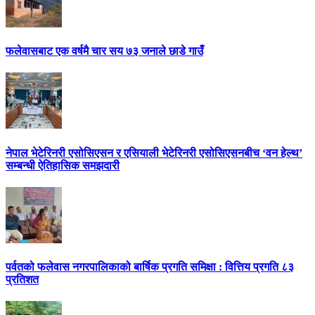
फलेवासबाट एक वर्षमै चार सय ७३ जनाले छाडे गाउँ
नेपाल भेटेरिनरी एसोसिएसन र एसियाली भेटेरिनरी एसोसिएसनबीच ‘वन हेल्थ’
सम्बन्धी ऐतिहासिक समझदारी
पर्वतको फलेवास नगरपालिकाको बार्षिक प्रगति समिक्षा : वित्तिय प्रगति ८३
प्रतिशत