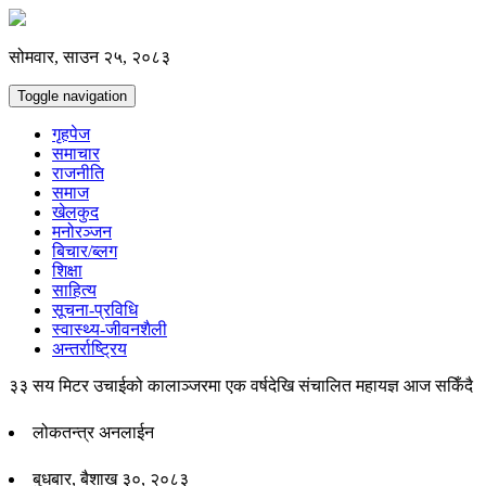
सोमवार, साउन २५, २०८३
Toggle navigation
गृहपेज
समाचार
राजनीति
समाज
खेलकुद
मनोरञ्जन
बिचार/ब्लग
शिक्षा
साहित्य
सूचना-प्रविधि
स्वास्थ्य-जीवनशैली
अन्तर्राष्ट्रिय
३३ सय मिटर उचाईको कालाञ्जरमा एक वर्षदेखि संचालित महायज्ञ आज सकिँदै
लोकतन्त्र अनलाईन
बुधबार, बैशाख ३०, २०८३