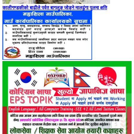
कालीगण्डकीको बाढीले पर्वत बागलुङ जोड्ने मालढुंगा पुलमा क्षति