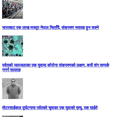
भारतबाट एक लाख मजदुर नेपाल भित्रँदै, संक्रमण भयावह हुन सक्ने
पर्वतको जलजलाका एक युवामा कोरोना संक्रमणको लक्षण, कसै संग सम्पर्क
नगर्न सल्लाह
मोटरसाईकल दुर्घटनामा पर्वतको चुवाका एक युवाको मृत्यु, एक घाईते