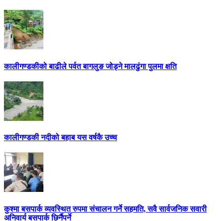
कालीगण्डकीको बाढीले पर्वत बागलुङ जोड्ने मालढुंगा पुलमा क्षति
कालीगण्डकी नदीको बहाब यस वर्षकै उच्च
कुश्मा बसपार्क व्यवस्थित रुपमा संचालन गर्ने सहमति, सवै सार्वजनिक सवारी
अनिवार्य बसपार्क छिर्नैपर्ने