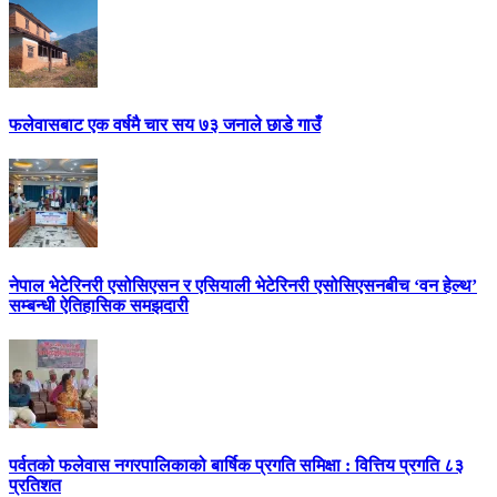
फलेवासबाट एक वर्षमै चार सय ७३ जनाले छाडे गाउँ
नेपाल भेटेरिनरी एसोसिएसन र एसियाली भेटेरिनरी एसोसिएसनबीच ‘वन हेल्थ’
सम्बन्धी ऐतिहासिक समझदारी
पर्वतको फलेवास नगरपालिकाको बार्षिक प्रगति समिक्षा : वित्तिय प्रगति ८३
प्रतिशत