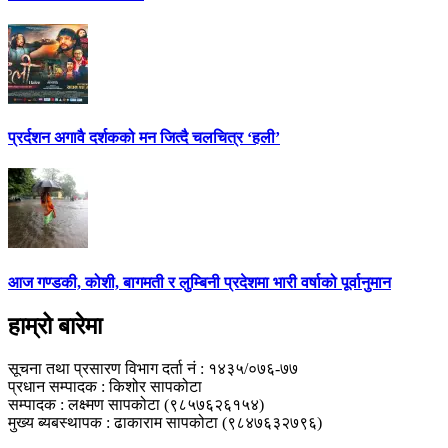
प्रर्दशन अगावै दर्शकको मन जित्दै चलचित्र ‘हली’
आज गण्डकी, कोशी, बागमती र लुम्बिनी प्रदेशमा भारी वर्षाको पूर्वानुमान
हाम्रो बारेमा
सूचना तथा प्रसारण विभाग दर्ता नं : १४३५/०७६-७७
प्रधान सम्पादक : किशोर सापकोटा
सम्पादक : लक्ष्मण सापकोटा (९८५७६२६१५४)
मुख्य ब्यबस्थापक : ढाकाराम सापकोटा (९८४७६३२७९६)