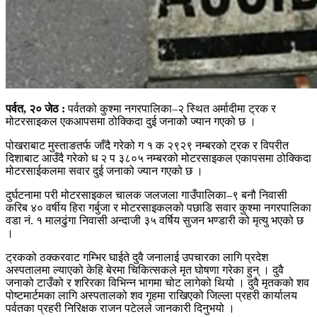
पर्वत, २० जेठ :
पर्वतको कुश्मा नगरपालिका–२ स्थित अर्मादीमा ट्रक र
मोटरसाइकल एकआपसमा ठोक्किदा दुई जनाकोे ज्यान गएको छ ।
पोखराबाट मुस्ताङतर्फ जाँदै गरेको ग १ क २९२९ नम्बरको ट्रक र विपरीत
दिशाबाट आउँदै गरेको ध २ प ३८०५ नम्बरको मोटरसाइकल एकापसमा ठोक्किदा
मोटरसाईकलमा सवार दुई जनाको ज्यान गएको छ ।
दुर्घटनामा परी मोटरसाइकल चालक जलजला गाउँपालिका–९ बनौ निवासी
करिब ४० वर्षीय हिरा गर्बुजा र मोटरसाइकलको पछाडि सवार कुश्मा नगरपालिका
वडा नं. १ मालढुंगा निवासी अन्दाजी ३५ वर्षिय सुजन भण्डारी को मृत्यु भएको छ
।
ट्रकको ठक्करवाट गम्भिर घाईते दुवै जनालाई उपचारका लागि प्रदेश
अस्पतालमा ल्याएको केहि बेरमा चिकित्सकले मृत घोषणा गरेका हुन् । दुवै
जनाको टाउँको र शरिरका विभिन्न भागमा चोट लागेको थियो । दुवै मृतकको शव
पोष्टमार्टमका लागि अस्पतालको शव गृहमा राखिएको जिल्ला प्रहरी कार्यालय
पर्वतका प्रहरी निरिक्षक राजन पटेलले जानकारी दिनुभयो ।