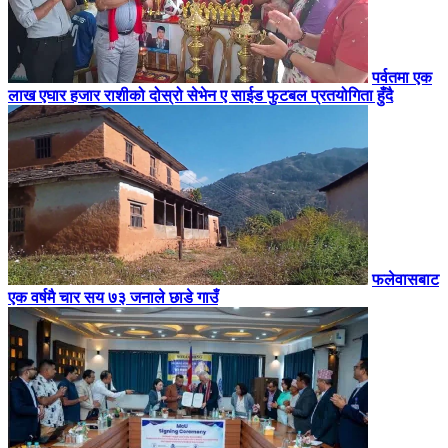
पर्वतमा एक
लाख एघार हजार राशीको दोस्रो सेभेन ए साईड फुटबल प्रतयोगिता हुँदै
फलेवासबाट
एक वर्षमै चार सय ७३ जनाले छाडे गाउँ