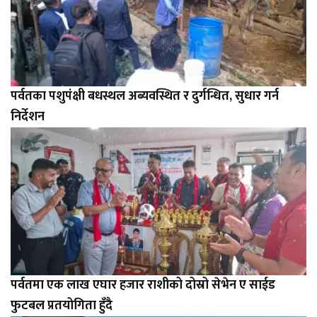
पर्वतका पशुपंक्षी बधस्थल अब्यवस्थित र दुर्गन्धित, सुधार गर्न
निर्देशन
पर्वतमा एक लाख एघार हजार राशीको दोस्रो सेभेन ए साईड
फुटबल प्रतयोगिता हुँदै