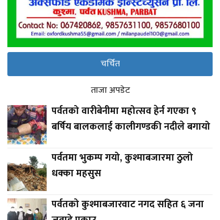
चर्चित
ताजा अपडेट
पर्वतको वारीबेनीमा महोत्सव हेर्न गएका ९
बर्षिय बालकलाई कालीगण्डकी नदीले बगायो
पर्वतमा भुकम्प गयो, कुश्माबजारमा ठुलो
धक्का महसुस
पर्वतको कुश्माबजारवाट नगद सहित ६ जना
जुवाडे पक्राउ