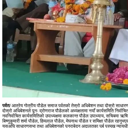
पर्वत/
आत्रेय गोत्रीय पौडेल समाज पर्वतको तेस्रो अधिबेशन तथा दोस्रो साधार
दोस्रो अधिबेशनले पूनः द्रोणराज पौडेलको अध्यक्षतामा नयाँ कार्यसमिति निर्वाच
नवनिर्वाचित कार्यसमितिको उपाध्यक्षमा कलकान्त पौडेल उपाध्याय, सचिबमा ऋषिर
बिष्णुकुमारी शर्मा पौडेल, हिमलाल पौडेल, मेघनाथ पौडेल र समिक्षा पौडेल रहन
यसअघि साधारणसभा तथा अधिबेशनको पुनराबेदन अदालतका पुर्ब प्रमुख न्यायधीश पोष