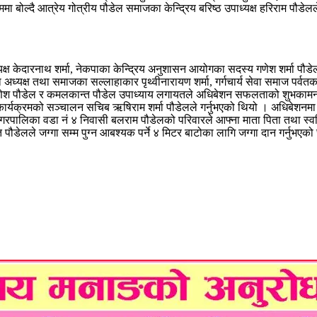
क्रममा बोल्दै आत्रेय गोत्रीय पौडेल समाजका केन्द्रिय बरिष्ठ उपाध्यक्ष हरिराम पौड
ध्यक्ष केदारनाथ शर्मा, नेकपाका केन्द्रिय अनुशासन आयोगका सदस्य गणेश शर्मा पौडेल,
ंस्थाका अध्यक्ष तथा समाजका सल्लाहाकार पृथ्वीनारायण शर्मा, गर्गचार्य सेवा समाज प
ट गणेश पौडेल र कमलकान्त पौडेल उपाध्याय लगायतले अधिबेशन सफलताको शुभकाम
्न कार्यक्रमको सञ्चालन सचिब ऋषिराम शर्मा पौडेलले गर्नुभएको थियो । अधिबेशनम
गरपालिका वडा नं ४ निवासी बलराम पौडेलको परिवारले आफ्ना माता पिता तथा स्वर्गि
पौडेलले जग्गा सम्म पुग्न आबश्यक पर्ने ४ मिटर बाटोका लागि जग्गा दान गर्नुभएक