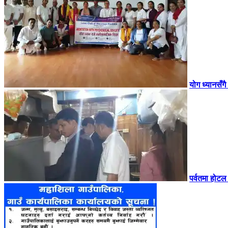
योग ध्यानसँगै
पर्वतमा होट