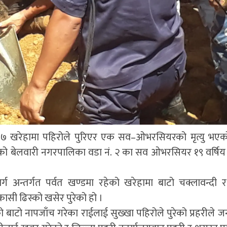
र ७ खरेहामा पहिरोले पुरिएर एक सव–ओभरसियरको मृत्यु भए
ङको बेलवारी नगरपालिका वडा नं. २ का सव ओभरसियर १९ वर्ष
्ग अन्तर्गत पर्वत खण्डमा रहेको खरेहामा बाटो चक्लावन्दी 
कासी ढिस्को खसेर पुरेको हो ।
बाटो नापजाँच गरेका राईलाई सुख्खा पहिरोले पुरेको प्रहरीले 