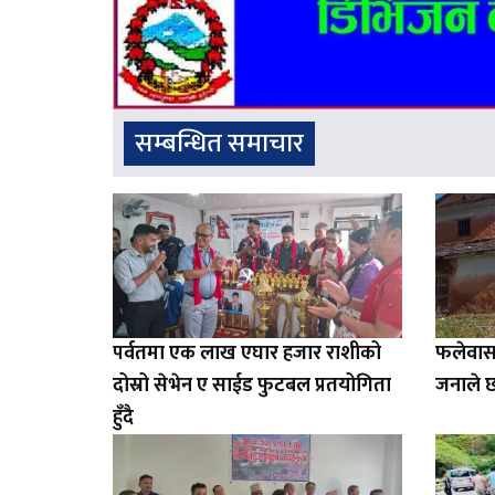
सम्बन्धित समाचार
पर्वतमा एक लाख एघार हजार राशीको
फलेवास
दोस्रो सेभेन ए साईड फुटबल प्रतयोगिता
जनाले छ
हुँदै