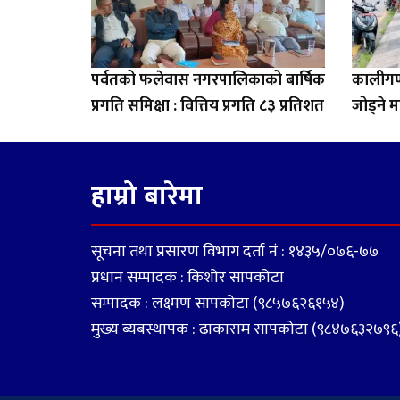
पर्वतको फलेवास नगरपालिकाको बार्षिक
कालीगण्
प्रगति समिक्षा : वित्तिय प्रगति ८३ प्रतिशत
जोड्ने म
हाम्रो बारेमा
सूचना तथा प्रसारण विभाग दर्ता नं : १४३५/०७६-७७
प्रधान सम्पादक : किशोर सापकोटा
सम्पादक : लक्ष्मण सापकोटा (९८५७६२६१५४)
मुख्य ब्यबस्थापक : ढाकाराम सापकोटा (९८४७६३२७९६