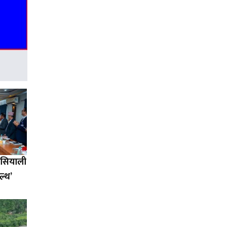
एसियाली
ल्थ’