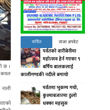
चर्चित
ताजा अपडेट
पर्वतको वारीबेनीमा
महोत्सव हेर्न गएका ९
को छ ।
बर्षिय बालकलाई
िय कमल
कालीगण्डकी नदीले बगायो
पर्वतमा भुकम्प गयो,
र नाली
कुश्माबजारमा ठुलो
जनाएको
धक्का महसुस