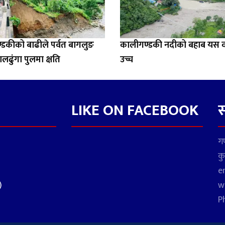
डकीको बाढीले पर्वत बागलुङ
कालीगण्डकी नदीको बहाब यस वर
ालढुंगा पुलमा क्षति
उच्च
LIKE ON FACEBOOK
स
गण
कु
e
)
w
P