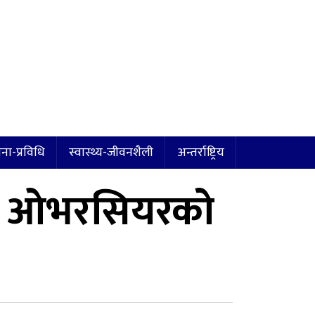
ना-प्रविधि
स्वास्थ्य-जीवनशैली
अन्तर्राष्ट्रिय
सव– ओभरसियरको