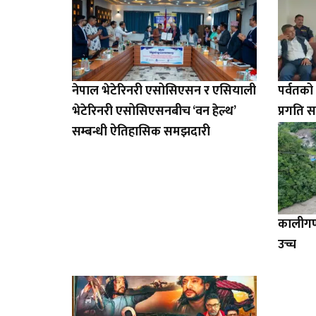
नेपाल भेटेरिनरी एसोसिएसन र एसियाली
पर्वतक
भेटेरिनरी एसोसिएसनबीच ‘वन हेल्थ’
प्रगति स
सम्बन्धी ऐतिहासिक समझदारी
कालीगण्
उच्च