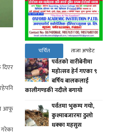
चर्चित
ताजा अपडेट
पर्वतको वारीबेनीमा
ि दिएर
महोत्सव हेर्न गएका ९
बर्षिय बालकलाई
रहेपनि
कालीगण्डकी नदीले बगायो
पर्वतमा भुकम्प गयो,
गि आफू
कुश्माबजारमा ठुलो
धक्का महसुस
 गरेका