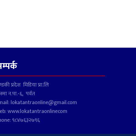
म्पर्क
्डकी प्रदेश मिडिया प्रा.लि
स्मा न.पा.-६, पर्वत
mail: lokatantraonline@gmail.com
eb: www.lokatantraonlinecom
hone: ९८४७६३२७९६