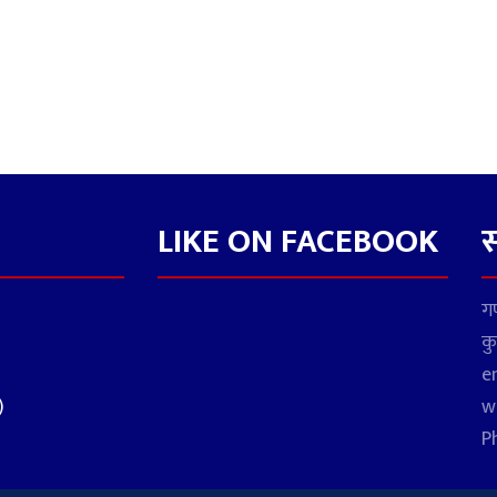
LIKE ON FACEBOOK
स
गण
कु
e
)
w
P