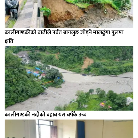
कालीगण्डकीको बाढीले पर्वत बागलुङ जोड्ने मालढुंगा पुलमा
क्षति
कालीगण्डकी नदीको बहाब यस वर्षकै उच्च