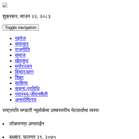
शुक्रबार, साउन २२, २०८३
Toggle navigation
गृहपेज
समाचार
राजनीति
समाज
खेलकुद
मनोरञ्जन
बिचार/ब्लग
शिक्षा
साहित्य
सूचना-प्रविधि
स्वास्थ्य-जीवनशैली
अन्तर्राष्ट्रिय
राष्ट्रपति भण्डारी न्यूयोर्कमा उच्चस्तरीय भेटवार्तामा व्यस्त
लोकतन्त्र अनलाईन
बुधबार, फाल्गुन २९, २०७५