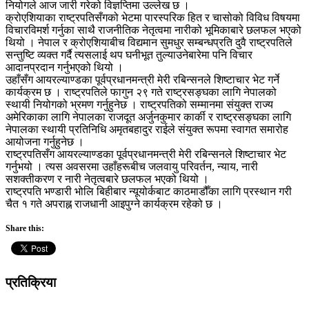
नियोगले आज जारी गरेको विज्ञप्तिमा उल्लेख छ ।
क्रोएशियाका राष्ट्रपतिसँगको भेटमा पारस्परिक हित र चासोको विविध विषयमा
विचारविमर्श गर्नुका साथै राजनीतिक नेतृत्वमा नारीको भूमिकाबारे छलफल भएको
थियो । नेपाल र क्रोएशियाबीच विद्यमान सुमधुर सम्बन्धप्रति दुवै राष्ट्रपतिले
सन्तुष्टि व्यक्त गर्दै त्यसलाई थप घनीभूत तुल्याउनेबारेमा पनि विचार
आदानप्रदान गर्नुभएको थियो ।
उहाँसँग आयरल्याण्डका पूर्वप्रधानमन्त्री मेरी रबिन्सनले शिष्टाचार भेट गर्ने
कार्यक्रम छ । राष्ट्रपतिले फागुन २९ गते राष्ट्रसङ्घका लागि नेपालको
स्थायी नियोगको भ्रमण गर्नुहुनेछ । राष्ट्रपतिको सम्मानमा संयुक्त राज्य
अमेरिकाका लागि नेपालका राजदूत अर्जुनकुमार कार्की र राष्ट्रसङ्घका लागि
नेपालका स्थायी प्रतिनिधि अमृतबहादुर राईले संयुक्त रूपमा स्वागत समारोह
आयोजना गर्नुहुनेछ ।
राष्ट्रपतिसँग आयरल्याण्डका पूर्वप्रधानमन्त्री मेरी रबिन्सनले शिष्टाचार भेट
गर्नुभयो । त्यस अवसरमा उहाँहरूबीच जलवायु परिवर्तन, न्याय, नारी
सशक्तीकरण र नारी नेतृत्वबारे छलफल भएको थियो ।
राष्ट्रपति भण्डारी भोलि बिहीबार न्यूयोर्कबाट काठमाडौँका लागि प्रस्थान गरी
चैत १ गते अपराह्न राजधानी आइपुग्ने कार्यक्रम रहेको छ ।
Share this:
प्रतिक्रिया