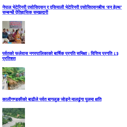
नेपाल भेटेरिनरी एसोसिएसन र एसियाली भेटेरिनरी एसोसिएसनबीच ‘वन हेल्थ’
सम्बन्धी ऐतिहासिक समझदारी
पर्वतको फलेवास नगरपालिकाको बार्षिक प्रगति समिक्षा : वित्तिय प्रगति ८३
प्रतिशत
कालीगण्डकीको बाढीले पर्वत बागलुङ जोड्ने मालढुंगा पुलमा क्षति