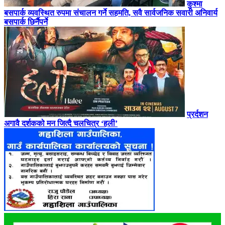
कुश्मा
बसपार्क व्यवस्थित रुपमा संचालन गर्ने सहमति, सवै सार्वजनिक सवारी अनिवार्य
बसपार्क छिर्नैपर्ने
प्रर्दशन
अगावै दर्शकको मन जित्दै चलचित्र ‘हली’