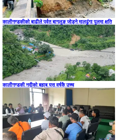
कालीगण्डकीको बाढीले पर्वत बागलुङ जोड्ने मालढुंगा पुलमा क्षति
कालीगण्डकी नदीको बहाब यस वर्षकै उच्च