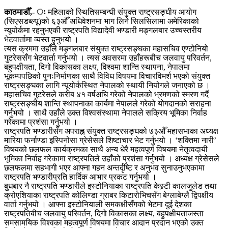
काठमाडौँ,- ः
महिलाको स्थितिसम्बन्धी संयुक्त राष्ट्रसङ्घीय आयोग
(सिएसडब्ल्यू)को ६३औँ अधिवेशनमा भाग लिने सिलसिलामा अमेरिकाको
न्यूयोर्कमा रहनुभएकी राष्ट्रपति विद्यादेवी भण्डारी मङ्गलबार उच्चस्तरीय
भेटवार्तामा व्यस्त हुनुभयो ।
त्यस क्रममा उहाँले मङ्गलबार संयुक्त राष्ट्रसङ्घका महासचिव एण्टोनियो
गुटरेससँग भेटवार्ता गर्नुभयो । त्यस अवसरमा उहाँहरूबीच जलवायु परिवर्तन,
बहुपक्षीयता, दिगो विकासका लक्ष्य, विश्वमा शान्ति स्थापना, नेपालमा
भूकम्पपछिको पुनःनिर्माणका साथै विविध विषयमा विचारविमर्श भएको संयुक्त
राष्ट्रसङ्घका लागि न्यूयोर्कस्थित नेपालको स्थायी नियोगले जनाएको छ ।
महासचिव गुटरेसले करीब ४१ वर्षअघि गरेको नेपालको भ्रमणको स्मरण गर्दै
राष्ट्रसङ्घीय शान्ति स्थापनाका कार्यमा नेपालले गरेको योगदानको सराहना
गर्नुभयो । साथै उहाँले उक्त विश्वसंस्थामा नेपालले सक्रिय भूमिका निर्वाह
गरेकामा प्रशंसा गर्नुभयो ।
राष्ट्रपति भण्डारीसँग अपराह्न संयुक्त राष्ट्रसङ्घको ७३औँ महासभाका अध्यक्ष
मारिया फर्नाण्डा इस्पिनोसा ग्रेसेसले शिष्टाचार भेट गर्नुभयो । ‘शक्तिमा नारी’
विषयको छलफल कार्यक्रमका साथै अन्य धेरै महत्वपूर्ण विषयमा नेतृत्वदायी
भूमिका निर्वाह गरेकामा राष्ट्रपतिले उहाँको प्रशंसा गर्नुभयो । अध्यक्ष ग्रेसेसले
छलफलमा सहभागी भएर आफ्ना गहन अन्तर्दृष्टि र अनुभव सुनाउनुभएकामा
राष्ट्रपति भण्डारीप्रति हार्दिक आभार प्रकट गर्नुभयो ।
बुधबार नै राष्ट्रपति भण्डारीले इस्टोनियाका राष्ट्रपति केस्र्टी कालजुलेड तथा
क्रोएशियाका राष्ट्रपति कोलिण्डा ग्राबर किटारोभिचसँग बेग्लाबेग्लै द्विपक्षीय
वार्ता गर्नुभयो । आफ्ना इस्टोनियाली समकक्षीसँगको भेटमा दुई देशका
राष्ट्रपतिबीच जलवायु परिवर्तन, दिगो विकासका लक्ष्य, बहुपक्षीयताजस्ता
समसामयिक विश्वका महत्वपूर्ण विषयमा विचार आदान प्रदान भएको उक्त