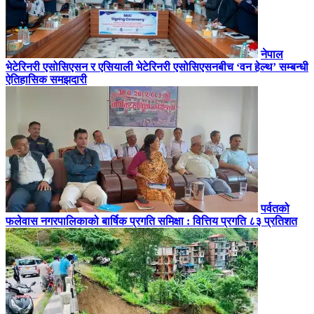
नेपाल
भेटेरिनरी एसोसिएसन र एसियाली भेटेरिनरी एसोसिएसनबीच ‘वन हेल्थ’ सम्बन्धी
ऐतिहासिक समझदारी
पर्वतको
फलेवास नगरपालिकाको बार्षिक प्रगति समिक्षा : वित्तिय प्रगति ८३ प्रतिशत