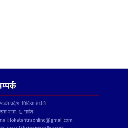
म्पर्क
्डकी प्रदेश मिडिया प्रा.लि
स्मा न.पा.-६, पर्वत
mail: lokatantraonline@gmail.com