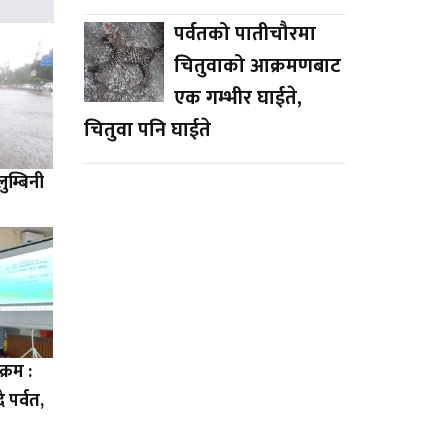
पर्वतको पातीचौरमा
चितुवाको आक्रमणबाट
एक गम्भीर घाईते,
चितुवा पनि घाईते
म्बिनी
्रम :
ै पर्वत,