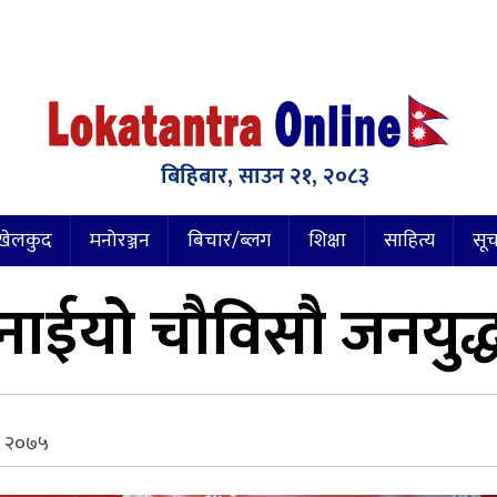
बिहिबार, साउन २१, २०८३
खेलकुद
मनोरञ्जन
बिचार/ब्लग
शिक्षा
साहित्य
सूच
मनाईयो चौविसौ जनयुद
१, २०७५