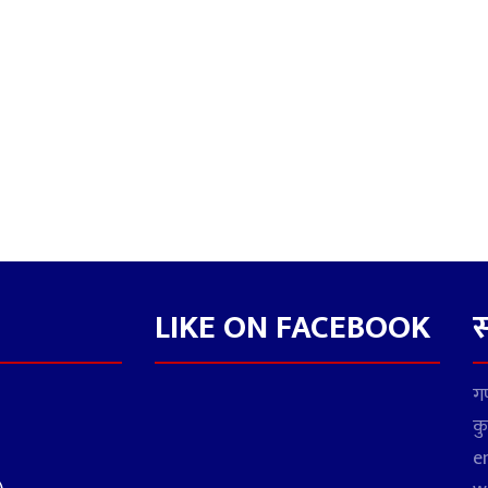
LIKE ON FACEBOOK
स
गण
कु
e