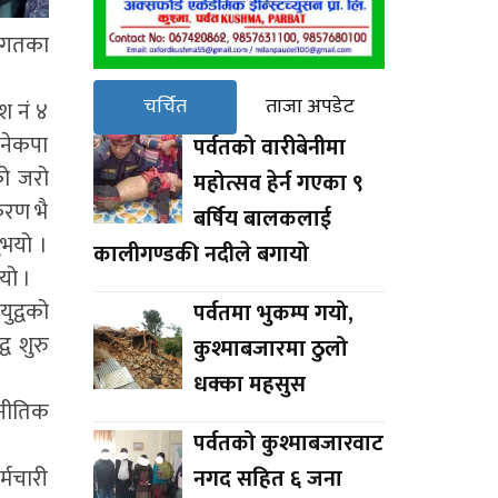
विगतका
चर्चित
ताजा अपडेट
श नं ४
 नेकपा
पर्वतको वारीबेनीमा
को जरो
महोत्सव हेर्न गएका ९
करण भै
बर्षिय बालकलाई
ुभयो ।
कालीगण्डकी नदीले बगायो
यो ।
ुद्वको
पर्वतमा भुकम्प गयो,
व शुरु
कुश्माबजारमा ठुलो
धक्का महसुस
जनीतिक
पर्वतको कुश्माबजारवाट
नगद सहित ६ जना
्मचारी