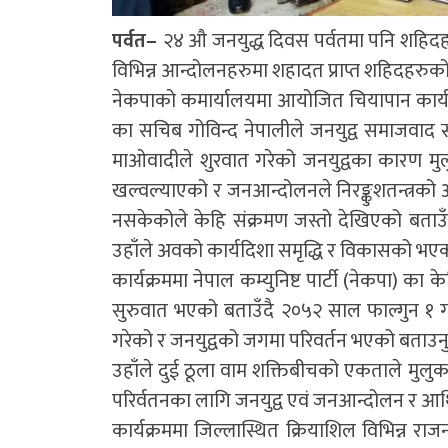
पर्वत–
२४ औ जनयुद्ध दिवस पर्वतमा पनि शहिद
विभिन्न आन्दोलनहरुमा शहादत प्राप्त शहिदहरुक
नेकपाको कमार्यालयमा आयोजित चियापान कार्यक्रमम
का सचिब गोविन्द नेपालीले जनयुद्व समाजवाद
माओवादीले शुरवात गरेको जनयुद्वका कारण मुल
खल्वल्याएको र जनआन्दोलनले निरङ्कुशतन्त्रको 
नसकेकोले केहि संक्रमण जस्तो देखिएको बताउँ
उहाँले अवको कार्यदिशा समृद्धि र विकासको भएक
कार्यक्रममा नेपाल कम्युनिष्ट पार्टी (नेकपा) का
सुरुवात भएको बताउँदै २०५२ साल फाल्गुन १ गत
गरेको र जनयुद्वको जगमा परिवर्तन भएको बताउन
उहाँले दुई ठूला वाम शक्तिबीचको एकताले मुलुकम
परिर्वतनका लागि जनयुद्व एवं जनआन्दोलन र आर
कार्यक्रममा जिल्लास्थित क्रियाशिल विभिन्न रा