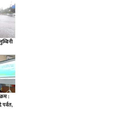
म्बिनी
्रम :
ै पर्वत,