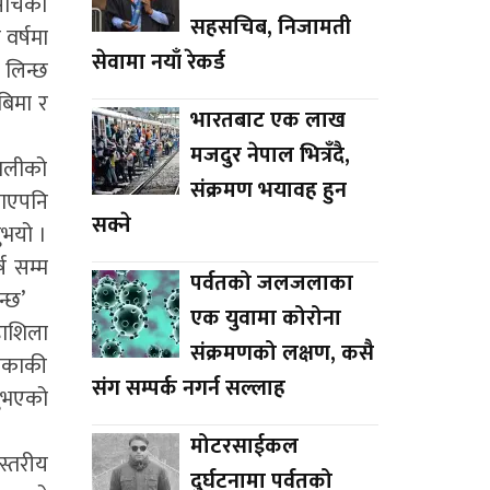
सोचेको
सहसचिब, निजामती
वर्षमा
सेवामा नयाँ रेकर्ड
 लिन्छ
 बिमा र
भारतबाट एक लाख
मजदुर नेपाल भित्रँदै,
लालीको
संक्रमण भयावह हुन
याएपनि
सक्ने
ुभयो ।
ष सम्म
पर्वतको जलजलाका
न्छ’
एक युवामा कोरोना
हाशिला
संक्रमणको लक्षण, कसै
लिकाकी
संग सम्पर्क नगर्न सल्लाह
नुभएको
मोटरसाईकल
स्तरीय
दुर्घटनामा पर्वतको