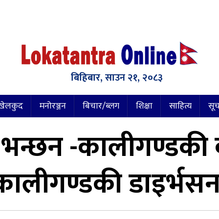
बिहिबार, साउन २१, २०८३
खेलकुद
मनोरञ्जन
बिचार/ब्लग
शिक्षा
साहित्य
सूच
रुङ्ग भन्छन -कालीगण्ड
 कालीगण्डकी डाइर्भसन ग