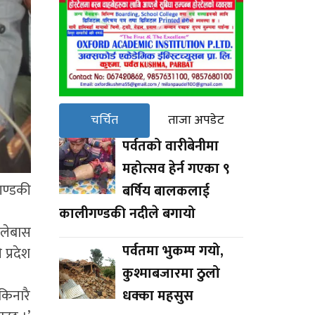
चर्चित
ताजा अपडेट
पर्वतको वारीबेनीमा
महोत्सव हेर्न गएका ९
 गण्डकी
बर्षिय बालकलाई
कालीगण्डकी नदीले बगायो
फलेबास
पर्वतमा भुकम्प गयो,
प्रदेश
कुश्माबजारमा ठुलो
 किनारै
धक्का महसुस