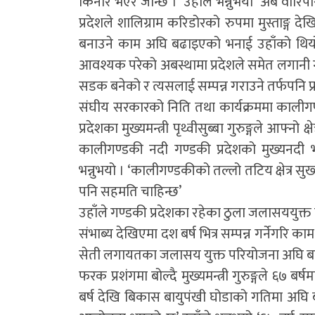
किनार भएर जान्छ । ’उहाँले भन्नुभयो ‘अब वारिपारी
प्रदेशले शालिग्राम करिडोरको रुपमा मुस्ताङ्ग द
बनाउने काम अघि बढाइएको भनाई उहाँको थियो ।
आवश्यक परेको अबस्थामा प्रदेशले समेत लगानी ग
सडक बनेको र त्यसलाई सम्पन्न गराउने तर्फपनि प्रद
संघीय सरकारको निति तथा कार्यक्रममा कालीगण
प्रदेशका मुख्यमन्त्री पृथ्वीसुब्बा गुरुङ्गले आफ्नो
कालीगण्डकी नदी गण्डकी प्रदेशको मुख्यनदी 
भन्नुभयो । ‘कालीगण्डकीको तल्लो तटिय क्षेत्र सु
पनि सहमति चाहिन्छ’
उहाँले गण्डकी प्रदेशका रहेका ठुला जलासययुक्त
संभाब्य देखिएमा दश बर्ष भित्र सम्पन्न गर्नेगरि 
सेती लगायतका जलासय युक्त परियोजना अघि बढ्ने र
फरक प्रशंगमा बोल्दै मुख्यमन्त्री गुरुङ्गले ६७
बर्ष देखि बिकास बायुपंखी घोडाको गतिमा अघि बढ