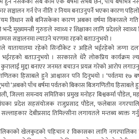
म हुन नसकेको सबै काम एकै बर्षमा संभब छैन, पाँच बर्षभित्र न
कार सञ्चालन गर्न ऐन नीति र नियम बनाउनुपर्ने भएका कारण पहिलो 
नियम विधान सबै बनिसकेका कारण अबका वर्षमा विकासले गति
्दै मुख्यमन्त्री गुरुङले स्वाथ्य र शिक्षाका लागि प्रदेशले स्वाथ्य
क्याम्पस सञ्चालनमा ल्याउने चरणमा रहको बताउनुभयो ।
रीले यातायातमा रहेको सिन्डीकेट र अहिले भईरहेको जग्गा द
र भईरहको बताउनुभयो । सरकारले धेरै लोकप्रिय कार्यक्रम ल्
ा कुरालाई मुद्दा बनाएर जनमत बचाउन प्रयत्न गरेको आरोप लगाउन
णितका हिसाबले हुने आश्वासन पनि दिनुभयो । ‘पर्वतमा १७ बर्
्नुभयो ‘अबको पाँच बर्षमा पर्वतको बिकास बिजगणितीय हिसाबले हु
पाली, जिल्ला समन्वय समितिका प्रमुख मनोहर बिश्वकर्मा पौडेल, म
संघका प्रदेश सहसंयोजक राजुप्रसाद पौडेल, फलेबास नगरपा
ल्लाहकार देबीप्रसाद तिमिल्सीना लगायतले मन्तब्य ब्यक्त गर्
नगरपालिकाको खेलकुदको पहिचान र विकासका लागि नगरपालिका 