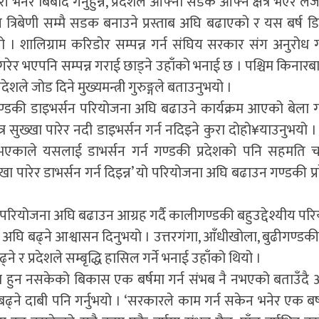
 भनेर बिबाद गर्नुहुन्न, प्रदेशले आफ्नो सडक आफ्नै क्षेत्र भएर लैज
ेखि त्रिबेणी सम्मै सडक बनाउने प्रस्ताब अघि बढाएको र यस बर्ष 
 शालिग्राम करिडोर सम्पन्न गर्न संघिय सरकार संग अनुरोध गर
रेर भएपनि सम्पन्न गराई छाड्ने उहाँको भनाई छ । पश्चिम किनारब
ेशले जोड दिने मुख्यमन्त्री गुरुङ्गले बताउनुभयो ।
्डकी डाइभर्सन परियोजना अघि बढाउने कार्यक्रम आएको बेला 
 क्षेत्र सुख्खा पारेर नदी डाइभर्सन गर्न नदिइने कुरा दोहो¥याउनुभयो ।
भएकाले यसलाई डाभर्सन गर्न गण्डकी प्रदेशको पनि सहमति च
ख्खा पारेर डाभर्सन गर्न दिइन्न’ यो परियोजना अघि बढाउन गण्डकी प
 परियोजना अघि बढाउन आग्रह गर्दै कालीगण्डकी बहुउद्देश्यीय पर
काम अघि बढ्ने आश्वासन दिनुभयो । उत्तरगंगा, आँधीखोला, बुढीगण्डकी
 प्रदेशले सम्बृद्धि हासिल गर्ने भनाई उहाँको थियो ।
 बर्षमा हुन नसकेको बिकास एक बर्षमा गर्न संभब नै नभएको बताउँदै
्ने दाबी पनि गर्नुभयो । ‘सरकारले काम गर्न सकेन भनेर एक बर्ष 