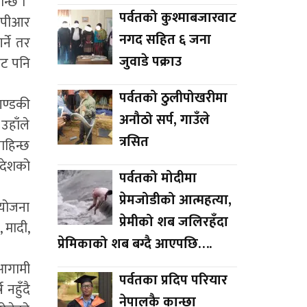
ान्छ ।’
पर्वतको कुश्माबजारवाट
डिपीआर
नगद सहित ६ जना
्ने तर
जुवाडे पक्राउ
ाट पनि
पर्वतको ठुलीपोखरीमा
गण्डकी
अनौठो सर्प, गाउँले
 उहाँले
त्रसित
ाहिन्छ
्रदेशको
पर्वतको मोदीमा
प्रेमजोडीको आत्महत्या,
ियोजना
प्रेमीको शब जलिरहँदा
, मादी,
प्रेमिकाको शब बग्दै आएपछि….
 आगामी
पर्वतका प्रदिप परियार
नहुँदै
नेपालकै कान्छा