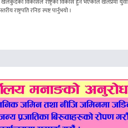
ेलकुदको विकासले राष्ट्रको विकास हुने भएकोले खेलप्रेमी युव
राष्ट्रपति रनिङ स्पष्ट पार्नुभयो ।