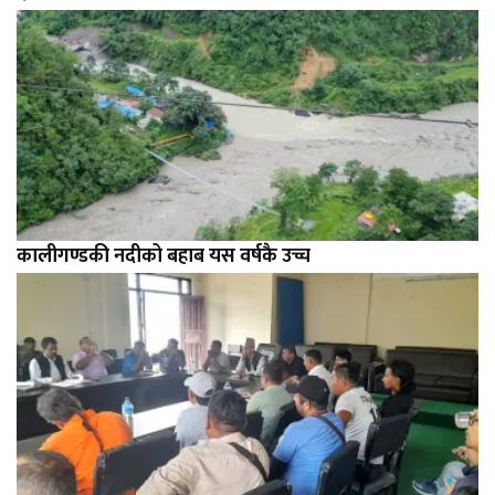
कालीगण्डकी नदीको बहाब यस वर्षकै उच्च