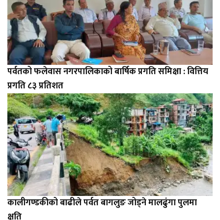
पर्वतको फलेवास नगरपालिकाको बार्षिक प्रगति समिक्षा : वित्तिय
प्रगति ८३ प्रतिशत
कालीगण्डकीको बाढीले पर्वत बागलुङ जोड्ने मालढुंगा पुलमा
क्षति