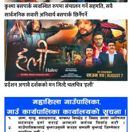
कुश्मा बसपार्क व्यवस्थित रुपमा संचालन गर्ने सहमति, सवै
सार्वजनिक सवारी अनिवार्य बसपार्क छिर्नैपर्ने
प्रर्दशन अगावै दर्शकको मन जित्दै चलचित्र ‘हली’