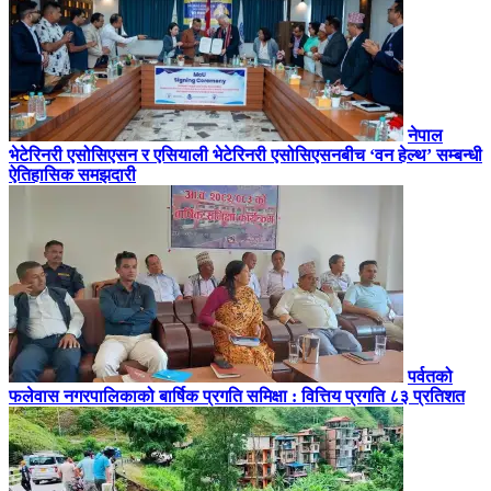
नेपाल
भेटेरिनरी एसोसिएसन र एसियाली भेटेरिनरी एसोसिएसनबीच ‘वन हेल्थ’ सम्बन्धी
ऐतिहासिक समझदारी
पर्वतको
फलेवास नगरपालिकाको बार्षिक प्रगति समिक्षा : वित्तिय प्रगति ८३ प्रतिशत