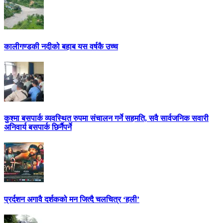
कालीगण्डकी नदीको बहाब यस वर्षकै उच्च
कुश्मा बसपार्क व्यवस्थित रुपमा संचालन गर्ने सहमति, सवै सार्वजनिक सवारी
अनिवार्य बसपार्क छिर्नैपर्ने
प्रर्दशन अगावै दर्शकको मन जित्दै चलचित्र ‘हली’