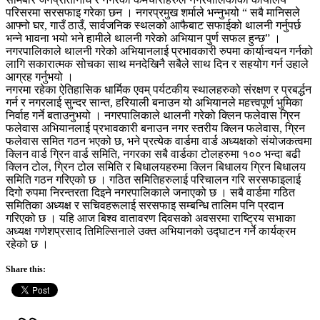
परिसरमा सरसफाइ गरेका छन । नगरप्रमुख शर्माले भन्नुभयो “ सबै मानिसले
आफ्नो घर, गाउँ ठाउँ, सार्वजनिक स्थलको आफैबाट सफाईको थालनी गर्नुपर्छ
भन्ने भावना भयो भने हामीले थालनी गरेको अभियान पुर्ण सफल हुन्छ” ।
नगरपालिकाले थालनी गरेको अभियानलाई प्रभावकारी रुपमा कार्यान्वयन गर्नको
लागि सकारात्मक सोचका साथ मनदेखिनै सबैले साथ दिन र सहयोग गर्न उहाले
आग्रह गर्नुभयो ।
नगरमा रहेका ऐतिहासिक धार्मिक एवम् पर्यटकीय स्थालहरुको संरक्षण र प्रबर्द्धन
गर्न र नगरलाई सुन्दर सान्त, हरियाली बनाउन यो अभियानले महत्त्वपूर्ण भुमिका
निर्वाह गर्ने बताउनुभयो । नगरपालिकाले थालनी गरेको क्लिन फलेवास ग्रिन
फलेवास अभियानलाई प्रभावकारी बनाउन नगर स्तरीय क्लिन फलेवास, ग्रिन
फलेवास समित गठन भएको छ, भने प्रत्येक वार्डमा वार्ड अध्यक्षको संयोजकत्वमा
क्लिन वार्ड ग्रिन वार्ड समिति, नगरका सबै वार्डका टोलहरुमा १०० भन्दा बढी
क्लिन टोल, ग्रिन टोल समिति र बिधालयहरुमा क्लिन बिधालय ग्रिन बिधालय
समिति गठन गरिएको छ । गठित समितिहरुलाई परिचालन गरि सरसफाइलाई
दिगो रुपमा निरन्तरता दिइने नगरपालिकाले जनाएको छ । सबै वार्डमा गठित
समितिका अध्यक्ष र सचिवहरूलाई सरसफाइ सम्बन्धि तालिम पनि प्रदान
गरिएको छ । यहि आज बिश्व वातावरण दिवसको अवसरमा राष्ट्रिय सभाका
अध्यक्ष गणेशप्रसाद तिमिल्सिनाले उक्त अभियानको उद्घाटन गर्ने कार्यक्रम
रहेको छ ।
Share this: