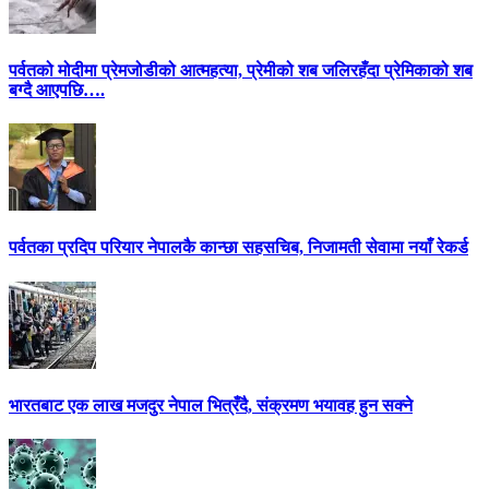
पर्वतको मोदीमा प्रेमजोडीको आत्महत्या, प्रेमीको शब जलिरहँदा प्रेमिकाको शब
बग्दै आएपछि….
पर्वतका प्रदिप परियार नेपालकै कान्छा सहसचिब, निजामती सेवामा नयाँ रेकर्ड
भारतबाट एक लाख मजदुर नेपाल भित्रँदै, संक्रमण भयावह हुन सक्ने