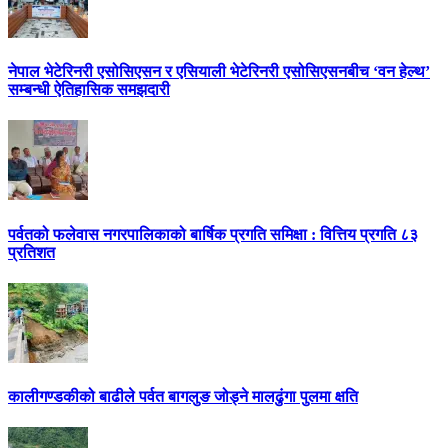
नेपाल भेटेरिनरी एसोसिएसन र एसियाली भेटेरिनरी एसोसिएसनबीच ‘वन हेल्थ’
सम्बन्धी ऐतिहासिक समझदारी
पर्वतको फलेवास नगरपालिकाको बार्षिक प्रगति समिक्षा : वित्तिय प्रगति ८३
प्रतिशत
कालीगण्डकीको बाढीले पर्वत बागलुङ जोड्ने मालढुंगा पुलमा क्षति