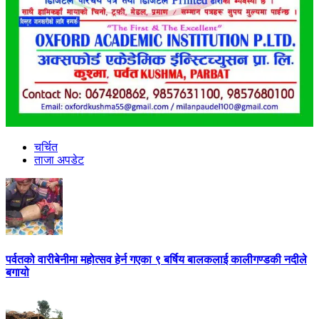
चर्चित
ताजा अपडेट
पर्वतको वारीबेनीमा महोत्सव हेर्न गएका ९ बर्षिय बालकलाई कालीगण्डकी नदीले
बगायो