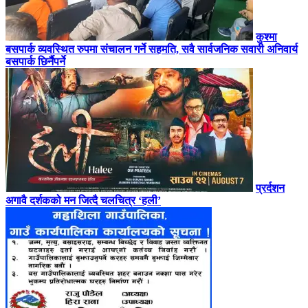
कुश्मा
बसपार्क व्यवस्थित रुपमा संचालन गर्ने सहमति, सवै सार्वजनिक सवारी अनिवार्य
बसपार्क छिर्नैपर्ने
प्रर्दशन
अगावै दर्शकको मन जित्दै चलचित्र ‘हली’