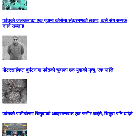
पर्वतको जलजलाका एक युवामा कोरोना संक्रमणको लक्षण, कसै संग सम्पर्क
नगर्न सल्लाह
मोटरसाईकल दुर्घटनामा पर्वतको चुवाका एक युवाको मृत्यु, एक घाईते
पर्वतको पातीचौरमा चितुवाको आक्रमणबाट एक गम्भीर घाईते, चितुवा पनि घाईते