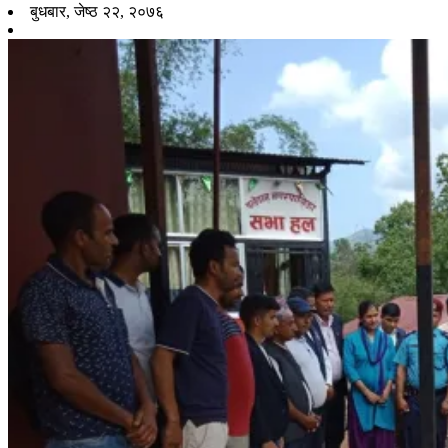
बुधबार, जेष्ठ २२, २०७६