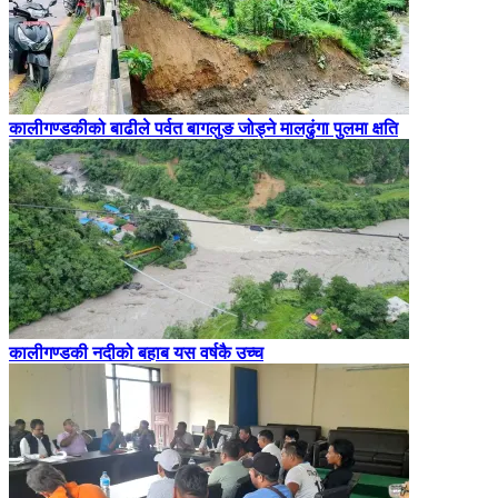
कालीगण्डकीको बाढीले पर्वत बागलुङ जोड्ने मालढुंगा पुलमा क्षति
कालीगण्डकी नदीको बहाब यस वर्षकै उच्च