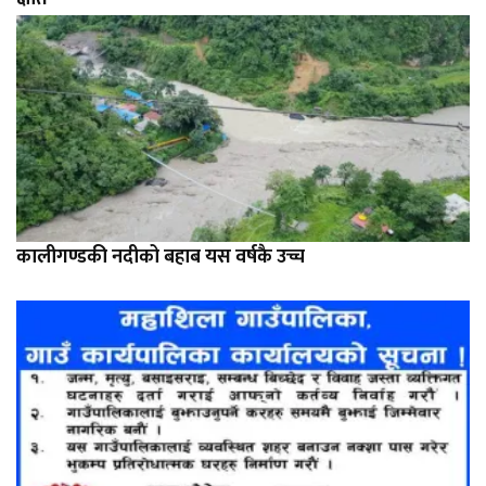
कालीगण्डकी नदीको बहाब यस वर्षकै उच्च