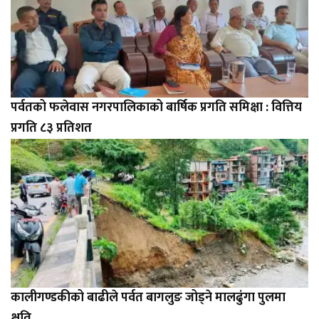
पर्वतको फलेवास नगरपालिकाको बार्षिक प्रगति समिक्षा : वित्तिय
प्रगति ८३ प्रतिशत
कालीगण्डकीको बाढीले पर्वत बागलुङ जोड्ने मालढुंगा पुलमा
क्षति