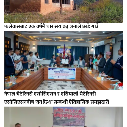
फलेवासबाट एक वर्षमै चार सय ७३ जनाले छाडे गाउँ
नेपाल भेटेरिनरी एसोसिएसन र एसियाली भेटेरिनरी
एसोसिएसनबीच ‘वन हेल्थ’ सम्बन्धी ऐतिहासिक समझदारी