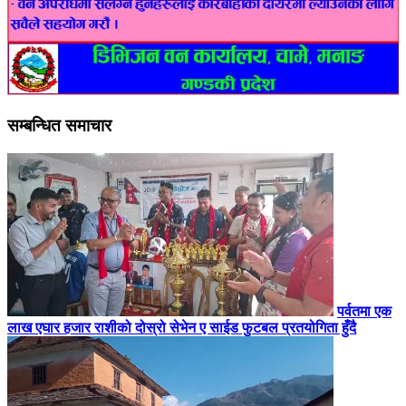
सम्बन्धित समाचार
पर्वतमा एक
लाख एघार हजार राशीको दोस्रो सेभेन ए साईड फुटबल प्रतयोगिता हुँदै