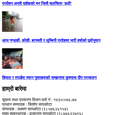
प्रर्दशन अगावै दर्शकको मन जित्दै चलचित्र ‘हली’
आज गण्डकी, कोशी, बागमती र लुम्बिनी प्रदेशमा भारी वर्षाको पूर्वानुमान
हिमाल र तराईमा ज्यान गुमाएहरुको सम्झनामा कुश्मामा दीप प्रज्वलन
हाम्रो बारेमा
सूचना तथा प्रसारण विभाग दर्ता नं : १४३५/०७६-७७
प्रधान सम्पादक : किशोर सापकोटा
सम्पादक : लक्ष्मण सापकोटा (९८५७६२६१५४)
मुख्य ब्यबस्थापक : ढाकाराम सापकोटा (९८४७६३२७९६)