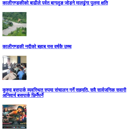
कालीगण्डकीको बाढीले पर्वत बागलुङ जोड्ने मालढुंगा पुलमा क्षति
कालीगण्डकी नदीको बहाब यस वर्षकै उच्च
कुश्मा बसपार्क व्यवस्थित रुपमा संचालन गर्ने सहमति, सवै सार्वजनिक सवारी
अनिवार्य बसपार्क छिर्नैपर्ने