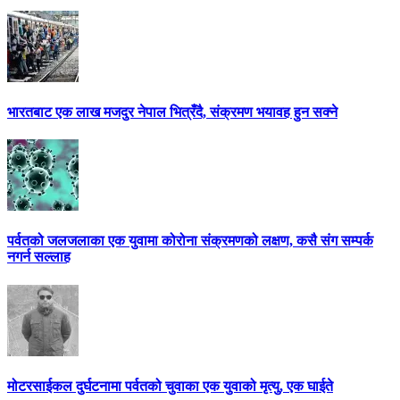
भारतबाट एक लाख मजदुर नेपाल भित्रँदै, संक्रमण भयावह हुन सक्ने
पर्वतको जलजलाका एक युवामा कोरोना संक्रमणको लक्षण, कसै संग सम्पर्क
नगर्न सल्लाह
मोटरसाईकल दुर्घटनामा पर्वतको चुवाका एक युवाको मृत्यु, एक घाईते