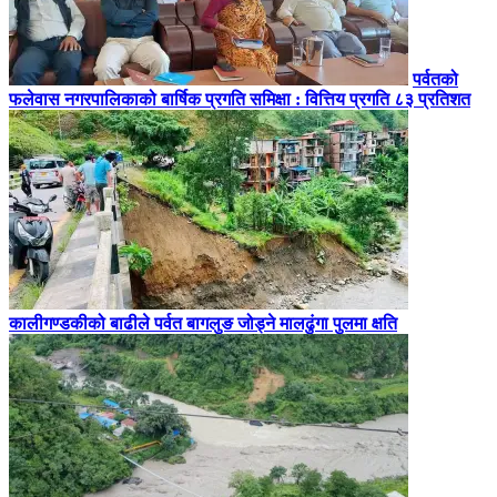
पर्वतको
फलेवास नगरपालिकाको बार्षिक प्रगति समिक्षा : वित्तिय प्रगति ८३ प्रतिशत
कालीगण्डकीको बाढीले पर्वत बागलुङ जोड्ने मालढुंगा पुलमा क्षति