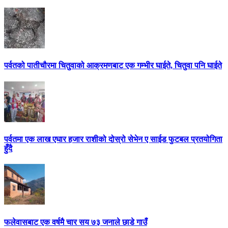
पर्वतको पातीचौरमा चितुवाको आक्रमणबाट एक गम्भीर घाईते, चितुवा पनि घाईते
पर्वतमा एक लाख एघार हजार राशीको दोस्रो सेभेन ए साईड फुटबल प्रतयोगिता
हुँदै
फलेवासबाट एक वर्षमै चार सय ७३ जनाले छाडे गाउँ