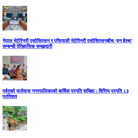
नेपाल भेटेरिनरी एसोसिएसन र एसियाली भेटेरिनरी एसोसिएसनबीच ‘वन हेल्थ’
सम्बन्धी ऐतिहासिक समझदारी
पर्वतको फलेवास नगरपालिकाको बार्षिक प्रगति समिक्षा : वित्तिय प्रगति ८३
प्रतिशत