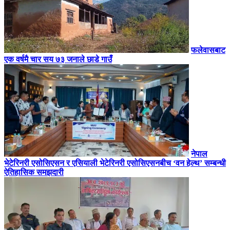
फलेवासबाट
एक वर्षमै चार सय ७३ जनाले छाडे गाउँ
नेपाल
भेटेरिनरी एसोसिएसन र एसियाली भेटेरिनरी एसोसिएसनबीच ‘वन हेल्थ’ सम्बन्धी
ऐतिहासिक समझदारी