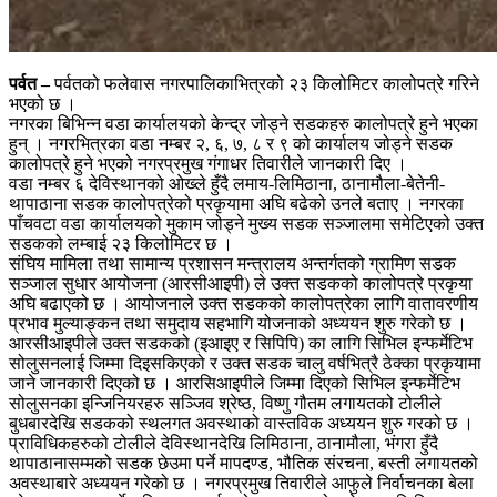
पर्वत –
पर्वतको फलेवास नगरपालिकाभित्रको २३ किलोमिटर कालोपत्रे गरिने
भएको छ ।
नगरका बिभिन्न वडा कार्यालयको केन्द्र जोड्ने सडकहरु कालोपत्रे हुने भएका
हुन् । नगरभित्रका वडा नम्बर २, ६, ७, ८ र ९ को कार्यालय जोड्ने सडक
कालोपत्रे हुने भएको नगरप्रमुख गंगाधर तिवारीले जानकारी दिए ।
वडा नम्बर ६ देविस्थानको ओख्ले हुँदै लमाय-लिमिठाना, ठानामौला-बेतेनी-
थापाठाना सडक कालोपत्रेको प्रकृयामा अघि बढेको उनले बताए । नगरका
पाँचवटा वडा कार्यालयको मुकाम जोड्ने मुख्य सडक सञ्जालमा समेटिएको उक्त
सडकको लम्बाई २३ किलोमिटर छ ।
संघिय मामिला तथा सामान्य प्रशासन मन्त्रालय अन्तर्गतको ग्रामिण सडक
सञ्जाल सुधार आयोजना (आरसीआइपी) ले उक्त सडकको कालोपत्रे प्रकृया
अघि बढाएको छ । आयोजनाले उक्त सडकको कालोपत्रेका लागि वातावरणीय
प्रभाव मुल्याङ्कन तथा समुदाय सहभागि योजनाको अध्ययन शुरु गरेको छ ।
आरसीआइपीले उक्त सडकको (इआइए र सिपिपि) का लागि सिभिल इन्फर्मेटिभ
सोलुसनलाई जिम्मा दिइसकिएको र उक्त सडक चालु वर्षभित्रै ठेक्का प्रकृयामा
जाने जानकारी दिएको छ । आरसिआइपीले जिम्मा दिएको सिभिल इन्फर्मेटिभ
सोलुसनका इन्जिनियरहरु सञ्जिव श्रेष्ठ, विष्णु गौतम लगायतको टोलीले
बुधबारदेखि सडकको स्थलगत अवस्थाको वास्तविक अध्ययन शुरु गरको छ ।
प्राविधिकहरुको टोलीले देविस्थानदेखि लिमिठाना, ठानामौला, भंगरा हुँदै
थापाठानासम्मको सडक छेउमा पर्ने मापदण्ड, भौतिक संरचना, बस्ती लगायतको
अवस्थाबारे अध्ययन गरेको छ । नगरप्रमुख तिवारीले आफुले निर्वाचनका बेला