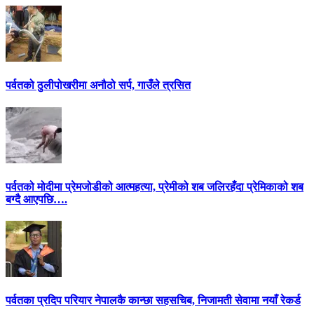
पर्वतको ठुलीपोखरीमा अनौठो सर्प, गाउँले त्रसित
पर्वतको मोदीमा प्रेमजोडीको आत्महत्या, प्रेमीको शब जलिरहँदा प्रेमिकाको शब
बग्दै आएपछि….
पर्वतका प्रदिप परियार नेपालकै कान्छा सहसचिब, निजामती सेवामा नयाँ रेकर्ड