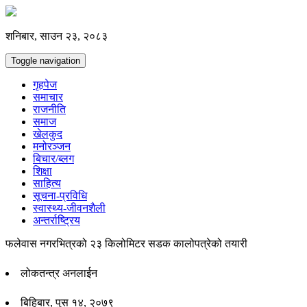
शनिबार, साउन २३, २०८३
Toggle navigation
गृहपेज
समाचार
राजनीति
समाज
खेलकुद
मनोरञ्जन
बिचार/ब्लग
शिक्षा
साहित्य
सूचना-प्रविधि
स्वास्थ्य-जीवनशैली
अन्तर्राष्ट्रिय
फलेवास नगरभित्रको २३ किलोमिटर सडक कालोपत्रेको तयारी
लोकतन्त्र अनलाईन
बिहिबार, पुस १४, २०७९