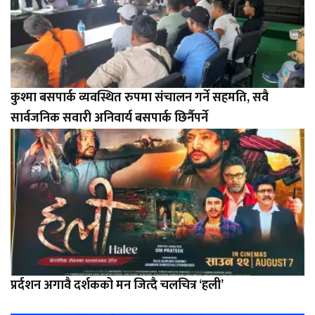
कुश्मा बसपार्क व्यवस्थित रुपमा संचालन गर्ने सहमति, सवै
सार्वजनिक सवारी अनिवार्य बसपार्क छिर्नैपर्ने
प्रर्दशन अगावै दर्शकको मन जित्दै चलचित्र ‘हली’