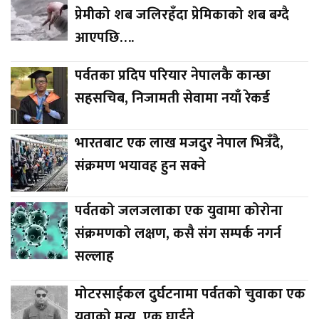
प्रेमीको शब जलिरहँदा प्रेमिकाको शब बग्दै
आएपछि….
पर्वतका प्रदिप परियार नेपालकै कान्छा
सहसचिब, निजामती सेवामा नयाँ रेकर्ड
भारतबाट एक लाख मजदुर नेपाल भित्रँदै,
संक्रमण भयावह हुन सक्ने
पर्वतको जलजलाका एक युवामा कोरोना
संक्रमणको लक्षण, कसै संग सम्पर्क नगर्न
सल्लाह
मोटरसाईकल दुर्घटनामा पर्वतको चुवाका एक
युवाको मृत्यु, एक घाईते