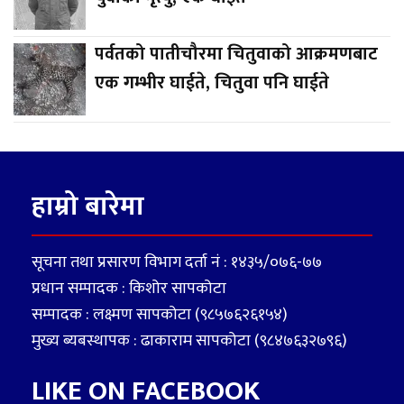
पर्वतको पातीचौरमा चितुवाको आक्रमणबाट
एक गम्भीर घाईते, चितुवा पनि घाईते
हाम्रो बारेमा
सूचना तथा प्रसारण विभाग दर्ता नं : १४३५/०७६-७७
प्रधान सम्पादक : किशोर सापकोटा
सम्पादक : लक्ष्मण सापकोटा (९८५७६२६१५४)
मुख्य ब्यबस्थापक : ढाकाराम सापकोटा (९८४७६३२७९६)
LIKE ON FACEBOOK