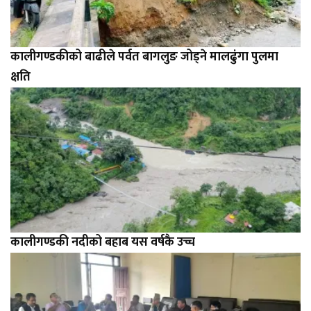
कालीगण्डकीको बाढीले पर्वत बागलुङ जोड्ने मालढुंगा पुलमा
क्षति
कालीगण्डकी नदीको बहाब यस वर्षकै उच्च