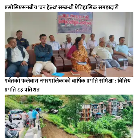
एसोसिएसनबीच ‘वन हेल्थ’ सम्बन्धी ऐतिहासिक समझदारी
पर्वतको फलेवास नगरपालिकाको बार्षिक प्रगति समिक्षा : वित्तिय
प्रगति ८३ प्रतिशत