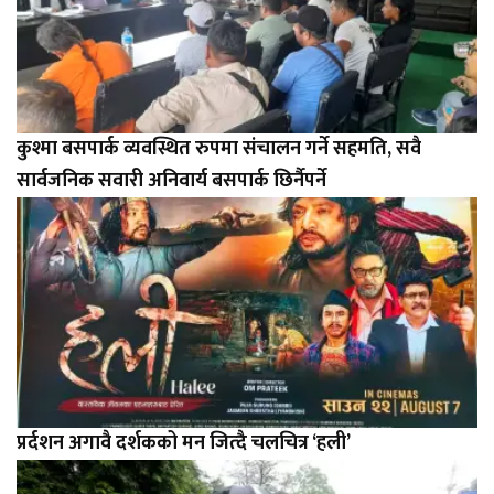
कुश्मा बसपार्क व्यवस्थित रुपमा संचालन गर्ने सहमति, सवै
सार्वजनिक सवारी अनिवार्य बसपार्क छिर्नैपर्ने
प्रर्दशन अगावै दर्शकको मन जित्दै चलचित्र ‘हली’