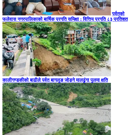
पर्वतको
फलेवास नगरपालिकाको बार्षिक प्रगति समिक्षा : वित्तिय प्रगति ८३ प्रतिशत
कालीगण्डकीको बाढीले पर्वत बागलुङ जोड्ने मालढुंगा पुलमा क्षति