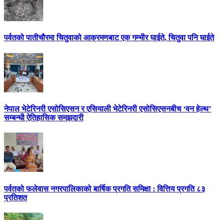
पर्वतको पातीचौरमा चितुवाको आक्रमणबाट एक गम्भीर घाईते, चितुवा पनि घाईते
नेपाल भेटेरिनरी एसोसिएसन र एसियाली भेटेरिनरी एसोसिएसनबीच ‘वन हेल्थ’
सम्बन्धी ऐतिहासिक समझदारी
पर्वतको फलेवास नगरपालिकाको बार्षिक प्रगति समिक्षा : वित्तिय प्रगति ८३
प्रतिशत