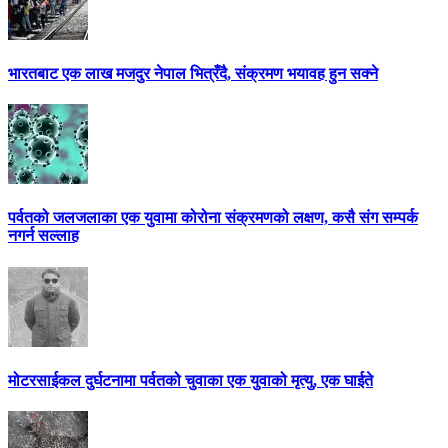
भारतबाट एक लाख मजदुर नेपाल भित्रँदै, संक्रमण भयावह हुन सक्ने
पर्वतको जलजलाका एक युवामा कोरोना संक्रमणको लक्षण, कसै संग सम्पर्क
नगर्न सल्लाह
मोटरसाईकल दुर्घटनामा पर्वतको चुवाका एक युवाको मृत्यु, एक घाईते