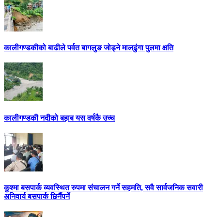
कालीगण्डकीको बाढीले पर्वत बागलुङ जोड्ने मालढुंगा पुलमा क्षति
कालीगण्डकी नदीको बहाब यस वर्षकै उच्च
कुश्मा बसपार्क व्यवस्थित रुपमा संचालन गर्ने सहमति, सवै सार्वजनिक सवारी
अनिवार्य बसपार्क छिर्नैपर्ने