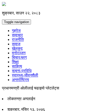
शुक्रबार, साउन २२, २०८३
Toggle navigation
गृहपेज
समाचार
राजनीति
समाज
खेलकुद
मनोरञ्जन
बिचार/ब्लग
शिक्षा
साहित्य
सूचना-प्रविधि
स्वास्थ्य-जीवनशैली
अन्तर्राष्ट्रिय
प्रधानमन्त्री ओलीलाई चढाइयो प्लेटलेट्स
लोकतन्त्र अनलाईन
शुक्रबार, मंसिर १३, २०७६