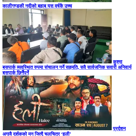
कालीगण्डकी नदीको बहाब यस वर्षकै उच्च
कुश्मा
बसपार्क व्यवस्थित रुपमा संचालन गर्ने सहमति, सवै सार्वजनिक सवारी अनिवार्य
बसपार्क छिर्नैपर्ने
प्रर्दशन
अगावै दर्शकको मन जित्दै चलचित्र ‘हली’