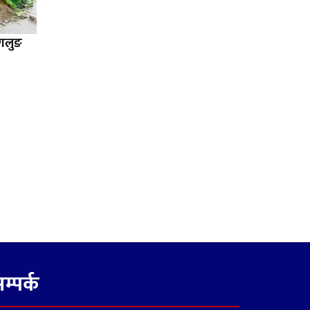
ागलुङ
म्पर्क