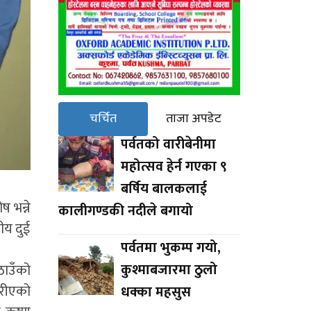
चर्चित
ताजा अपडेट
पर्वतको वारीबेनीमा
महोत्सव हेर्न गएका ९
बर्षिय बालकलाई
 भन्ने
कालीगण्डकी नदीले बगायो
ीय दुई
पर्वतमा भुकम्प गयो,
कुश्माबजारमा ठुलो
ठाउँको
गरीएको
धक्का महसुस