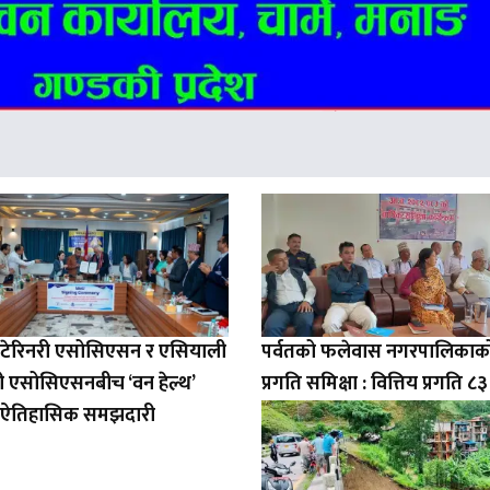
भेटेरिनरी एसोसिएसन र एसियाली
पर्वतको फलेवास नगरपालिकाको 
री एसोसिएसनबीच ‘वन हेल्थ’
प्रगति समिक्षा : वित्तिय प्रगति ८
धी ऐतिहासिक समझदारी