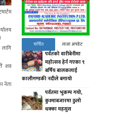
मार्टम
र्यालय
ो।
चर्चित
ताजा अपडेट
ा लागि
पर्वतको वारीबेनीमा
महोत्सव हेर्न गएका ९
ातै शव
बर्षिय बालकलाई
कालीगण्डकी नदीले बगायो
का नेता
पर्वतमा भुकम्प गयो,
कुश्माबजारमा ठुलो
धक्का महसुस