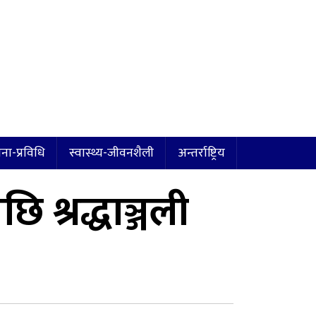
ना-प्रविधि
स्वास्थ्य-जीवनशैली
अन्तर्राष्ट्रिय
 श्रद्धाञ्जली