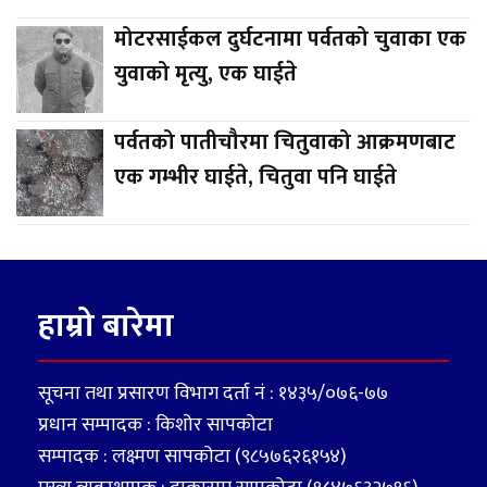
मोटरसाईकल दुर्घटनामा पर्वतको चुवाका एक
युवाको मृत्यु, एक घाईते
पर्वतको पातीचौरमा चितुवाको आक्रमणबाट
एक गम्भीर घाईते, चितुवा पनि घाईते
हाम्रो बारेमा
सूचना तथा प्रसारण विभाग दर्ता नं : १४३५/०७६-७७
प्रधान सम्पादक : किशोर सापकोटा
सम्पादक : लक्ष्मण सापकोटा (९८५७६२६१५४)