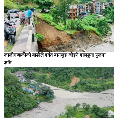
कालीगण्डकीको बाढीले पर्वत बागलुङ जोड्ने मालढुंगा पुलमा
क्षति