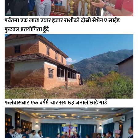
पर्वतमा एक लाख एघार हजार राशीको दोस्रो सेभेन ए साईड
फुटबल प्रतयोगिता हुँदै
फलेवासबाट एक वर्षमै चार सय ७३ जनाले छाडे गाउँ