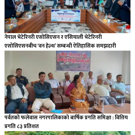
नेपाल भेटेरिनरी एसोसिएसन र एसियाली भेटेरिनरी
एसोसिएसनबीच ‘वन हेल्थ’ सम्बन्धी ऐतिहासिक समझदारी
पर्वतको फलेवास नगरपालिकाको बार्षिक प्रगति समिक्षा : वित्तिय
प्रगति ८३ प्रतिशत