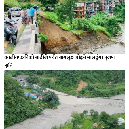
कालीगण्डकीको बाढीले पर्वत बागलुङ जोड्ने मालढुंगा पुलमा
क्षति