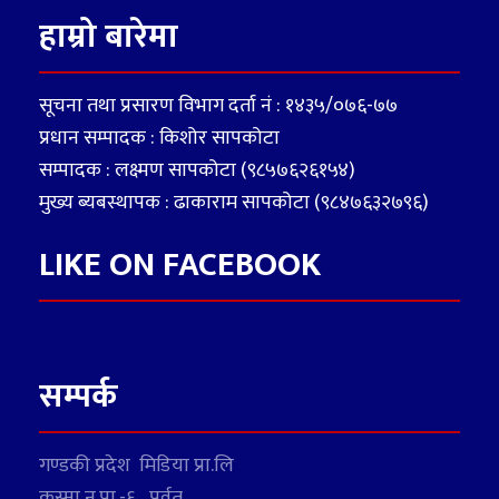
हाम्रो बारेमा
सूचना तथा प्रसारण विभाग दर्ता नं : १४३५/०७६-७७
प्रधान सम्पादक : किशोर सापकोटा
सम्पादक : लक्ष्मण सापकोटा (९८५७६२६१५४)
मुख्य ब्यबस्थापक : ढाकाराम सापकोटा (९८४७६३२७९६)
LIKE ON FACEBOOK
सम्पर्क
गण्डकी प्रदेश मिडिया प्रा.लि
कुस्मा न.पा.-६, पर्वत