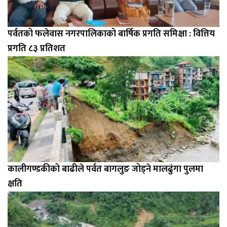
पर्वतको फलेवास नगरपालिकाको बार्षिक प्रगति समिक्षा : वित्तिय
प्रगति ८३ प्रतिशत
कालीगण्डकीको बाढीले पर्वत बागलुङ जोड्ने मालढुंगा पुलमा
क्षति