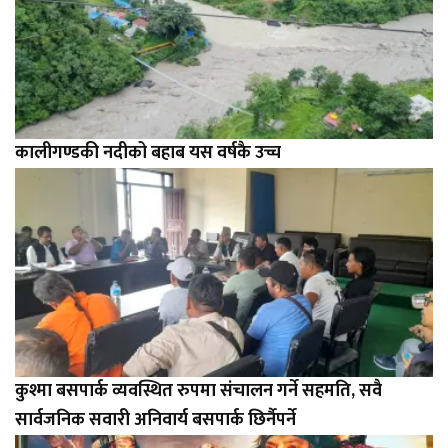
कालीगण्डकी नदीको बहाब यस वर्षकै उच्च
कुश्मा बसपार्क व्यवस्थित रुपमा संचालन गर्ने सहमति, सवै
सार्वजनिक सवारी अनिवार्य बसपार्क छिर्नैपर्ने