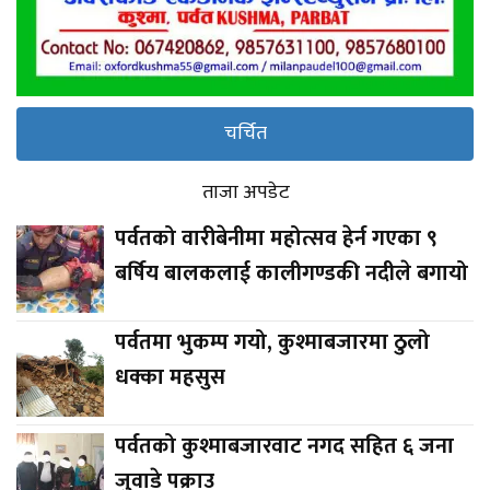
चर्चित
ताजा अपडेट
पर्वतको वारीबेनीमा महोत्सव हेर्न गएका ९
बर्षिय बालकलाई कालीगण्डकी नदीले बगायो
पर्वतमा भुकम्प गयो, कुश्माबजारमा ठुलो
धक्का महसुस
पर्वतको कुश्माबजारवाट नगद सहित ६ जना
जुवाडे पक्राउ