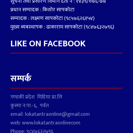
सूचना तथा प्रसारण विभाग दर्ता नं : १४३५/०७६-७७
प्रधान सम्पादक : किशोर सापकोटा
सम्पादक : लक्ष्मण सापकोटा (९८५७६२६१५४)
मुख्य ब्यबस्थापक : ढाकाराम सापकोटा (९८४७६३२७९६)
LIKE ON FACEBOOK
सम्पर्क
गण्डकी प्रदेश मिडिया प्रा.लि
कुस्मा न.पा.-६, पर्वत
email: lokatantraonline@gmail.com
web: www.lokatantraonlinecom
Phone: ९८४७६३२७९६