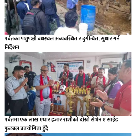
पर्वतका पशुपंक्षी बधस्थल अब्यवस्थित र दुर्गन्धित, सुधार गर्न
निर्देशन
पर्वतमा एक लाख एघार हजार राशीको दोस्रो सेभेन ए साईड
फुटबल प्रतयोगिता हुँदै