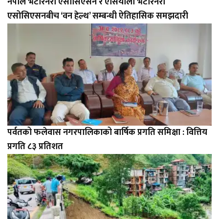
नेपाल भेटेरिनरी एसोसिएसन र एसियाली भेटेरिनरी
एसोसिएसनबीच ‘वन हेल्थ’ सम्बन्धी ऐतिहासिक समझदारी
पर्वतको फलेवास नगरपालिकाको बार्षिक प्रगति समिक्षा : वित्तिय
प्रगति ८३ प्रतिशत