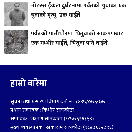
मोटरसाईकल दुर्घटनामा पर्वतको चुवाका एक
युवाको मृत्यु, एक घाईते
पर्वतको पातीचौरमा चितुवाको आक्रमणबाट
एक गम्भीर घाईते, चितुवा पनि घाईते
हाम्रो बारेमा
सूचना तथा प्रसारण विभाग दर्ता नं : १४३५/०७६-७७
प्रधान सम्पादक : किशोर सापकोटा
सम्पादक : लक्ष्मण सापकोटा (९८५७६२६१५४)
मुख्य ब्यबस्थापक : ढाकाराम सापकोटा (९८४७६३२७९६)