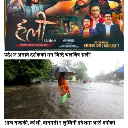
प्रर्दशन अगावै दर्शकको मन जित्दै चलचित्र ‘हली’
आज गण्डकी, कोशी, बागमती र लुम्बिनी प्रदेशमा भारी वर्षाको