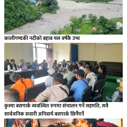
कालीगण्डकी नदीको बहाब यस वर्षकै उच्च
कुश्मा बसपार्क व्यवस्थित रुपमा संचालन गर्ने सहमति, सवै
सार्वजनिक सवारी अनिवार्य बसपार्क छिर्नैपर्ने