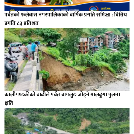
पर्वतको फलेवास नगरपालिकाको बार्षिक प्रगति समिक्षा : वित्तिय
प्रगति ८३ प्रतिशत
कालीगण्डकीको बाढीले पर्वत बागलुङ जोड्ने मालढुंगा पुलमा
क्षति