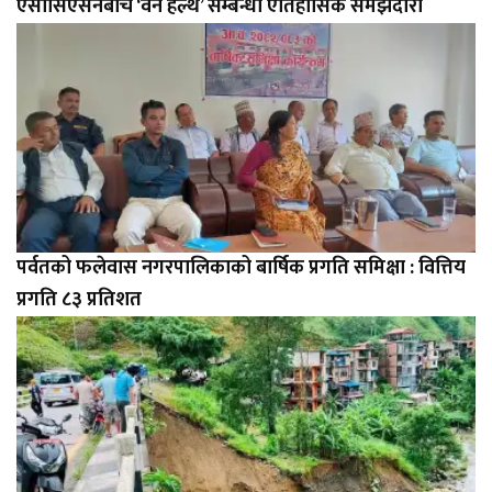
एसोसिएसनबीच ‘वन हेल्थ’ सम्बन्धी ऐतिहासिक समझदारी
पर्वतको फलेवास नगरपालिकाको बार्षिक प्रगति समिक्षा : वित्तिय
प्रगति ८३ प्रतिशत