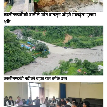
कालीगण्डकीको बाढीले पर्वत बागलुङ जोड्ने मालढुंगा पुलमा
क्षति
कालीगण्डकी नदीको बहाब यस वर्षकै उच्च