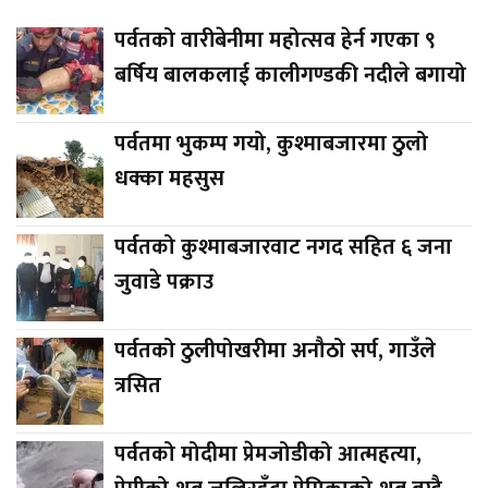
पर्वतको वारीबेनीमा महोत्सव हेर्न गएका ९
बर्षिय बालकलाई कालीगण्डकी नदीले बगायो
पर्वतमा भुकम्प गयो, कुश्माबजारमा ठुलो
धक्का महसुस
पर्वतको कुश्माबजारवाट नगद सहित ६ जना
जुवाडे पक्राउ
पर्वतको ठुलीपोखरीमा अनौठो सर्प, गाउँले
त्रसित
पर्वतको मोदीमा प्रेमजोडीको आत्महत्या,