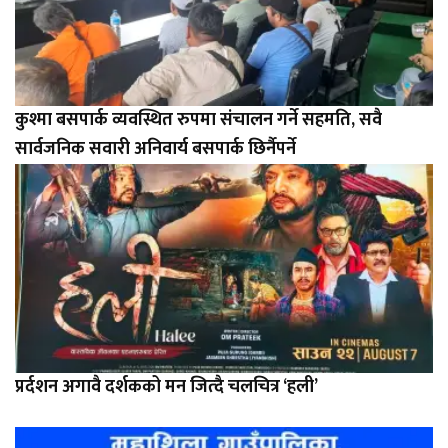
कुश्मा बसपार्क व्यवस्थित रुपमा संचालन गर्ने सहमति, सवै
सार्वजनिक सवारी अनिवार्य बसपार्क छिर्नैपर्ने
प्रर्दशन अगावै दर्शकको मन जित्दै चलचित्र ‘हली’