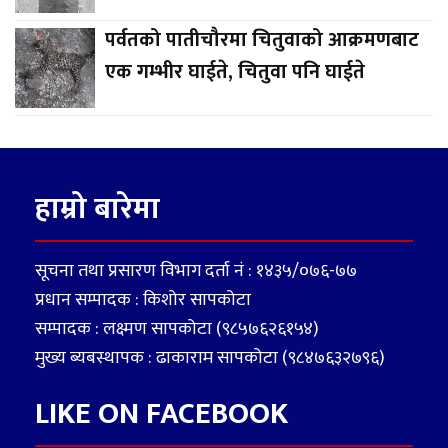
पर्वतको पातीचौरमा चितुवाको आक्रमणबाट
एक गम्भीर घाईते, चितुवा पनि घाईते
हाम्रो बारेमा
सूचना तथा प्रसारण विभाग दर्ता नं : १४३५/०७६-७७
प्रधान सम्पादक : किशोर सापकोटा
सम्पादक : लक्ष्मण सापकोटा (९८५७६२६१५४)
मुख्य ब्यबस्थापक : ढाकाराम सापकोटा (९८४७६३२७९६)
LIKE ON FACEBOOK