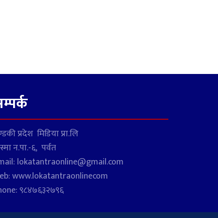
म्पर्क
्डकी प्रदेश मिडिया प्रा.लि
स्मा न.पा.-६, पर्वत
mail: lokatantraonline@gmail.com
eb: www.lokatantraonlinecom
hone: ९८४७६३२७९६