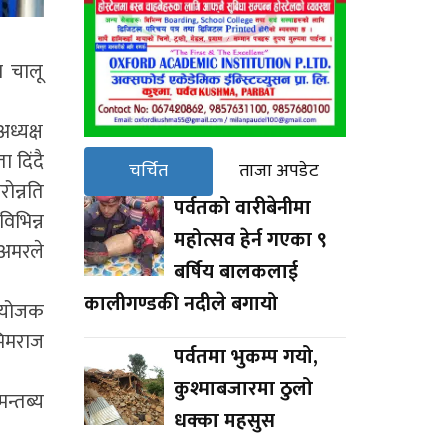
ा चालू
ध्यक्ष
 दिंदै
चर्चित
ताजा अपडेट
ोन्नति
पर्वतको वारीबेनीमा
विभिन्न
महोत्सव हेर्न गएका ९
 अमरले
बर्षिय बालकलाई
कालीगण्डकी नदीले बगायो
संयोजक
भिमराज
पर्वतमा भुकम्प गयो,
कुश्माबजारमा ठुलो
न्तब्य
धक्का महसुस