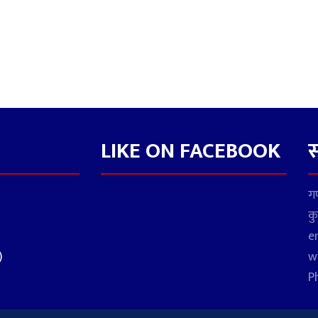
LIKE ON FACEBOOK
स
गण
कु
e
)
w
P