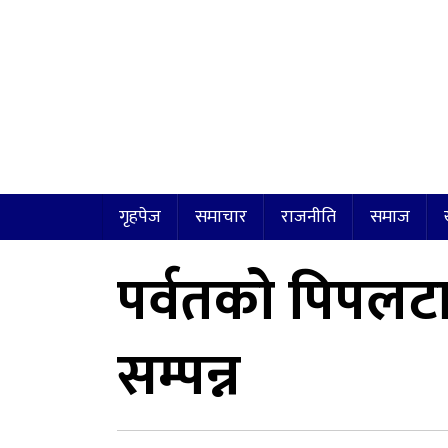
गृहपेज
समाचार
राजनीति
समाज
पर्वतको पिपलटार
सम्पन्न