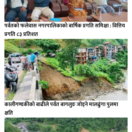
पर्वतको फलेवास नगरपालिकाको बार्षिक प्रगति समिक्षा : वित्तिय
प्रगति ८३ प्रतिशत
कालीगण्डकीको बाढीले पर्वत बागलुङ जोड्ने मालढुंगा पुलमा
क्षति