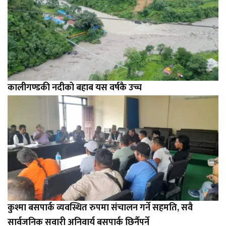
कालीगण्डकी नदीको बहाब यस वर्षकै उच्च
कुश्मा बसपार्क व्यवस्थित रुपमा संचालन गर्ने सहमति, सवै
सार्वजनिक सवारी अनिवार्य बसपार्क छिर्नैपर्ने