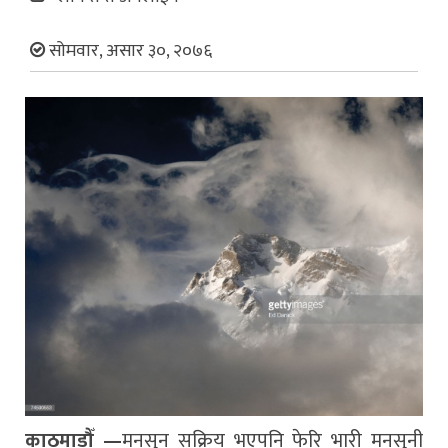
सोमवार, असार ३०, २०७६
काठमाडौँ —
मनसुन सक्रिय भएपनि फेरि भारी मनसुनी