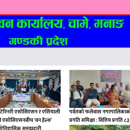
भेटेरिनरी एसोसिएसन र एसियाली
पर्वतको फलेवास नगरपालिकाको 
री एसोसिएसनबीच ‘वन हेल्थ’
प्रगति समिक्षा : वित्तिय प्रगति ८
धी ऐतिहासिक समझदारी