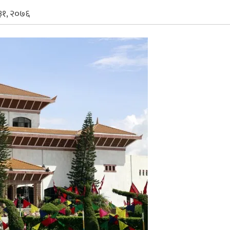
३१, २०७६