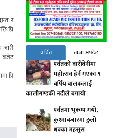
ान्त र
ि प्रि
म जारी
चर्चित
ताजा अपडेट
त बजेट
पर्वतको वारीबेनीमा
महोत्सव हेर्न गएका ९
ा प्रि
बर्षिय बालकलाई
कालीगण्डकी नदीले बगायो
पर्वतमा भुकम्प गयो,
कुश्माबजारमा ठुलो
धक्का महसुस