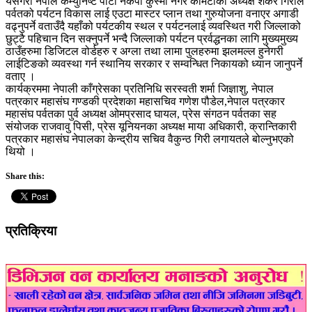
यसैगरी नेपाल कम्युनिष्ट पार्टी नेकपा कुस्मा नगर कमिटीका अध्यक्ष शंकर गिरीले
पर्वतको पर्यटन विकास लाई एउटा मास्टर प्लान तथा गुरुयोजना वनाएर अगाडी
वढ्नुपर्ने वताउँदै यहाँको पर्यटकीय स्थल र पर्यटनलाई व्यवस्थित गरी जिल्लाको
छुट्टै पहिचान दिन सक्नुपर्ने भन्दै जिल्लाको पर्यटन प्रर्वद्धनका लागि मुख्यमुख्य
ठाउँहरुमा डिजिटल वोर्डहरु र अग्ला तथा लामा पुलहरुमा झलमल्ल हुनेगरी
लाईटिङको व्यवस्था गर्न स्थानिय सरकार र सम्वन्धित निकायको ध्यान जानुपर्ने
वताए ।
कार्यक्रममा नेपाली काँग्रेसका प्रतिनिधि सरस्वती शर्मा जिज्ञाशु, नेपाल
पत्रकार महासंघ गण्डकी प्रदेशका महासचिव गणेश पौडेल,नेपाल पत्रकार
महासंघ पर्वतका पुर्व अध्यक्ष ओमप्रसाद घायल, प्रेस संगठन पर्वतका सह
संयोजक राजवावु पिसी, प्रेस यूनियनका अध्यक्ष माया अधिकारी, क्रान्तिकारी
पत्रकार महासंघ नेपालका केन्द्रीय सचिव वैकुन्ठ गिरी लगायतले बोल्नुभएको
थियो ।
Share this:
प्रतिक्रिया