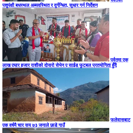
पशुपंक्षी बधस्थल अब्यवस्थित र दुर्गन्धित, सुधार गर्न निर्देशन
पर्वतमा एक
लाख एघार हजार राशीको दोस्रो सेभेन ए साईड फुटबल प्रतयोगिता हुँदै
फलेवासबाट
एक वर्षमै चार सय ७३ जनाले छाडे गाउँ