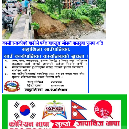
कालीगण्डकीको बाढीले पर्वत बागलुङ जोड्ने मालढुंगा पुलमा क्षति