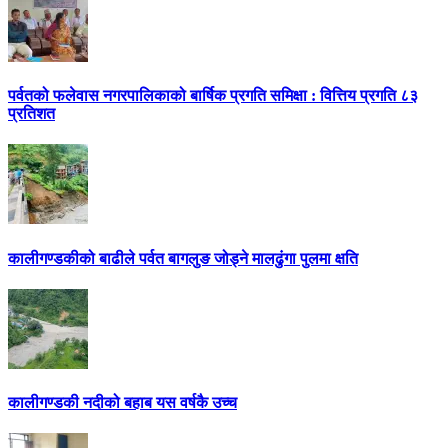
पर्वतको फलेवास नगरपालिकाको बार्षिक प्रगति समिक्षा : वित्तिय प्रगति ८३
प्रतिशत
कालीगण्डकीको बाढीले पर्वत बागलुङ जोड्ने मालढुंगा पुलमा क्षति
कालीगण्डकी नदीको बहाब यस वर्षकै उच्च