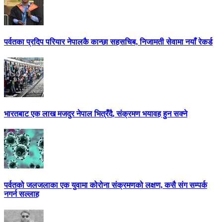
पर्वतका प्रदिप परियार नेपालकै कान्छा सहसचिब, निजामती सेवामा नयाँ रेकर्ड
भारतबाट एक लाख मजदुर नेपाल भित्रँदै, संक्रमण भयावह हुन सक्ने
पर्वतको जलजलाका एक युवामा कोरोना संक्रमणको लक्षण, कसै संग सम्पर्क
नगर्न सल्लाह