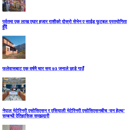
पर्वतमा एक लाख एघार हजार राशीको दोस्रो सेभेन ए साईड फुटबल प्रतयोगिता
हुँदै
फलेवासबाट एक वर्षमै चार सय ७३ जनाले छाडे गाउँ
नेपाल भेटेरिनरी एसोसिएसन र एसियाली भेटेरिनरी एसोसिएसनबीच ‘वन हेल्थ’
सम्बन्धी ऐतिहासिक समझदारी