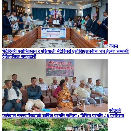
नेपाल
भेटेरिनरी एसोसिएसन र एसियाली भेटेरिनरी एसोसिएसनबीच ‘वन हेल्थ’ सम्बन्धी
ऐतिहासिक समझदारी
पर्वतको
फलेवास नगरपालिकाको बार्षिक प्रगति समिक्षा : वित्तिय प्रगति ८३ प्रतिशत