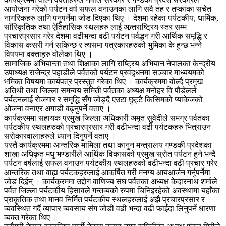
आयोजना गरेको पर्यटन वर्ष सफल वनाउनका लागि सवै तह र तप्काका सचेत
नागरिकहरु लागि पनुपर्नेमा जोड दिएका थिए । देशमा रहेका पर्यटकीय, धार्मिक,
साँस्किृतिक तथा ऐतिहासिक स्थलहरु लाई अन्र्तराष्ट्रिय स्तर सम्म
प्रचारप्रसार गरेर देशमा वढीभन्दा वढी पर्यटन पर्वद्धन गरी आर्थिक समृद्धि र
विकास कसरी गर्न सकिन्छ र त्यसमा पत्रकारहरुको भुमिका के हुन्छ भन्ने
विषयमा वक्ताहरु वोलेका थिए ।
सामाजिक अभियान्ता तथा शिक्षाका लागि राष्ट्रिय अभियान नेपालका केन्द्रीय
उपाध्यक्ष राजेन्द्र पहाडीले पर्वतको पर्यटन प्रवद्र्धनमा सञ्चार माध्ययमको
भमिका विषयमा कार्यपत्र प्रस्तुत गरेका थिए । कार्यक्रममा वोल्दै प्रमुख
अतिथी तथा जिल्ला समन्वय समिती पर्वतका अध्यक्ष मनोहर वि पौडेलले
पर्यटनलाई रोजगार र समृद्धि सँग जोड्दै एउटा छुट्टै किसिमको प्याकेजको
ओजना वनाएर अगाडी वढ्नुपर्ने वताए ।
कार्यक्रममा सहायक प्रमुख जिल्ला अधिकारी अमृत सुवेदीले समग्र पर्वतका
पर्यटकीय स्थलहरुको प्रचारप्रसार गरी वढीभन्दा वढी पर्यटकहरु भित्राउन
सरोकारवालाहरुले ध्यान दिनुपर्ने वताए ।
यस्तै कार्यक्रममा आन्तरिक मामिला तथा कानुन मन्त्रालय गण्डकी प्रदेशका
शाखा अधिकृत मधु भण्डारीले आर्थिक विकासको प्रमुख स्रोत पर्यटन हुने भन्दै
पर्यटन वर्षलाई सफल वनाउन पर्यटकीय स्थलहरुको वढीभन्दा वढी प्रचार गरेर
आन्तरिक तथा वाह्य पर्यटकहरुलाई आकर्षित गरी मनग्य आयआर्जन गर्नुपर्नेमा
जोड दिईन् । कार्यक्रममा उद्दोग वाणिज्य संघ पर्वतका अध्यक्ष केदारनाथ शर्माले
पर्वत जिल्ला पर्यटकीय हिसावले गन्तव्यको रुपमा चिनिइरहेको अवस्थामा यहाँका
प्राकृतिक तथा मानव निर्मित पर्यटकीय स्थलहरुलाई अझै प्रचारप्रसार र
व्यवस्थित गर्दै व्यापार व्यवसाय संग जोडी वढी भन्दा वढी फाईदा लिनुपर्ने धारणा
व्यक्त गरेका थिए ।