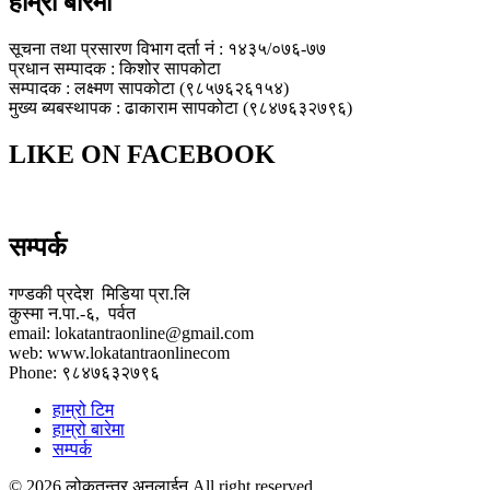
हाम्रो बारेमा
सूचना तथा प्रसारण विभाग दर्ता नं : १४३५/०७६-७७
प्रधान सम्पादक : किशोर सापकोटा
सम्पादक : लक्ष्मण सापकोटा (९८५७६२६१५४)
मुख्य ब्यबस्थापक : ढाकाराम सापकोटा (९८४७६३२७९६)
LIKE ON FACEBOOK
सम्पर्क
गण्डकी प्रदेश मिडिया प्रा.लि
कुस्मा न.पा.-६, पर्वत
email: lokatantraonline@gmail.com
web: www.lokatantraonlinecom
Phone: ९८४७६३२७९६
हाम्रो टिम
हाम्रो बारेमा
सम्पर्क
© 2026 लोकतन्त्र अनलाईन All right reserved