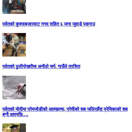
पर्वतको कुश्माबजारवाट नगद सहित ६ जना जुवाडे पक्राउ
पर्वतको ठुलीपोखरीमा अनौठो सर्प, गाउँले त्रसित
पर्वतको मोदीमा प्रेमजोडीको आत्महत्या, प्रेमीको शब जलिरहँदा प्रेमिकाको शब
बग्दै आएपछि….