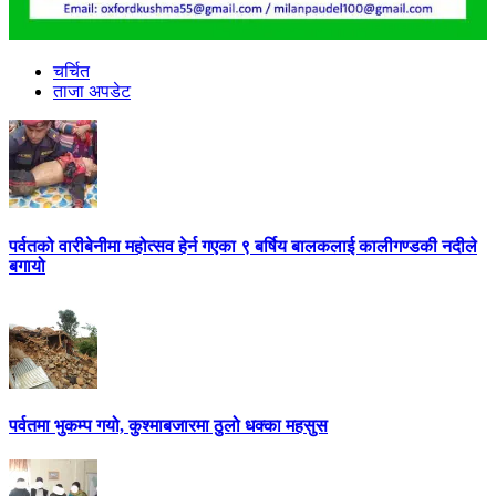
चर्चित
ताजा अपडेट
पर्वतको वारीबेनीमा महोत्सव हेर्न गएका ९ बर्षिय बालकलाई कालीगण्डकी नदीले
बगायो
पर्वतमा भुकम्प गयो, कुश्माबजारमा ठुलो धक्का महसुस