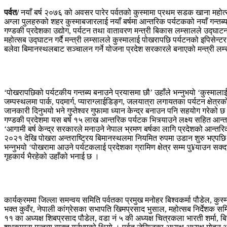
पर्वत/
नयाँ बर्ष २०७६ को अवसर पारेर पर्वतको कुस्मामा प्रथम सडक खाना महोत
अग्ला पुलहरुको शहर कुस्माबजारलाई नयाँ बर्षमा आन्तरिक पर्यटकको नयाँ गन्तब्
गण्डकी प्रदेशका उद्योग, पर्यटन तथा वातावरण मन्त्री बिकास लम्सालले उद्घाटन
महोत्सब उद्घाटन गर्दै मन्त्री लम्सालले कुस्मालाई पोखरापछि पर्यटनको इपिसेन्ट
बलेवा बिमानस्थलबाट सञ्चालन गर्ने योजना प्रदेश सरकारले बनाएको मन्त्री ल
‘पोखरापछिको पर्यटकीय गन्तब्य बनाउने प्रयासमा छौ’ उहाँले भन्नुभयो ‘कुस्मालाई इप
जम्पस्थलमा पार्क, पदमार्ग, प्याराग्लाईडिङ्ग, जलयात्रा लगायतका पर्यटन क्षेत्रक
जानकारी दिनुभयो भने गुप्तेश्वर गुफामा ध्यान केन्द्र बनाउन पनि सहयोग गरेको छ
गण्डकी प्रदेशमा यस बर्ष १५ लाख आन्तरिक पर्यटक भित्र्याउने लक्ष्य सहित आन्त
‘आगामी बर्ष केन्द्र सरकारले मनाउने नेपाल भ्रमण बर्षका लागि प्रदेशको आन्तर
२०२१ देखि पोखरा अन्तराष्ट्रिय बिमानस्थलमा नियमित रुपमा उडान शुरु भएपछ
भन्नुभयो ‘पोखरामा आउने पर्यटकलाई प्रदेशका ग्रामिण क्षेत्र सम्म पु¥याउन सक्दा
गृहकार्य भैरहेको उहाँको भनाई छ ।
कार्यक्रममा जिल्ला समन्वय समिति पर्वतका प्रमुख मनोहर बिश्वकर्मा पौडेल, क
भक्त कुवँर, नेपाली कांग्रेसका सभापति खिमप्रसाद भुसाल, महोत्सब निर्देशक स
११ का अध्यक्ष शिबप्रसाद पौडेल, वडा नं ५ की अध्यक्ष चित्रकला भारती शर्मा, 