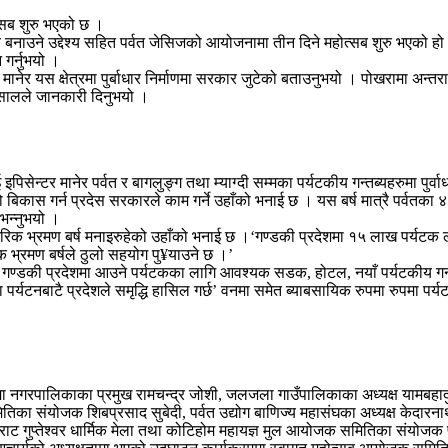
्सब शुरु भएको छ ।
य बनाउने उद्देश्य सहित पर्वत जेसिजको आयोजनामा तीन दिने महोत्सब शुरु भएको हो
 गर्नुभयो ।
र मानेर यस क्षेत्रमा पुर्बाधार निर्माणमा सरकार जुटेको बताउनुभयो । पोखरामा अन
म्सालले जानकारी दिनुभयो ।
िसेन्टर मानेर पर्वत र बागलुङ्ग तथा म्याग्दी सम्मका पर्यटकीय गन्तब्यहरुमा पुर्वा
ो बिकास गर्न प्रदेस सरकारले काम गर्ने उहाँको भनाई छ । यस बर्ष मात्रै पर्वतका ४
 भन्नुभयो ।
रिक भ्रमण बर्ष मनाइरुहेको उहाँको भनाई छ ।‘गण्डकी प्रदेशमा १५ लाख पर्यटक ल्या
िक भ्रमण बर्षले ठुलो सहयोग पु¥याउने छ ।’
ि गण्डकी प्रदेशमा आउने पर्यटकका लागि आवश्यक सडक, होटल, नयाँ पर्यटकीय गन्
 पर्यटनबाटै प्रदेशले समृद्धि हासिल गर्छ’ वनमा समेत ब्याबसायिक रुपमा रुपमा पर्यट
ुस्मा नगरपालिकाका प्रमुख रामचन्द्र जोशी, जलजला गाउँपालिकाका अध्यक्ष यामबहा
मितिका संयोजक शिबप्रसाद सुबेदी, पर्वत उद्योग बाणिज्य महासंघका अध्यक्ष केदा
बिराट गुप्तेश्वर धार्मिक मेला तथा कोटिहोम महायज्ञ मुल आयोजक समितिका संयोजक 