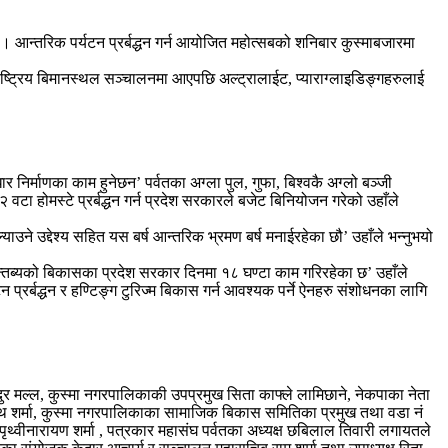
 । आन्तरिक पर्यटन प्रर्बद्धन गर्न आयोजित महोत्सबको शनिबार कुस्माबजारमा
्तराष्ट्रिय बिमानस्थल सञ्चालनमा आएपछि अल्ट्रालाईट, प्याराग्लाइडिङ्गहरुलाई
धार निर्माणका काम हुनेछन’ पर्वतका अग्ला पुल, गुफा, बिश्वकै अग्लो बञ्जी
२ वटा होमस्टे प्रर्बद्धन गर्न प्रदेश सरकारले बजेट बिनियोजन गरेको उहाँले
उने उद्देश्य सहित यस बर्ष आन्तरिक भ्रमण बर्ष मनाईरहेका छौ’ उहाँले भन्नुभयो
तब्यको बिकासका प्रदेश सरकार दिनमा १८ घण्टा काम गरिरहेका छ’ उहाँले
न प्रर्बद्धन र हण्टिङ्ग टुरिज्म बिकास गर्न आवश्यक पर्ने ऐनहरु संशोधनका लागि
दुर मल्ल, कुस्मा नगरपालिकाकी उपप्रमुख सिता काफ्ले लामिछाने, नेकपाका नेता
रनाथ शर्मा, कुस्मा नगरपालिकाका सामाजिक बिकास समितिका प्रमुख तथा वडा नं
पृथ्वीनारायण शर्मा , पत्रकार महासंघ पर्वतका अध्यक्ष छबिलाल तिवारी लगायतले