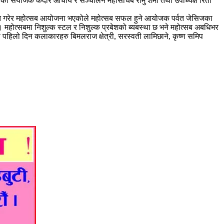
िका संयोजक केदार आचार्य र सञ्चालन महासचिब रामु शर्मा तथा उपाध्यक्ष रिता
क्षित गरेर महोत्सब आयोजना भएकोले महोत्सब सफल हुने आयोजक पर्वत जेसिजका
महोत्सबमा निशुल्क स्टल र निशुल्क प्रबेशको ब्यबस्था छ भने महोत्सब अबधिभर
हिलो दिन कलाकारहरु बिमलराज क्षेत्री, सरस्वती लामिछाने, कृष्ण समिप