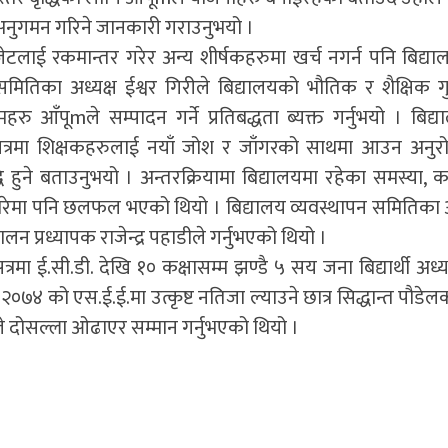
 अनुगमन गरिने जानकारी गराउनुभयो ।
 बजेटलाई रकमान्तर गरेर अन्य शीर्षकहरुमा खर्च नगर्न पनि बिद्य
न समितिका अध्यक्ष ईश्वर गिरीले बिद्यालयको भौतिक र शैक्षिक ग
हरु आँपूmले सम्पादन गर्ने प्रतिबद्धता ब्यक्त गर्नुभयो । बिद्
षिक सत्रमा शिक्षकहरुलाई नयाँ जोश र जाँगरको साथमा आउन अनुरोध
ि हुने बताउनुभयो । अन्तरक्रियामा बिद्यालयमा रहेका समस्या, क
ारेमा पनि छलफल भएको थियो । बिद्यालय व्यवस्थापन समितिका अ
न प्रध्यापक राजेन्द्र पहाडीले गर्नुभएको थियो ।
रमा ई.सी.डी. देखि १० कक्षासम्म झण्डै ५ सय जना बिद्यार्थी अध
२०७४ को एस.ई.ई.मा उत्कृष्ट नतिजा ल्याउने छात्र सिद्धान्त पौडेल
ीले दोसल्ला ओढाएर सम्मान गर्नुभएको थियो ।