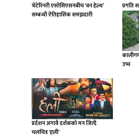
भेटेरिनरी एसोसिएसनबीच ‘वन हेल्थ’
प्रगति स
सम्बन्धी ऐतिहासिक समझदारी
कालीगण्
उच्च
प्रर्दशन अगावै दर्शकको मन जित्दै
चलचित्र ‘हली’