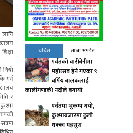
 लागि
द्यालय
चर्चित
ताजा अपडेट
शिक्षा
पर्वतको वारीबेनीमा
ो थियो
महोत्सव हेर्न गएका ९
के गर्न
बर्षिय बालकलाई
द्यालय
कालीगण्डकी नदीले बगायो
मिति र
 कुश्मा
पर्वतमा भुकम्प गयो,
कलापको
कुश्माबजारमा ठुलो
सत्रमा
धक्का महसुस
िभिन्न