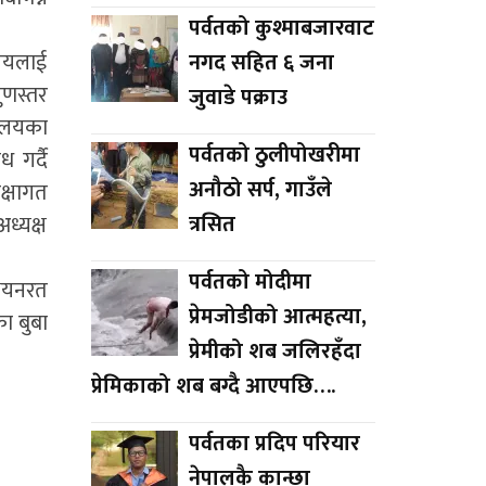
पर्वतको कुश्माबजारवाट
नगद सहित ६ जना
ालयलाई
ुणस्तर
जुवाडे पक्राउ
यालयका
पर्वतको ठुलीपोखरीमा
 गर्दै
अनौठो सर्प, गाउँले
क्षागत
त्रसित
ध्यक्ष
पर्वतको मोदीमा
्ययनरत
प्रेमजोडीको आत्महत्या,
का बुबा
प्रेमीको शब जलिरहँदा
प्रेमिकाको शब बग्दै आएपछि….
पर्वतका प्रदिप परियार
नेपालकै कान्छा