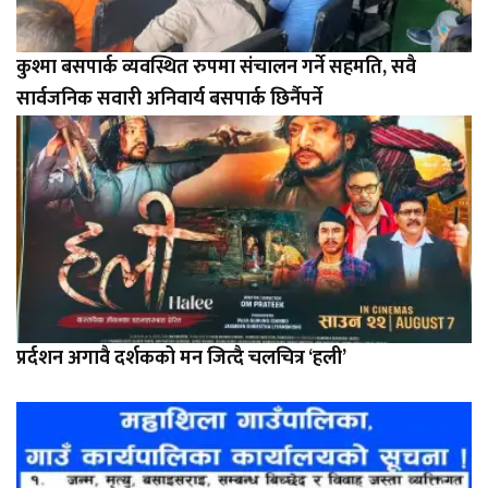
कुश्मा बसपार्क व्यवस्थित रुपमा संचालन गर्ने सहमति, सवै
सार्वजनिक सवारी अनिवार्य बसपार्क छिर्नैपर्ने
प्रर्दशन अगावै दर्शकको मन जित्दै चलचित्र ‘हली’