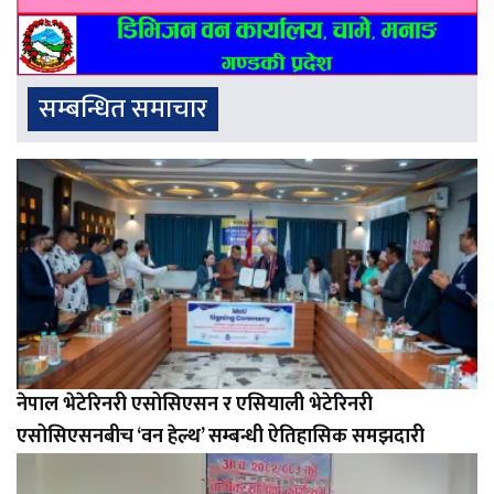
सम्बन्धित समाचार
नेपाल भेटेरिनरी एसोसिएसन र एसियाली भेटेरिनरी
एसोसिएसनबीच ‘वन हेल्थ’ सम्बन्धी ऐतिहासिक समझदारी