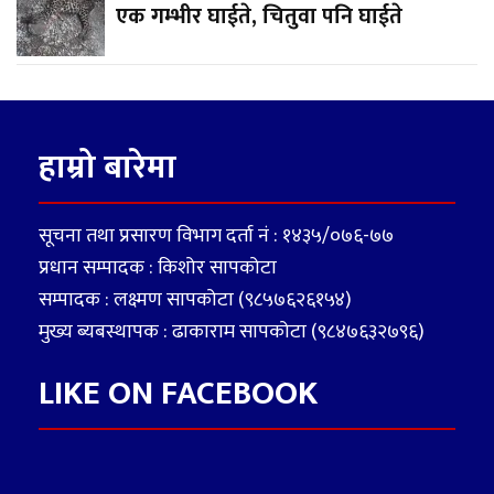
एक गम्भीर घाईते, चितुवा पनि घाईते
हाम्रो बारेमा
सूचना तथा प्रसारण विभाग दर्ता नं : १४३५/०७६-७७
प्रधान सम्पादक : किशोर सापकोटा
सम्पादक : लक्ष्मण सापकोटा (९८५७६२६१५४)
मुख्य ब्यबस्थापक : ढाकाराम सापकोटा (९८४७६३२७९६)
LIKE ON FACEBOOK