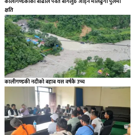
कालीगण्डकीको बाढीले पर्वत बागलुङ जोड्ने मालढुंगा पुलमा
क्षति
कालीगण्डकी नदीको बहाब यस वर्षकै उच्च