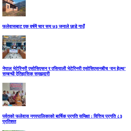
फलेवासबाट एक वर्षमै चार सय ७३ जनाले छाडे गाउँ
नेपाल भेटेरिनरी एसोसिएसन र एसियाली भेटेरिनरी एसोसिएसनबीच ‘वन हेल्थ’
सम्बन्धी ऐतिहासिक समझदारी
पर्वतको फलेवास नगरपालिकाको बार्षिक प्रगति समिक्षा : वित्तिय प्रगति ८३
प्रतिशत