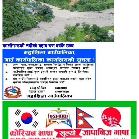
कालीगण्डकी नदीको बहाब यस वर्षकै उच्च