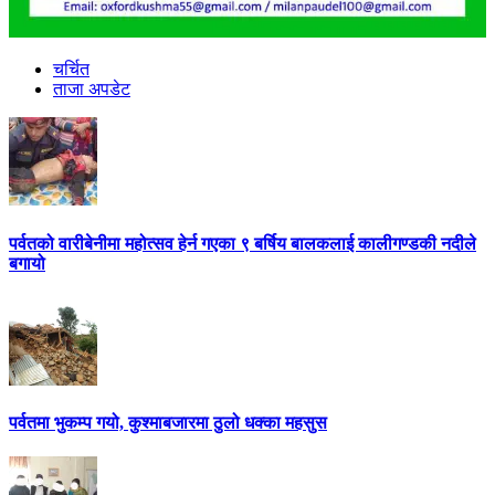
चर्चित
ताजा अपडेट
पर्वतको वारीबेनीमा महोत्सव हेर्न गएका ९ बर्षिय बालकलाई कालीगण्डकी नदीले
बगायो
पर्वतमा भुकम्प गयो, कुश्माबजारमा ठुलो धक्का महसुस