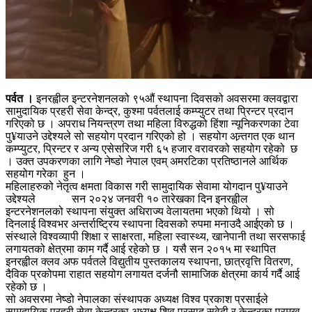
पर्वत ।
इनरह्वील इन्टरनेशनलको ९५औं स्थापना दिवसको अवसरमा क्लवद्वारा
सामुदायिक प्रहरी सेवा केन्द्र, कुश्मा पर्वतलाई कम्प्युटर तथा प्रिन्टर प्रदान
गरिएको छ । अपराध नियन्त्रण तथा महिला विरुद्धको हिंशा न्यूनिकरणका टेवा
पु¥याउने उद्देश्यले सो सहयोग प्रदान गरिएको हो । सहयोग अन्र्तगत एक थान
कम्प्युटर, प्रिन्टर र अन्य एसेसरिज गरी ६५ हजार वरावरको सहयोग रहेको छ
। उक्त उपकरणका लागि नेष्डो नेपाल एवम् अमरटिका प्रतिष्ठानले आर्थिक
सहयोग गरेका हुन ।
महिलाहरुको नेतृत्व क्षमता विकास गरी सामुदायिक सेवामा योगदान पु¥याउने
उद्देश्यले सन २०२४ जनवरी १० तारेखका दिन इनरह्वील
इन्टरनेशनलको स्थापना संयुक्त अधिराज्य वेलायतमा भएको थियो । सो
दिनलाई विश्वभर अन्तर्राष्ट्रिय स्थापना दिवसको रुपमा मनाउदै आईएको छ ।
संस्थाले विश्वव्यापी शिक्षा र साक्षरता, महिला स्वास्थ्य, खानेपानी तथा सरसफाई
लगायतको क्षेत्रमा काम गर्दै आई रहेको छ । यसै सन २०१५ मा स्थापित
इनरह्वील क्लव अफ पर्वतले विद्युतीय पुस्तकालय स्थापना, छात्रवृत्ति वितरण,
दैविक प्रकोपमा राहात सहयोग लगायत दर्जनौ सामाजिक क्षेत्रमा कार्य गर्दै आई
रहेको छ ।
सो अवसरमा नेष्डो नेपालका संस्थापक अध्यक्ष विश्व प्रकाश प्रसाईले
सामुदायिक प्रहरी सेवा केन्द्रका अध्यक्ष शिव प्रसाद सुवेदी र केन्द्रका प्रमुख