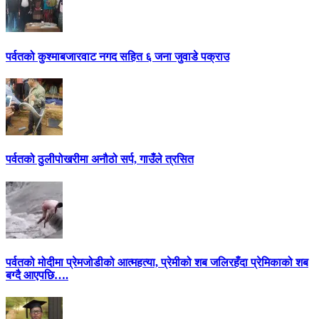
पर्वतको कुश्माबजारवाट नगद सहित ६ जना जुवाडे पक्राउ
पर्वतको ठुलीपोखरीमा अनौठो सर्प, गाउँले त्रसित
पर्वतको मोदीमा प्रेमजोडीको आत्महत्या, प्रेमीको शब जलिरहँदा प्रेमिकाको शब
बग्दै आएपछि….