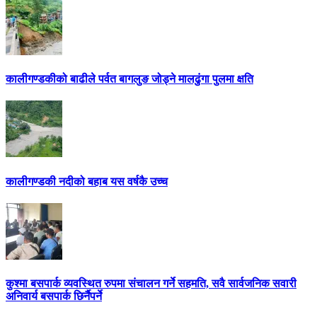
कालीगण्डकीको बाढीले पर्वत बागलुङ जोड्ने मालढुंगा पुलमा क्षति
कालीगण्डकी नदीको बहाब यस वर्षकै उच्च
कुश्मा बसपार्क व्यवस्थित रुपमा संचालन गर्ने सहमति, सवै सार्वजनिक सवारी
अनिवार्य बसपार्क छिर्नैपर्ने