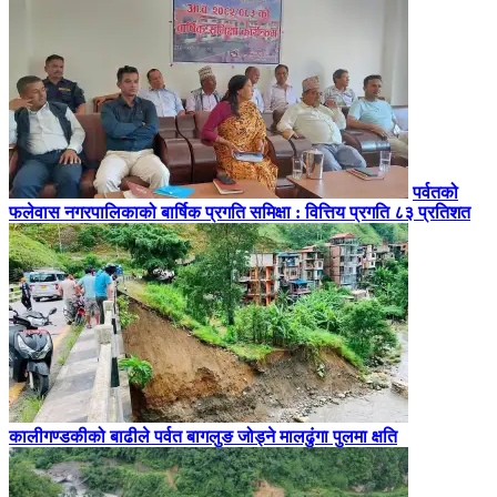
पर्वतको
फलेवास नगरपालिकाको बार्षिक प्रगति समिक्षा : वित्तिय प्रगति ८३ प्रतिशत
कालीगण्डकीको बाढीले पर्वत बागलुङ जोड्ने मालढुंगा पुलमा क्षति