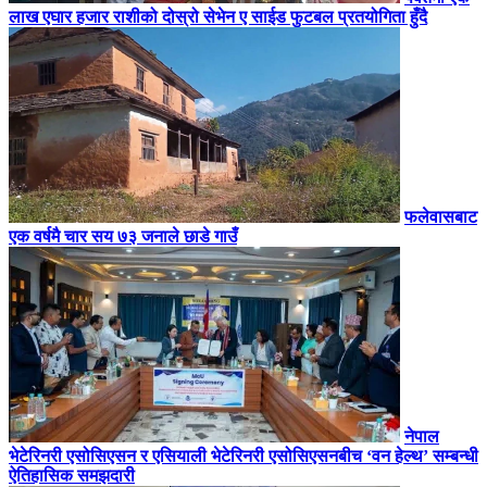
लाख एघार हजार राशीको दोस्रो सेभेन ए साईड फुटबल प्रतयोगिता हुँदै
फलेवासबाट
एक वर्षमै चार सय ७३ जनाले छाडे गाउँ
नेपाल
भेटेरिनरी एसोसिएसन र एसियाली भेटेरिनरी एसोसिएसनबीच ‘वन हेल्थ’ सम्बन्धी
ऐतिहासिक समझदारी