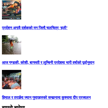
प्रर्दशन अगावै दर्शकको मन जित्दै चलचित्र ‘हली’
आज गण्डकी, कोशी, बागमती र लुम्बिनी प्रदेशमा भारी वर्षाको पूर्वानुमान
हिमाल र तराईमा ज्यान गुमाएहरुको सम्झनामा कुश्मामा दीप प्रज्वलन