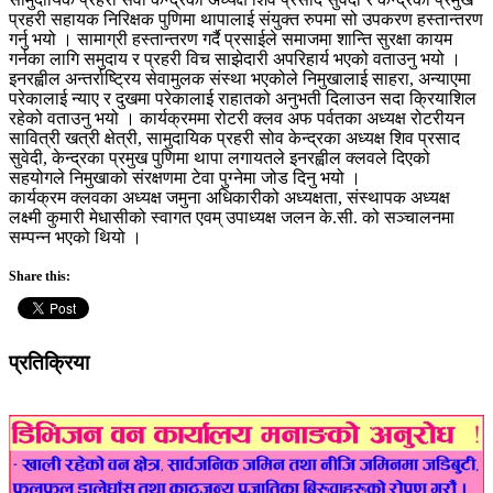
प्रहरी सहायक निरिक्षक पुणिमा थापालाई संयुक्त रुपमा सो उपकरण हस्तान्तरण
गर्नु भयो । सामाग्री हस्तान्तरण गर्दै प्रसाईले समाजमा शान्ति सुरक्षा कायम
गर्नका लागि समुदाय र प्रहरी विच साझेदारी अपरिहार्य भएको वताउनु भयो ।
इनरह्वील अन्तर्राष्ट्रिय सेवामुलक संस्था भएकोले निमुखालाई साहरा, अन्याएमा
परेकालाई न्याए र दुखमा परेकालाई राहातको अनुभती दिलाउन सदा क्रियाशिल
रहेको वताउनु भयो । कार्यक्रममा रोटरी क्लव अफ पर्वतका अध्यक्ष रोटरीयन
सावित्री खत्री क्षेत्री, सामुदायिक प्रहरी सोव केन्द्रका अध्यक्ष शिव प्रसाद
सुवेदी, केन्द्रका प्रमुख पुणिमा थापा लगायतले इनरह्वील क्लवले दिएको
सहयोगले निमुखाको संरक्षणमा टेवा पुग्नेमा जोड दिनु भयो ।
कार्यक्रम क्लवका अध्यक्ष जमुना अधिकारीको अध्यक्षता, संस्थापक अध्यक्ष
लक्ष्मी कुमारी मेधासीको स्वागत एवम् उपाध्यक्ष जलन के.सी. को सञ्चालनमा
सम्पन्न भएको थियो ।
Share this:
प्रतिक्रिया