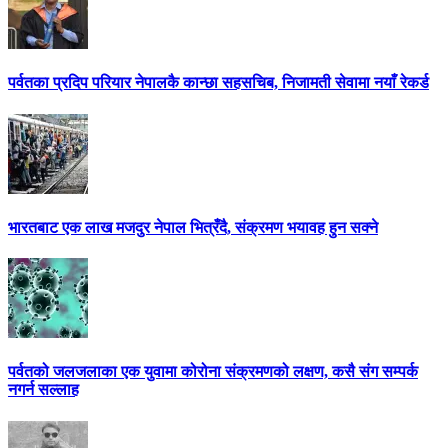
पर्वतका प्रदिप परियार नेपालकै कान्छा सहसचिब, निजामती सेवामा नयाँ रेकर्ड
भारतबाट एक लाख मजदुर नेपाल भित्रँदै, संक्रमण भयावह हुन सक्ने
पर्वतको जलजलाका एक युवामा कोरोना संक्रमणको लक्षण, कसै संग सम्पर्क
नगर्न सल्लाह