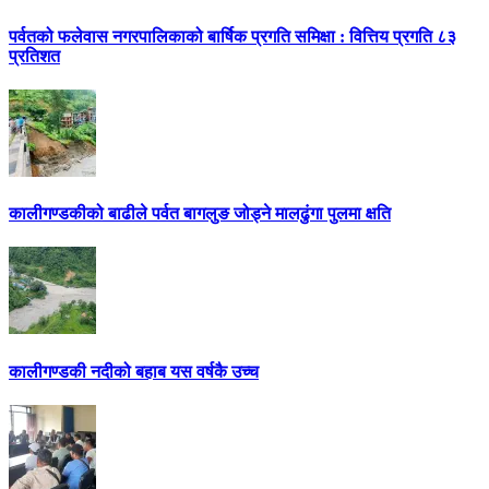
पर्वतको फलेवास नगरपालिकाको बार्षिक प्रगति समिक्षा : वित्तिय प्रगति ८३
प्रतिशत
कालीगण्डकीको बाढीले पर्वत बागलुङ जोड्ने मालढुंगा पुलमा क्षति
कालीगण्डकी नदीको बहाब यस वर्षकै उच्च