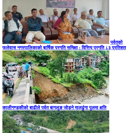
पर्वतको
फलेवास नगरपालिकाको बार्षिक प्रगति समिक्षा : वित्तिय प्रगति ८३ प्रतिशत
कालीगण्डकीको बाढीले पर्वत बागलुङ जोड्ने मालढुंगा पुलमा क्षति