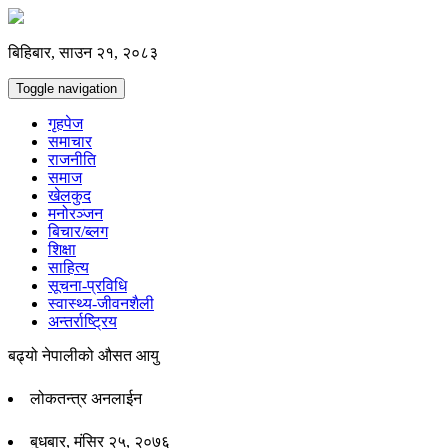
बिहिबार, साउन २१, २०८३
Toggle navigation
गृहपेज
समाचार
राजनीति
समाज
खेलकुद
मनोरञ्जन
बिचार/ब्लग
शिक्षा
साहित्य
सूचना-प्रविधि
स्वास्थ्य-जीवनशैली
अन्तर्राष्ट्रिय
बढ्यो नेपालीको औसत आयु
लोकतन्त्र अनलाईन
बुधबार, मंसिर २५, २०७६