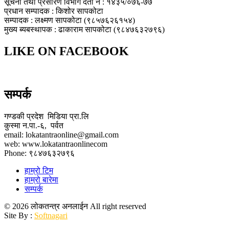
सूचना तथा प्रसारण विभाग दर्ता नं : १४३५/०७६-७७
प्रधान सम्पादक : किशोर सापकोटा
सम्पादक : लक्ष्मण सापकोटा (९८५७६२६१५४)
मुख्य ब्यबस्थापक : ढाकाराम सापकोटा (९८४७६३२७९६)
LIKE ON FACEBOOK
सम्पर्क
गण्डकी प्रदेश मिडिया प्रा.लि
कुस्मा न.पा.-६, पर्वत
email: lokatantraonline@gmail.com
web: www.lokatantraonlinecom
Phone: ९८४७६३२७९६
हाम्रो टिम
हाम्रो बारेमा
सम्पर्क
© 2026 लोकतन्त्र अनलाईन All right reserved
Site By :
Softnagari