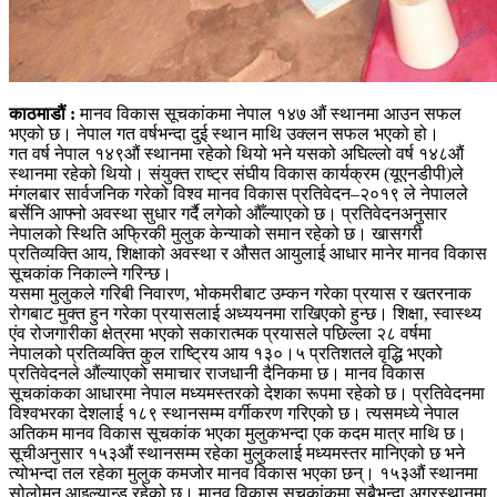
काठमाडौं :
मानव विकास सूचकांकमा नेपाल १४७ औं स्थानमा आउन सफल
भएको छ। नेपाल गत वर्षभन्दा दुई स्थान माथि उक्लन सफल भएको हो।
गत वर्ष नेपाल १४९औं स्थानमा रहेको थियो भने यसको अघिल्लो वर्ष १४८औं
स्थानमा रहेको थियो। संयुक्त राष्ट्र संघीय विकास कार्यक्रम (यूएनडीपी)ले
मंगलबार सार्वजनिक गरेको विश्व मानव विकास प्रतिवेदन–२०१९ ले नेपालले
बर्सेनि आफ्नो अवस्था सुधार गर्दै लगेको औँल्याएको छ। प्रतिवेदनअनुसार
नेपालको स्थिति अफ्रिकी मुलुक केन्याको समान रहेको छ। खासगरी
प्रतिव्यक्ति आय, शिक्षाको अवस्था र औसत आयुलाई आधार मानेर मानव विकास
सूचकांक निकाल्ने गरिन्छ।
यसमा मुलुकले गरिबी निवारण, भोकमरीबाट उम्कन गरेका प्रयास र खतरनाक
रोगबाट मुक्त हुन गरेका प्रयासलाई अध्ययनमा राखिएको हुन्छ। शिक्षा, स्वास्थ्य
एंव रोजगारीका क्षेत्रमा भएको सकारात्मक प्रयासले पछिल्ला २८ वर्षमा
नेपालको प्रतिव्यक्ति कुल राष्ट्रिय आय १३०।५ प्रतिशतले वृद्धि भएको
प्रतिवेदनले औंल्याएको समाचार राजधानी दैनिकमा छ। मानव विकास
सूचकांकका आधारमा नेपाल मध्यमस्तरको देशका रूपमा रहेको छ। प्रतिवेदनमा
विश्वभरका देशलाई १८९ स्थानसम्म वर्गीकरण गरिएको छ। त्यसमध्ये नेपाल
अतिकम मानव विकास सूचकांक भएका मुलुकभन्दा एक कदम मात्र माथि छ।
सूचीअनुसार १५३औं स्थानसम्म रहेका मुलुकलाई मध्यमस्तर मानिएको छ भने
त्योभन्दा तल रहेका मुलुक कमजोर मानव विकास भएका छन्। १५३औं स्थानमा
सोलोमन आइल्यान्ड रहेको छ। मानव विकास सूचकांकमा सबैभन्दा अग्रस्थानमा