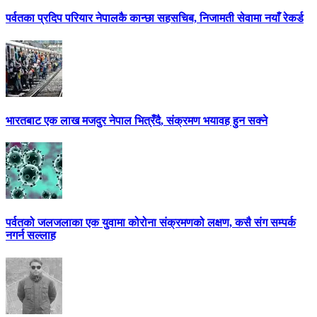
पर्वतका प्रदिप परियार नेपालकै कान्छा सहसचिब, निजामती सेवामा नयाँ रेकर्ड
भारतबाट एक लाख मजदुर नेपाल भित्रँदै, संक्रमण भयावह हुन सक्ने
पर्वतको जलजलाका एक युवामा कोरोना संक्रमणको लक्षण, कसै संग सम्पर्क
नगर्न सल्लाह