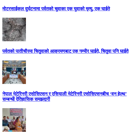
मोटरसाईकल दुर्घटनामा पर्वतको चुवाका एक युवाको मृत्यु, एक घाईते
पर्वतको पातीचौरमा चितुवाको आक्रमणबाट एक गम्भीर घाईते, चितुवा पनि घाईते
नेपाल भेटेरिनरी एसोसिएसन र एसियाली भेटेरिनरी एसोसिएसनबीच ‘वन हेल्थ’
सम्बन्धी ऐतिहासिक समझदारी