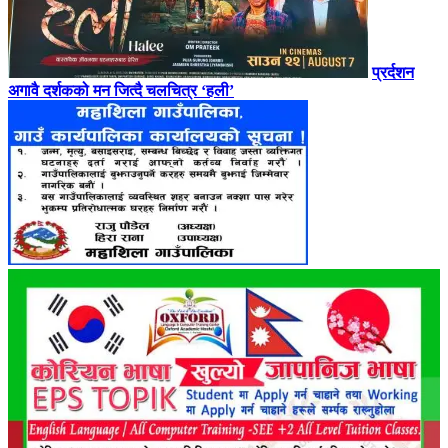
प्रर्दशन
अगावै दर्शकको मन जित्दै चलचित्र ‘हली’