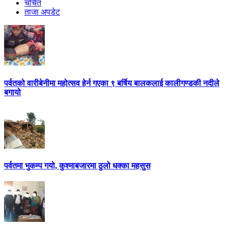
चर्चित
ताजा अपडेट
पर्वतको वारीबेनीमा महोत्सव हेर्न गएका ९ बर्षिय बालकलाई कालीगण्डकी नदीले
बगायो
पर्वतमा भुकम्प गयो, कुश्माबजारमा ठुलो धक्का महसुस