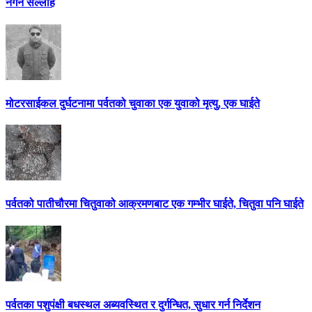
नगर्न सल्लाह
मोटरसाईकल दुर्घटनामा पर्वतको चुवाका एक युवाको मृत्यु, एक घाईते
पर्वतको पातीचौरमा चितुवाको आक्रमणबाट एक गम्भीर घाईते, चितुवा पनि घाईते
पर्वतका पशुपंक्षी बधस्थल अब्यवस्थित र दुर्गन्धित, सुधार गर्न निर्देशन