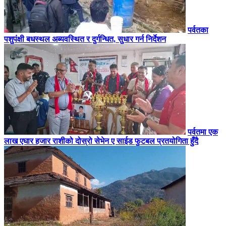
पर्वतका
पशुपंक्षी बधस्थल अब्यवस्थित र दुर्गन्धित, सुधार गर्न निर्देशन
पर्वतमा एक
लाख एघार हजार राशीको दोस्रो सेभेन ए साईड फुटबल प्रतयोगिता हुँदै