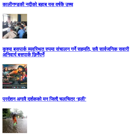
कालीगण्डकी नदीको बहाब यस वर्षकै उच्च
कुश्मा बसपार्क व्यवस्थित रुपमा संचालन गर्ने सहमति, सवै सार्वजनिक सवारी
अनिवार्य बसपार्क छिर्नैपर्ने
प्रर्दशन अगावै दर्शकको मन जित्दै चलचित्र ‘हली’