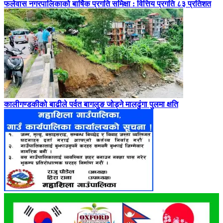
फलेवास नगरपालिकाको बार्षिक प्रगति समिक्षा : वित्तिय प्रगति ८३ प्रतिशत
कालीगण्डकीको बाढीले पर्वत बागलुङ जोड्ने मालढुंगा पुलमा क्षति