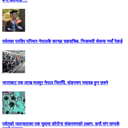
बग्दै आएपछि….
पर्वतका प्रदिप परियार नेपालकै कान्छा सहसचिब, निजामती सेवामा नयाँ रेकर्ड
भारतबाट एक लाख मजदुर नेपाल भित्रँदै, संक्रमण भयावह हुन सक्ने
पर्वतको जलजलाका एक युवामा कोरोना संक्रमणको लक्षण, कसै संग सम्पर्क