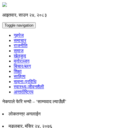
आइतवार, साउन २४, २०८३
Toggle navigation
गृहपेज
समाचार
राजनीति
समाज
खेलकुद
मनोरञ्जन
बिचार/ब्लग
शिक्षा
साहित्य
सूचना-प्रविधि
स्वास्थ्य-जीवनशैली
अन्तर्राष्ट्रिय
नेकपाले फेरि भन्यो – ‘साम्यवाद ल्याउँछौं’
लोकतन्त्र अनलाईन
मङ्लबार, मंसिर २४, २०७६