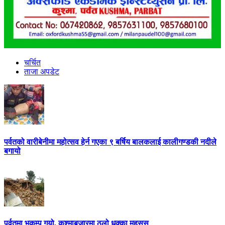
चर्चित
ताजा अपडेट
पर्वतको वारीबेनीमा महोत्सव हेर्न गएका ९ बर्षिय बालकलाई कालीगण्डकी नदीले
बगायो
पर्वतमा भुकम्प गयो, कुश्माबजारमा ठुलो धक्का महसुस