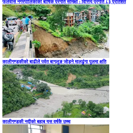
फलेवास नगरपालिकाको बार्षिक प्रगति समिक्षा : वित्तिय प्रगति ८३ प्रतिशत
कालीगण्डकीको बाढीले पर्वत बागलुङ जोड्ने मालढुंगा पुलमा क्षति
कालीगण्डकी नदीको बहाब यस वर्षकै उच्च