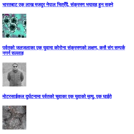
भारतबाट एक लाख मजदुर नेपाल भित्रँदै, संक्रमण भयावह हुन सक्ने
पर्वतको जलजलाका एक युवामा कोरोना संक्रमणको लक्षण, कसै संग सम्पर्क
नगर्न सल्लाह
मोटरसाईकल दुर्घटनामा पर्वतको चुवाका एक युवाको मृत्यु, एक घाईते