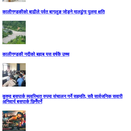
कालीगण्डकीको बाढीले पर्वत बागलुङ जोड्ने मालढुंगा पुलमा क्षति
कालीगण्डकी नदीको बहाब यस वर्षकै उच्च
कुश्मा बसपार्क व्यवस्थित रुपमा संचालन गर्ने सहमति, सवै सार्वजनिक सवारी
अनिवार्य बसपार्क छिर्नैपर्ने