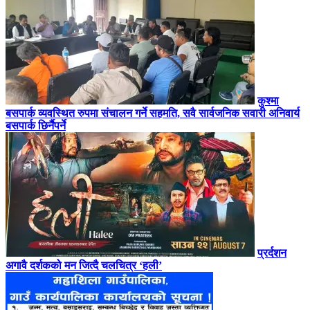
कुश्मा
बसपार्क व्यवस्थित रुपमा संचालन गर्ने सहमति, सवै सार्वजनिक सवारी अनिवार्य
बसपार्क छिर्नैपर्ने
प्रर्दशन
अगावै दर्शकको मन जित्दै चलचित्र ‘हली’