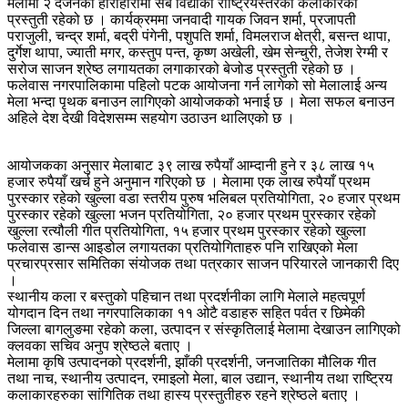
मेलामा २ दर्जनको हाराहारीमा सबै विद्याका राष्ट्रियस्तरका कलाकारको
प्रस्तुती रहेको छ । कार्यक्रममा जनवादी गायक जिवन शर्मा, प्रजापती
पराजुली, चन्द्र शर्मा, बद्री पंगेनी, पशुपति शर्मा, विमलराज क्षेत्री, बसन्त थापा,
दुर्गेश थापा, ज्याती मगर, कस्तुप पन्त, कृष्ण अखेली, खेम सेन्चुरी, तेजेश रेग्मी र
सरोज साजन श्रेष्ठ लगायतका लगाकारको बेजोड प्रस्तुती रहेको छ ।
फलेवास नगरपालिकामा पहिलो पटक आयोजना गर्न लागेको सो मेलालाई अन्य
मेला भन्दा पृथक बनाउन लागिएको आयोजकको भनाई छ । मेला सफल बनाउन
अहिले देश देखी विदेशसम्म सहयोग उठाउन थालिएको छ ।
आयोजकका अनुसार मेलाबाट ३९ लाख रुपैयाँ आम्दानी हुने र ३८ लाख १५
हजार रुपैयाँ खर्च हुने अनुमान गरिएको छ । मेलामा एक लाख रुपैयाँ प्रथम
पुरस्कार रहेको खुल्ला वडा स्तरीय पुरुष भलिबल प्रतियोगिता, २० हजार प्रथम
पुरस्कार रहेको खुल्ला भजन प्रतियोगिता, २० हजार प्रथम पुरस्कार रहेको
खुल्ला रत्यौली गीत प्रतियोगिता, १५ हजार प्रथम पुरस्कार रहेको खुल्ला
फलेवास डान्स आइडोल लगायतका प्रतियोगिताहरु पनि राखिएको मेला
प्रचारप्रसार समितिका संयोजक तथा पत्रकार साजन परियारले जानकारी दिए
।
स्थानीय कला र बस्तुको पहिचान तथा प्रदर्शनीका लागि मेलाले महत्वपूर्ण
योगदान दिन तथा नगरपालिकाका ११ ओटै वडाहरु सहित पर्वत र छिमेकी
जिल्ला बागलुङमा रहेको कला, उत्पादन र संस्कृतिलाई मेलामा देखाउन लागिएको
क्लवका सचिव अनुप श्रेष्ठले बताए ।
मेलामा कृषि उत्पादनको प्रदर्शनी, झाँकी प्रदर्शनी, जनजातिका मौलिक गीत
तथा नाच, स्थानीय उत्पादन, रमाइलो मेला, बाल उद्यान, स्थानीय तथा राष्ट्रिय
कलाकारहरुका सांगितिक तथा हास्य प्रस्तुतीहरु रहने श्रेष्ठले बताए ।