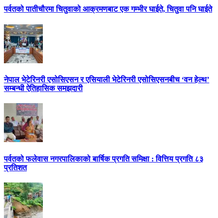
पर्वतको पातीचौरमा चितुवाको आक्रमणबाट एक गम्भीर घाईते, चितुवा पनि घाईते
नेपाल भेटेरिनरी एसोसिएसन र एसियाली भेटेरिनरी एसोसिएसनबीच ‘वन हेल्थ’
सम्बन्धी ऐतिहासिक समझदारी
पर्वतको फलेवास नगरपालिकाको बार्षिक प्रगति समिक्षा : वित्तिय प्रगति ८३
प्रतिशत