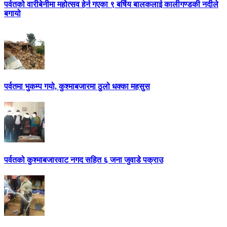
पर्वतको वारीबेनीमा महोत्सव हेर्न गएका ९ बर्षिय बालकलाई कालीगण्डकी नदीले
बगायो
पर्वतमा भुकम्प गयो, कुश्माबजारमा ठुलो धक्का महसुस
पर्वतको कुश्माबजारवाट नगद सहित ६ जना जुवाडे पक्राउ