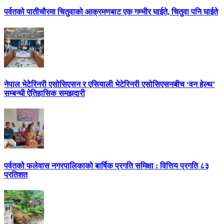
पर्वतको पातीचौरमा चितुवाको आक्रमणबाट एक गम्भीर घाईते, चितुवा पनि घाईते
नेपाल भेटेरिनरी एसोसिएसन र एसियाली भेटेरिनरी एसोसिएसनबीच ‘वन हेल्थ’
सम्बन्धी ऐतिहासिक समझदारी
पर्वतको फलेवास नगरपालिकाको बार्षिक प्रगति समिक्षा : वित्तिय प्रगति ८३
प्रतिशत