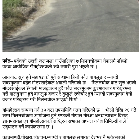
पर्वत–
पर्वतको उत्तरी जलजला गाउँपालिका ७ मिलनचोकमा नेपालमै पहिलो
पटक आयोजित गौमहोत्सवको सवै तयारी पुरा भएको छ ।
आजवाट सुरु हुने महायज्ञको पुर्व सन्धामा हिजो पर्वत बागलुङ र म्याग्दी
सदरमुकामा वहृत मोटरसाईकल ¥याली गरिएको छ । मिलनचोक वाट सुरु भएको
मोटरसाईकल ¥याली मालढुङका हुदै पर्वत सदरमुकाम कुश्मावजार परिक्रममा
गरी मालढुङगा हुदै बागलुङ वजार र कुडुले रत्नेचौर हुदै म्याग्दी सदरमुकाम वैनी
वजार परिक्रमा गरी मिलनचोक आएको थियो ।
गौमहोत्सव सम्पन्न गर्न ३५ वटा उपसमिति गठन गरिएको छ । भोली देखि २६ गते
सम्म मिलनचोकमा आयोजना हुने गण्डकी गोपाल गोरक्षा धनधान्याचल विराट्
ज्ञानमहायज्ञ एवं गौमहोत्सवको राष्ट्रिय सभाका अध्यक्ष गणेश तिमिल्सीनाले
उद्घाटन गर्ने कार्यक्रममा छ ।
काठमाण्डौं,पोखरा,चितवन,म्याग्दी र बागलुङ लगायत देशभर नै महोत्सवको