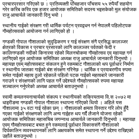
प्रचारप्रसार गरिएको छ । प्रतिव्यक्ती पाँचहजार पाँचसय ५५ रुपैयाँ सहयोग
गरेर करिब करिव एक हजार आयोजक समितिको सदस्य भइसकेको मुल संयोजक
राजु आचार्यले जानकारी दिनु भयो ।
स्थानीय गाईको संरक्षण गरी धार्मिक पर्यटन प्रवद्र्धन गर्न नेपालमै पहिलोटपक
गौमहोत्सवको आयोजना गर्न लागिएको हो ।
गण्डकी गोपाल गौशालाको सुदृढिकरण र गाई संरक्षण संगै प्रसिद्ध कालञ्जर
क्षेत्रको विकास र प्रचार प्रसारको लागि कालञ्जर पर्वतको फेदी र
कालिगण्डकी नदीको किनारमा रहेको मिलनचोकमा गौमहोत्सव एव् महायज्ञ गर्न
लागिएको मुल आयोजक समितिका अध्यक्ष राजु आचार्यले जानकारी दिनुभयो ।
महायज्ञ एवम् महोत्सवबाट संकलन हुने रकमबाट गौशालाको थप पूर्वाधार निर्माण
र स्थानीय जातका गाईको बंश संरक्षण गरिनेछ । धार्मिक र प्रयाबरणीय रुपमा
समेत गाईको महत्व ठुलो रहेकाले पहिलो पटक गाईको महत्वबारे जानकारी
गराउने र संरक्षणको लागि पहल गर्ने उद्देश्यले गौमहोत्सवको रुपमा महायज्ञ
सञ्चालन गर्नुपरेको अध्यक्ष आचार्यले बताउनुभयो ।
स्वामी कमलनयनाचार्यको संकल्प र स्थानीयको सक्रियतामा वि.स २०७२ मा
धाइरीङमा गण्डकी गोपाल गौशाला स्थापना गरिएको थियो । अहिले यस
गौशालामा ३५ वटा गाई रहेका छन् । गौशालाको क्षमता विस्तार गरि लोप हुँदै
गएका गाईको संरक्षणको लागि अन्य गाईहरु थप गर्दै लैजाने योजना रहेको
आयोजक समितिका महासचिब जगन्नाथ आचार्यले जानकारी दिनुभयो । महायज्ञ
एवम् गौमहोत्सवबाट बचत हुने रकमलाई पूर्वाधार विकाससंगै गौशालाको
दिर्घकालिन व्यवस्थापनको लागि अक्षयकोष समेत स्थापना गर्ने उद्देश्य राखिएको
उहाँले बताउनुभयो ।