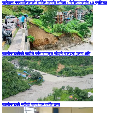
फलेवास नगरपालिकाको बार्षिक प्रगति समिक्षा : वित्तिय प्रगति ८३ प्रतिशत
कालीगण्डकीको बाढीले पर्वत बागलुङ जोड्ने मालढुंगा पुलमा क्षति
कालीगण्डकी नदीको बहाब यस वर्षकै उच्च