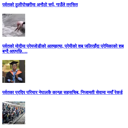
पर्वतको ठुलीपोखरीमा अनौठो सर्प, गाउँले त्रसित
पर्वतको मोदीमा प्रेमजोडीको आत्महत्या, प्रेमीको शब जलिरहँदा प्रेमिकाको शब
बग्दै आएपछि….
पर्वतका प्रदिप परियार नेपालकै कान्छा सहसचिब, निजामती सेवामा नयाँ रेकर्ड