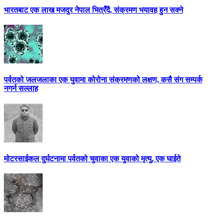
भारतबाट एक लाख मजदुर नेपाल भित्रँदै, संक्रमण भयावह हुन सक्ने
पर्वतको जलजलाका एक युवामा कोरोना संक्रमणको लक्षण, कसै संग सम्पर्क
नगर्न सल्लाह
मोटरसाईकल दुर्घटनामा पर्वतको चुवाका एक युवाको मृत्यु, एक घाईते