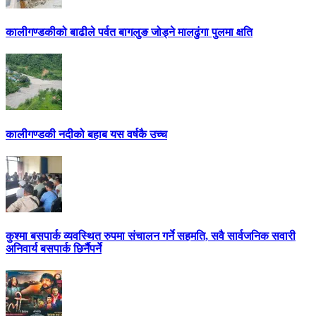
कालीगण्डकीको बाढीले पर्वत बागलुङ जोड्ने मालढुंगा पुलमा क्षति
कालीगण्डकी नदीको बहाब यस वर्षकै उच्च
कुश्मा बसपार्क व्यवस्थित रुपमा संचालन गर्ने सहमति, सवै सार्वजनिक सवारी
अनिवार्य बसपार्क छिर्नैपर्ने