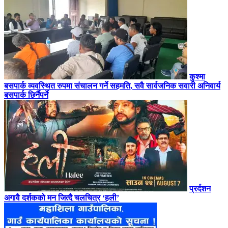
कुश्मा
बसपार्क व्यवस्थित रुपमा संचालन गर्ने सहमति, सवै सार्वजनिक सवारी अनिवार्य
बसपार्क छिर्नैपर्ने
प्रर्दशन
अगावै दर्शकको मन जित्दै चलचित्र ‘हली’