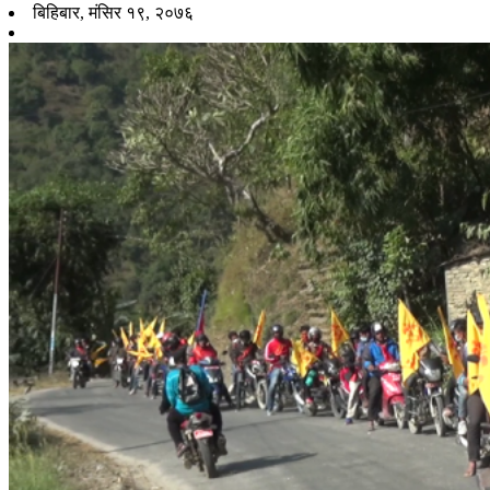
बिहिबार, मंसिर १९, २०७६