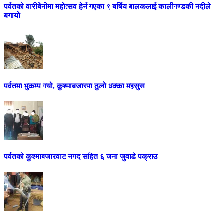
पर्वतको वारीबेनीमा महोत्सव हेर्न गएका ९ बर्षिय बालकलाई कालीगण्डकी नदीले
बगायो
पर्वतमा भुकम्प गयो, कुश्माबजारमा ठुलो धक्का महसुस
पर्वतको कुश्माबजारवाट नगद सहित ६ जना जुवाडे पक्राउ