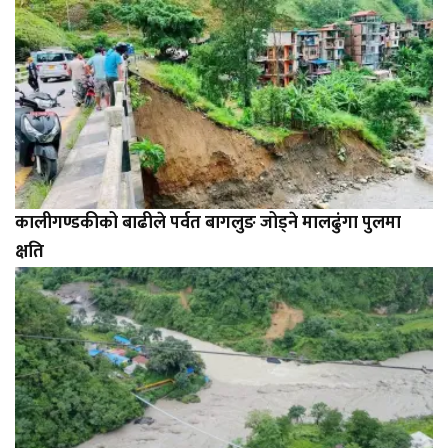
कालीगण्डकीको बाढीले पर्वत बागलुङ जोड्ने मालढुंगा पुलमा
क्षति