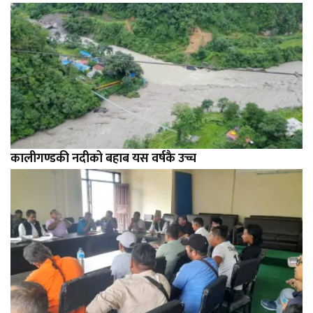
कालीगण्डकी नदीको बहाब यस वर्षकै उच्च