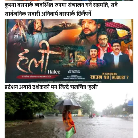
कुश्मा बसपार्क व्यवस्थित रुपमा संचालन गर्ने सहमति, सवै
सार्वजनिक सवारी अनिवार्य बसपार्क छिर्नैपर्ने
प्रर्दशन अगावै दर्शकको मन जित्दै चलचित्र ‘हली’