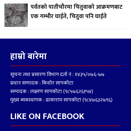
पर्वतको पातीचौरमा चितुवाको आक्रमणबाट
एक गम्भीर घाईते, चितुवा पनि घाईते
हाम्रो बारेमा
सूचना तथा प्रसारण विभाग दर्ता नं : १४३५/०७६-७७
प्रधान सम्पादक : किशोर सापकोटा
सम्पादक : लक्ष्मण सापकोटा (९८५७६२६१५४)
मुख्य ब्यबस्थापक : ढाकाराम सापकोटा (९८४७६३२७९६)
LIKE ON FACEBOOK