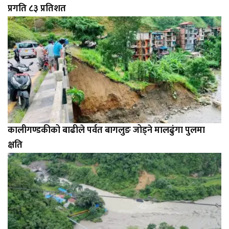
प्रगति ८३ प्रतिशत
कालीगण्डकीको बाढीले पर्वत बागलुङ जोड्ने मालढुंगा पुलमा
क्षति