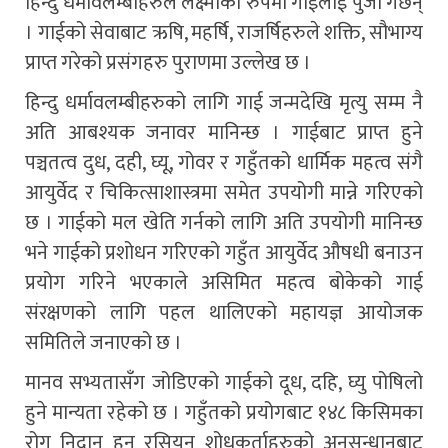
हिन्दु धर्मावलम्बीहरुले लक्ष्मीको रुपमा गाईलाई पुजा गर्छन्
। गाईको सेवाबाट ऋषि, महर्षि, राजर्षिहरुले शक्ति, सौभाग्य
प्राप्त गरेको प्रसंगहरु पुराणमा उल्लेख छ ।
हिन्दु धर्मावलम्बीहरुको लागि गाई जन्मदेखि मृत्यु सम्म नै
अति आबश्यक जनावर मानिन्छ । गाईबाट प्राप्त हुने
पञ्चतत्व दुध, दही, घ्यू, गोवर र गहुँतको धार्मिक महत्व संगै
आयुर्वेद र चिकित्साशास्त्रमा समेत उपयोगी मान्ने गरिएको
छ । गाईको मल खेति गर्नको लागि अति उपयोगी मानिन्छ
भने गाईको प्रशोधन गरिएको गहुँत आयुर्वेद औषधी बनाउन
प्रयोग गरिने भएकाले असिमित महत्व बोकेको गाई
संरक्षणको लागि पहल थालिएको महायज्ञ आयोजक
समितिले जनाएको छ ।
मानव सभ्यतासँग जोडिएको गाईको दूध, दहि, घ्यु पोषिलो
हुने मान्यता रहेको छ । गहुँतको प्रयोगबाट १४८ किसिमका
रोग निदान हुन रसियन शोधकर्ताहरुको अनुसन्धानबाट