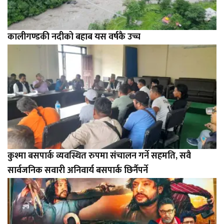
कालीगण्डकी नदीको बहाब यस वर्षकै उच्च
कुश्मा बसपार्क व्यवस्थित रुपमा संचालन गर्ने सहमति, सवै
सार्वजनिक सवारी अनिवार्य बसपार्क छिर्नैपर्ने