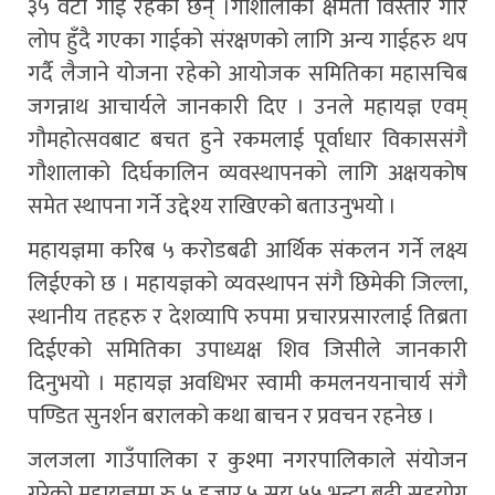
३५ वटा गाई रहेका छन् ।
गौशालाको क्षमता विस्तार गरि
लोप हुँदै गएका गाईको संरक्षणको लागि अन्य गाईहरु थप
गर्दै लैजाने योजना रहेको आयोजक समितिका महासचिब
जगन्नाथ आचार्यले जानकारी दिए । उनले महायज्ञ एवम्
गौमहोत्सवबाट बचत हुने रकमलाई पूर्वाधार विकाससंगै
गौशालाको दिर्घकालिन व्यवस्थापनको लागि अक्षयकोष
समेत स्थापना गर्ने उद्देश्य राखिएको बताउनुभयो ।
महायज्ञमा करिब ५ करोडबढी आर्थिक संकलन गर्ने लक्ष्य
लिईएको छ । महायज्ञको व्यवस्थापन संगै छिमेकी जिल्ला,
स्थानीय तहहरु र देशव्यापि रुपमा प्रचारप्रसारलाई तिब्रता
दिईएको समितिका उपाध्यक्ष शिव जिसीले जानकारी
दिनुभयो । महायज्ञ अवधिभर स्वामी कमलनयनाचार्य संगै
पण्डित सुनर्शन बरालको कथा बाचन र प्रवचन रहनेछ ।
जलजला गाउँपालिका र कुश्मा नगरपालिकाले संयोजन
गरेको महायज्ञमा रु ५ हजार ५ सय ५५ भन्दा बढी सहयोग