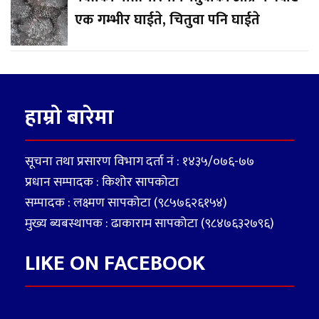
एक गम्भीर घाईते, चितुवा पनि घाईते
हाम्रो बारेमा
सूचना तथा प्रसारण विभाग दर्ता नं : १४३५/०७६-७७
प्रधान सम्पादक : किशोर सापकोटा
सम्पादक : लक्ष्मण सापकोटा (९८५७६२६१५४)
मुख्य ब्यबस्थापक : ढाकाराम सापकोटा (९८४७६३२७९६)
LIKE ON FACEBOOK