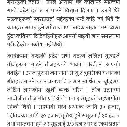
गरीरहेको बताए । उनले आगामी बर्ष कालोपत्रे सडकमा
गाडी चढेर दर खान पाउने विश्वास दिलाए । उनले धेरै
सडकहरुको स्तरोउन्नती भईरहेको भन्दै केहि बर्ष भित्रै ति
कामहरु सम्पन्न हुने समेत बताए । सडक सञ्जाल अस्तब्यस्त
हुँदा कतिपय दिदिवहिनीहरु आफ्नो माइती जान समस्यामा
परीरहेको उनको भनाई थियो ।
कार्यक्रममा गण्डकी प्रदेश सभा सदस्य ललिता गुरुङले
तीजहरुमा गाइने तीजहरुको भावमा परिर्वतन आएको
बताईन । उनले पुरानो जमानामा सासु र बुहारीका गन्थनका
गीतहरु गाउने चलन क्रमशः विकास र आर्थिक सम्बृद्धिसंग
जोडिन लागेकोमा खुशी ब्यक्त गरिन । तीज उत्सवमा
आयोजीत तीज गीत प्रतियोगीतामा ९ समूहको सहभागीता
रहेको थियो । सहभागी मध्ये प्रथमका लागि ३० हजार,
द्धितियका लागि २० हजार, तृतिय हुने समूहलाई १० हजार
तथा सान्तवना हुने २ समूहलाई ३/३ हजार नगद रकम प्रदान