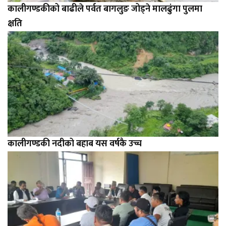
कालीगण्डकीको बाढीले पर्वत बागलुङ जोड्ने मालढुंगा पुलमा
क्षति
कालीगण्डकी नदीको बहाब यस वर्षकै उच्च