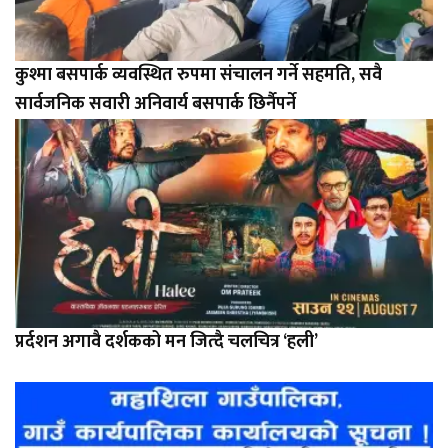
कुश्मा बसपार्क व्यवस्थित रुपमा संचालन गर्ने सहमति, सवै
सार्वजनिक सवारी अनिवार्य बसपार्क छिर्नैपर्ने
प्रर्दशन अगावै दर्शकको मन जित्दै चलचित्र ‘हली’