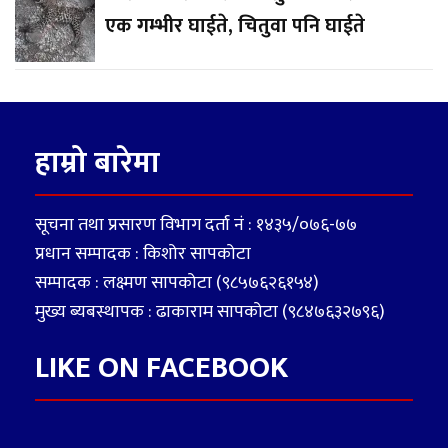
एक गम्भीर घाईते, चितुवा पनि घाईते
हाम्रो बारेमा
सूचना तथा प्रसारण विभाग दर्ता नं : १४३५/०७६-७७
प्रधान सम्पादक : किशोर सापकोटा
सम्पादक : लक्ष्मण सापकोटा (९८५७६२६१५४)
मुख्य ब्यबस्थापक : ढाकाराम सापकोटा (९८४७६३२७९६)
LIKE ON FACEBOOK