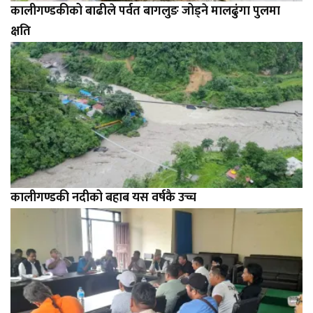
कालीगण्डकीको बाढीले पर्वत बागलुङ जोड्ने मालढुंगा पुलमा
क्षति
कालीगण्डकी नदीको बहाब यस वर्षकै उच्च