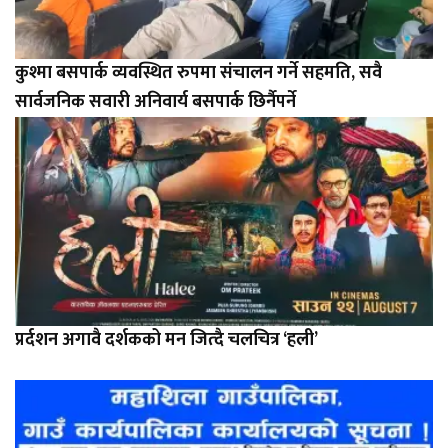
कुश्मा बसपार्क व्यवस्थित रुपमा संचालन गर्ने सहमति, सवै
सार्वजनिक सवारी अनिवार्य बसपार्क छिर्नैपर्ने
प्रर्दशन अगावै दर्शकको मन जित्दै चलचित्र ‘हली’