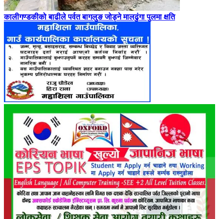
कालीगण्डकीको बाढीले पर्वत बागलुङ जोड्ने मालढुंगा पुलमा क्षति