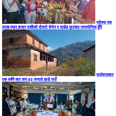
पर्वतमा एक
लाख एघार हजार राशीको दोस्रो सेभेन ए साईड फुटबल प्रतयोगिता हुँदै
फलेवासबाट
एक वर्षमै चार सय ७३ जनाले छाडे गाउँ