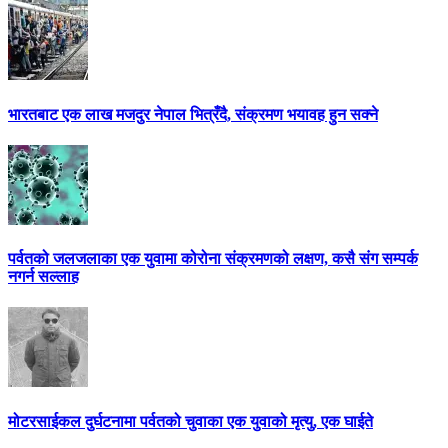
भारतबाट एक लाख मजदुर नेपाल भित्रँदै, संक्रमण भयावह हुन सक्ने
पर्वतको जलजलाका एक युवामा कोरोना संक्रमणको लक्षण, कसै संग सम्पर्क
नगर्न सल्लाह
मोटरसाईकल दुर्घटनामा पर्वतको चुवाका एक युवाको मृत्यु, एक घाईते