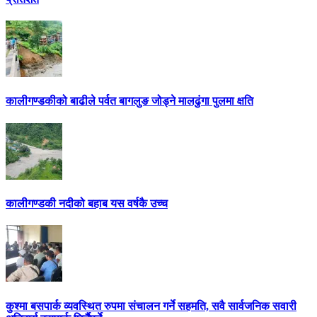
कालीगण्डकीको बाढीले पर्वत बागलुङ जोड्ने मालढुंगा पुलमा क्षति
कालीगण्डकी नदीको बहाब यस वर्षकै उच्च
कुश्मा बसपार्क व्यवस्थित रुपमा संचालन गर्ने सहमति, सवै सार्वजनिक सवारी