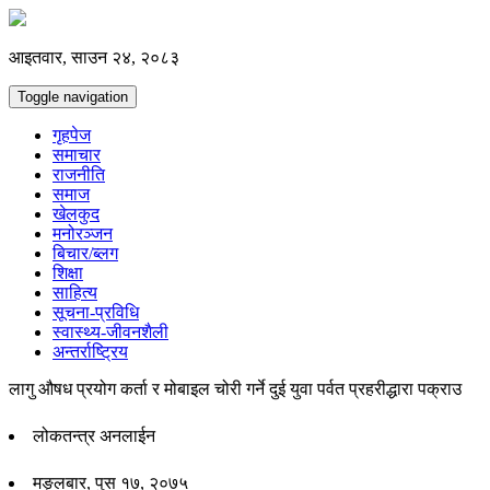
आइतवार, साउन २४, २०८३
Toggle navigation
गृहपेज
समाचार
राजनीति
समाज
खेलकुद
मनोरञ्जन
बिचार/ब्लग
शिक्षा
साहित्य
सूचना-प्रविधि
स्वास्थ्य-जीवनशैली
अन्तर्राष्ट्रिय
लागु औषध प्रयोग कर्ता र मोबाइल चोरी गर्ने दुई युवा पर्वत प्रहरीद्धारा पक्राउ
लोकतन्त्र अनलाईन
मङ्लबार, पुस १७, २०७५