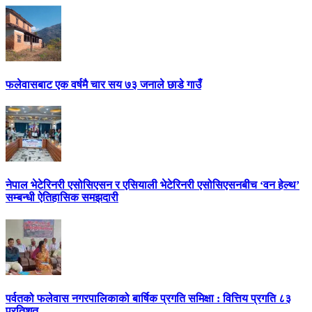
फलेवासबाट एक वर्षमै चार सय ७३ जनाले छाडे गाउँ
नेपाल भेटेरिनरी एसोसिएसन र एसियाली भेटेरिनरी एसोसिएसनबीच ‘वन हेल्थ’
सम्बन्धी ऐतिहासिक समझदारी
पर्वतको फलेवास नगरपालिकाको बार्षिक प्रगति समिक्षा : वित्तिय प्रगति ८३
प्रतिशत