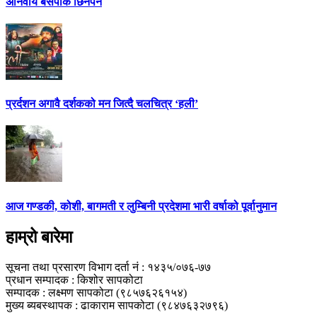
अनिवार्य बसपार्क छिर्नैपर्ने
प्रर्दशन अगावै दर्शकको मन जित्दै चलचित्र ‘हली’
आज गण्डकी, कोशी, बागमती र लुम्बिनी प्रदेशमा भारी वर्षाको पूर्वानुमान
हाम्रो बारेमा
सूचना तथा प्रसारण विभाग दर्ता नं : १४३५/०७६-७७
प्रधान सम्पादक : किशोर सापकोटा
सम्पादक : लक्ष्मण सापकोटा (९८५७६२६१५४)
मुख्य ब्यबस्थापक : ढाकाराम सापकोटा (९८४७६३२७९६)