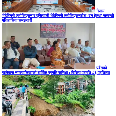
नेपाल
भेटेरिनरी एसोसिएसन र एसियाली भेटेरिनरी एसोसिएसनबीच ‘वन हेल्थ’ सम्बन्धी
ऐतिहासिक समझदारी
पर्वतको
फलेवास नगरपालिकाको बार्षिक प्रगति समिक्षा : वित्तिय प्रगति ८३ प्रतिशत