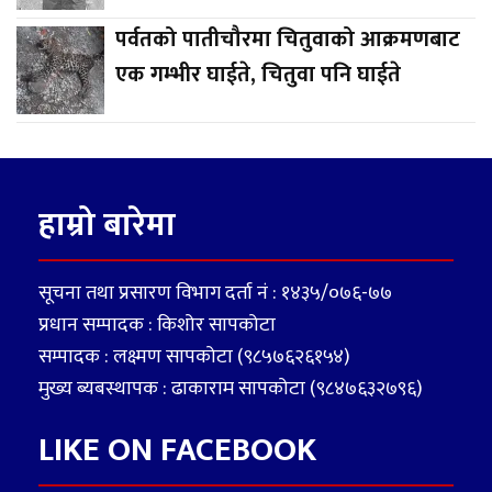
पर्वतको पातीचौरमा चितुवाको आक्रमणबाट
एक गम्भीर घाईते, चितुवा पनि घाईते
हाम्रो बारेमा
सूचना तथा प्रसारण विभाग दर्ता नं : १४३५/०७६-७७
प्रधान सम्पादक : किशोर सापकोटा
सम्पादक : लक्ष्मण सापकोटा (९८५७६२६१५४)
मुख्य ब्यबस्थापक : ढाकाराम सापकोटा (९८४७६३२७९६)
LIKE ON FACEBOOK