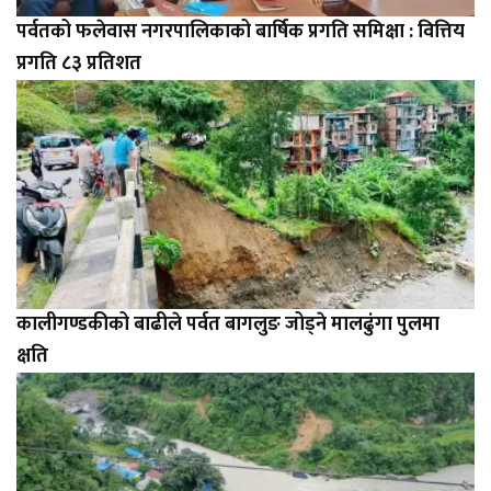
पर्वतको फलेवास नगरपालिकाको बार्षिक प्रगति समिक्षा : वित्तिय
प्रगति ८३ प्रतिशत
कालीगण्डकीको बाढीले पर्वत बागलुङ जोड्ने मालढुंगा पुलमा
क्षति