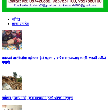
चर्चित
ताजा अपडेट
पर्वतको वारीबेनीमा महोत्सव हेर्न गएका ९ बर्षिय बालकलाई कालीगण्डकी नदीले
बगायो
पर्वतमा भुकम्प गयो, कुश्माबजारमा ठुलो धक्का महसुस