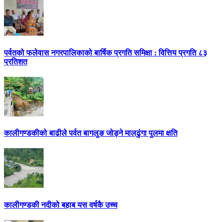
पर्वतको फलेवास नगरपालिकाको बार्षिक प्रगति समिक्षा : वित्तिय प्रगति ८३
प्रतिशत
कालीगण्डकीको बाढीले पर्वत बागलुङ जोड्ने मालढुंगा पुलमा क्षति
कालीगण्डकी नदीको बहाब यस वर्षकै उच्च