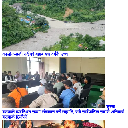
कालीगण्डकी नदीको बहाब यस वर्षकै उच्च
कुश्मा
बसपार्क व्यवस्थित रुपमा संचालन गर्ने सहमति, सवै सार्वजनिक सवारी अनिवार्य
बसपार्क छिर्नैपर्ने