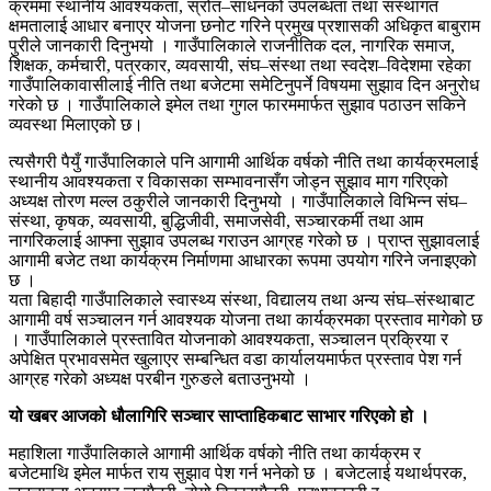
क्रममा स्थानीय आवश्यकता, स्रोत–साधनको उपलब्धता तथा संस्थागत
क्षमतालाई आधार बनाएर योजना छनोट गरिने प्रमुख प्रशासकी अधिकृत बाबुराम
पुरीले जानकारी दिनुभयो । गाउँपालिकाले राजनीतिक दल, नागरिक समाज,
शिक्षक, कर्मचारी, पत्रकार, व्यवसायी, संघ–संस्था तथा स्वदेश–विदेशमा रहेका
गाउँपालिकावासीलाई नीति तथा बजेटमा समेटिनुपर्ने विषयमा सुझाव दिन अनुरोध
गरेको छ । गाउँपालिकाले इमेल तथा गुगल फारममार्फत सुझाव पठाउन सकिने
व्यवस्था मिलाएको छ।
त्यसैगरी पैयुँ गाउँपालिकाले पनि आगामी आर्थिक वर्षको नीति तथा कार्यक्रमलाई
स्थानीय आवश्यकता र विकासका सम्भावनासँग जोड्न सुझाव माग गरिएको
अध्यक्ष तोरण मल्ल ठकुरीले जानकारी दिनुभयो । गाउँपालिकाले विभिन्न संघ–
संस्था, कृषक, व्यवसायी, बुद्धिजीवी, समाजसेवी, सञ्चारकर्मी तथा आम
नागरिकलाई आफ्ना सुझाव उपलब्ध गराउन आग्रह गरेको छ । प्राप्त सुझावलाई
आगामी बजेट तथा कार्यक्रम निर्माणमा आधारका रूपमा उपयोग गरिने जनाइएको
छ ।
यता बिहादी गाउँपालिकाले स्वास्थ्य संस्था, विद्यालय तथा अन्य संघ–संस्थाबाट
आगामी वर्ष सञ्चालन गर्न आवश्यक योजना तथा कार्यक्रमका प्रस्ताव मागेको छ
। गाउँपालिकाले प्रस्तावित योजनाको आवश्यकता, सञ्चालन प्रक्रिया र
अपेक्षित प्रभावसमेत खुलाएर सम्बन्धित वडा कार्यालयमार्फत प्रस्ताव पेश गर्न
आग्रह गरेको अध्यक्ष परबीन गुरुङले बताउनुभयो ।
यो खबर आजको धौलागिरि सञ्चार साप्ताहिकबाट साभार गरिएको हो ।
महाशिला गाउँपालिकाले आगामी आर्थिक वर्षको नीति तथा कार्यक्रम र
बजेटमाथि इमेल मार्फत राय सुझाव पेश गर्न भनेको छ । बजेटलाई यथार्थपरक,