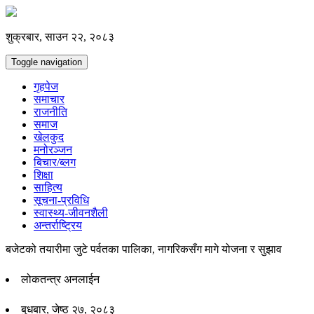
शुक्रबार, साउन २२, २०८३
Toggle navigation
गृहपेज
समाचार
राजनीति
समाज
खेलकुद
मनोरञ्जन
बिचार/ब्लग
शिक्षा
साहित्य
सूचना-प्रविधि
स्वास्थ्य-जीवनशैली
अन्तर्राष्ट्रिय
बजेटको तयारीमा जुटे पर्वतका पालिका, नागरिकसँग मागे योजना र सुझाव
लोकतन्त्र अनलाईन
बुधबार, जेष्ठ २७, २०८३