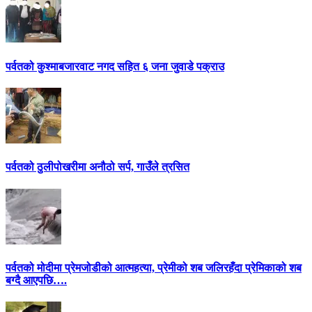
पर्वतको कुश्माबजारवाट नगद सहित ६ जना जुवाडे पक्राउ
पर्वतको ठुलीपोखरीमा अनौठो सर्प, गाउँले त्रसित
पर्वतको मोदीमा प्रेमजोडीको आत्महत्या, प्रेमीको शब जलिरहँदा प्रेमिकाको शब
बग्दै आएपछि….