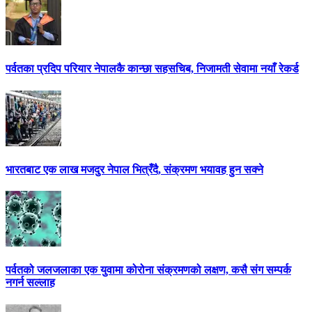
पर्वतका प्रदिप परियार नेपालकै कान्छा सहसचिब, निजामती सेवामा नयाँ रेकर्ड
भारतबाट एक लाख मजदुर नेपाल भित्रँदै, संक्रमण भयावह हुन सक्ने
पर्वतको जलजलाका एक युवामा कोरोना संक्रमणको लक्षण, कसै संग सम्पर्क
नगर्न सल्लाह