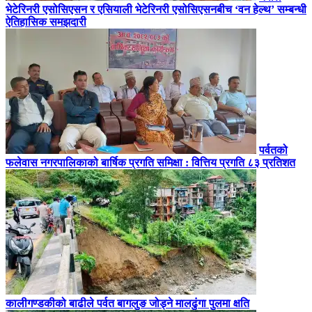
भेटेरिनरी एसोसिएसन र एसियाली भेटेरिनरी एसोसिएसनबीच ‘वन हेल्थ’ सम्बन्धी
ऐतिहासिक समझदारी
पर्वतको
फलेवास नगरपालिकाको बार्षिक प्रगति समिक्षा : वित्तिय प्रगति ८३ प्रतिशत
कालीगण्डकीको बाढीले पर्वत बागलुङ जोड्ने मालढुंगा पुलमा क्षति