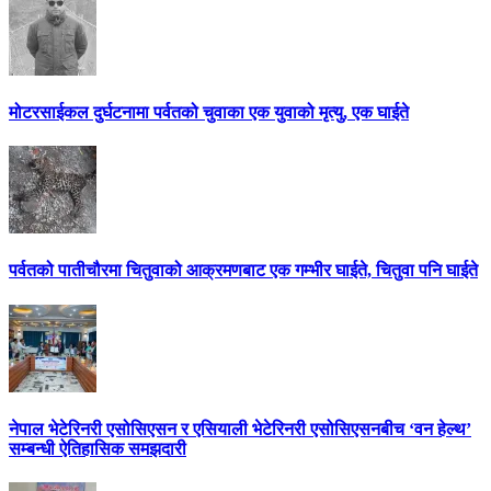
मोटरसाईकल दुर्घटनामा पर्वतको चुवाका एक युवाको मृत्यु, एक घाईते
पर्वतको पातीचौरमा चितुवाको आक्रमणबाट एक गम्भीर घाईते, चितुवा पनि घाईते
नेपाल भेटेरिनरी एसोसिएसन र एसियाली भेटेरिनरी एसोसिएसनबीच ‘वन हेल्थ’
सम्बन्धी ऐतिहासिक समझदारी