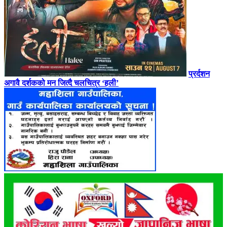
प्रर्दशन
अगावै दर्शकको मन जित्दै चलचित्र ‘हली’