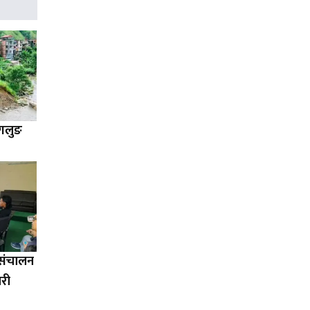
ागलुङ
ा संचालन
ारी