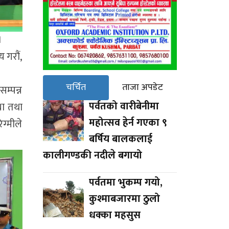
।
 गरौं,
चर्चित
ताजा अपडेट
म्पन्न
पर्वतको वारीबेनीमा
था तथा
महोत्सव हेर्न गएका ९
ग्मीले
बर्षिय बालकलाई
कालीगण्डकी नदीले बगायो
पर्वतमा भुकम्प गयो,
कुश्माबजारमा ठुलो
धक्का महसुस