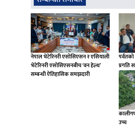
नेपाल भेटेरिनरी एसोसिएसन र एसियाली
पर्वतक
भेटेरिनरी एसोसिएसनबीच ‘वन हेल्थ’
प्रगति स
सम्बन्धी ऐतिहासिक समझदारी
कालीगण्
उच्च