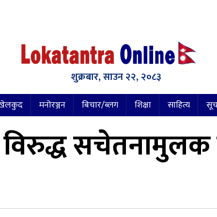
शुक्रबार, साउन २२, २०८३
खेलकुद
मनोरञ्जन
बिचार/ब्लग
शिक्षा
साहित्य
सूच
िरुद्ध सचेतनामुलक प