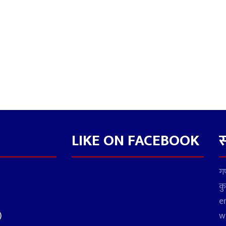
LIKE ON FACEBOOK
स
गण
कु
e
)
w