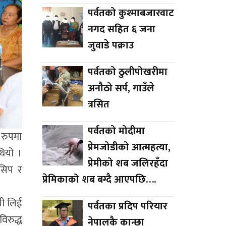
पर्वतको कुश्माबजारवाट
नगद सहित ६ जना
जुवाडे पक्राउ
पर्वतको ठुलीपोखरीमा
अनौठो सर्प, गाउँले
त्रसित
पर्वतको मोदीमा
 रुपमा
प्रेमजोडीको आत्महत्या,
थियो ।
प्रेमीको शब जलिरहँदा
 सिप र
प्रेमिकाको शब बग्दै आएपछि….
ती लिई
पर्वतका प्रदिप परियार
िरुद्ध
नेपालकै कान्छा